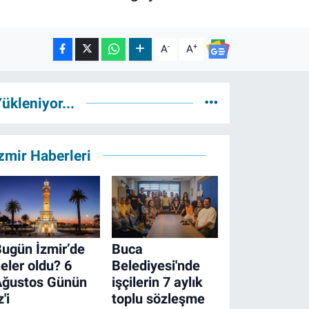
-
+
A
A
ükleniyor...
zmir Haberleri
ugün İzmir’de
Buca
eler oldu? 6
Belediyesi'nde
Ağustos Günün
işçilerin 7 aylık
z'i
toplu sözleşme