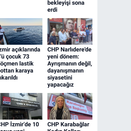
bekleyişi sona
erdi
zmir açıklarında
CHP Narlıdere'de
'ü çocuk 73
yeni dönem:
öçmen lastik
Ayrışmanın değil,
ottan karaya
dayanışmanın
ıkarıldı
siyasetini
yapacağız
HP İzmir’de 10
CHP Karabağlar