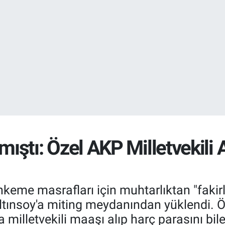
EURO
55,0250
%0.
STERLİN
64,2398
%0
 almıştı: Özel AKP Milletvekili
keme masrafları için muhtarlıktan "fakir
ltınsoy'a miting meydanından yüklendi. Ö
a milletvekili maaşı alıp harç parasını bil