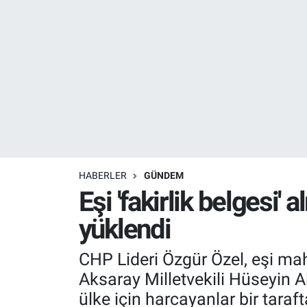
Resmi İlanlar
Resmi Reklam
YAŞAM
HABERLER
GÜNDEM
Eşi 'fakirlik belgesi'
yüklendi
CHP Lideri Özgür Özel, eşi mah
Aksaray Milletvekili Hüseyin A
ülke için harcayanlar bir taraft