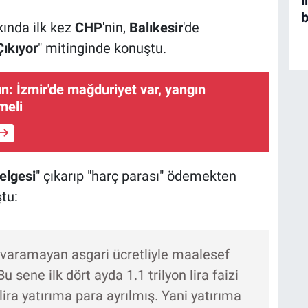
i
b
kında ilk kez
CHP
'nin,
Balıkesir
'de
Çıkıyor
" mitinginde konuştu.
ın: İzmir'de mağduriyet var, yangın
meli
belgesi
" çıkarıp "harç parası" ödemekten
tu:
 varamayan asgari ücretliyle maalesef
u sene ilk dört ayda 1.1 trilyon lira faizi
ra yatırıma para ayrılmış. Yani yatırıma