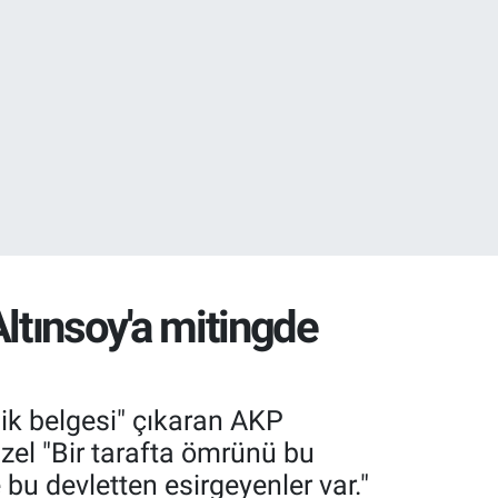
02
.2
 Altınsoy'a mitingde
lik belgesi" çıkaran AKP
zel "Bir tarafta ömrünü bu
e bu devletten esirgeyenler var."