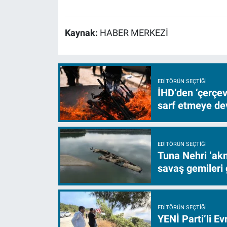
Kaynak:
HABER MERKEZİ
EDITÖRÜN SEÇTIĞI
İHD’den ‘çerçe
sarf etmeye d
EDITÖRÜN SEÇTIĞI
Tuna Nehri ‘akm
savaş gemileri 
EDITÖRÜN SEÇTIĞI
YENİ Parti’li E