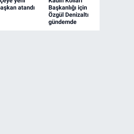
lçeye yeni
Kadın Kolları
aşkan atandı
Başkanlığı için
Özgül Denizaltı
gündemde