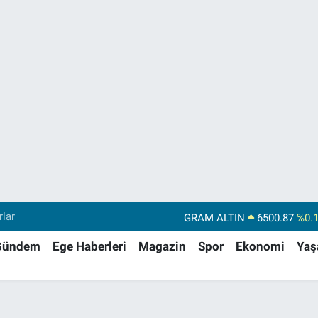
rlar
GRAM ALTIN
6500.87
%0.
BİST100
13.799
%7
Gündem
Ege Haberleri
Magazin
Spor
Ekonomi
Ya
BITCOIN
64.643,95
%0.
DOLAR
47,6006
%0.