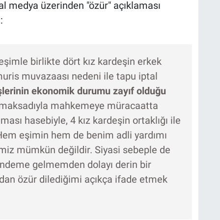
yal medya üzerinden "özür" açıklaması
:
imle birlikte dört kız kardeşin erkek
 muris muvazaası nedeni ile tapu iptal
şlerinin ekonomik durumu zayıf olduğu
k maksadıyla mahkemeye müracaatta
ası hasebiyle, 4 kız kardeşin ortaklığı ile
. Hem eşimin hem de benim adli yardımı
iz mümkün değildir. Siyasi sebeple de
ündeme gelmemden dolayı derin bir
n özür dilediğimi açıkça ifade etmek