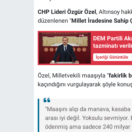
CHP Lideri Özgür Özel
, Altınsoy hak
düzenlenen "
Millet İradesine Sahip 
DEM Partili Ak
tazminatı veril
İçeriği Görüntüle
Özel, Milletvekili maaşıyla "
fakirlik 
kaçındığını vurgulayarak şöyle konuş
"Maaşını alıp da manava, kasaba
arası iyi değil. Yoksulu sevmiyor. B
ödenmiş ama sadece 240 milyar li