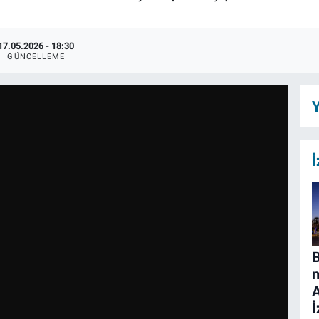
17.05.2026 - 18:30
GÜNCELLEME
Y
İ
B
n
İ