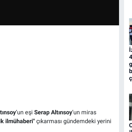
İ
4
g
b
ç
tınsoy
’un eşi
Serap Altınsoy
’un miras
lik ilmühaberi"
çıkarması gündemdeki yerini
C