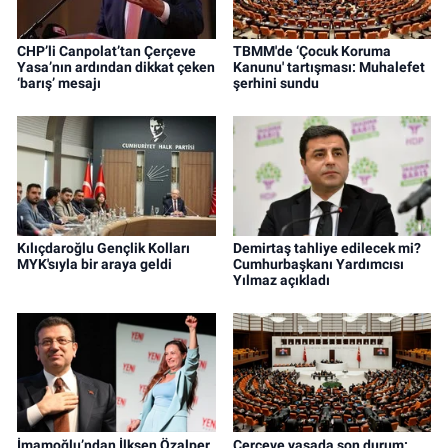
CHP’li Canpolat’tan Çerçeve
TBMM'de ‘Çocuk Koruma
Yasa’nın ardından dikkat çeken
Kanunu' tartışması: Muhalefet
‘barış’ mesajı
şerhini sundu
Kılıçdaroğlu Gençlik Kolları
Demirtaş tahliye edilecek mi?
MYK'sıyla bir araya geldi
Cumhurbaşkanı Yardımcısı
Yılmaz açıkladı
İmamoğlu’ndan İlksen Özalper
Çerçeve yasada son durum: