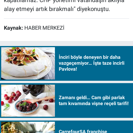
kapatılamaz. CHP yönetimi vatandaşın aklıyla
alay etmeyi artık bırakmalı" diyekonuştu.
Kaynak:
HABER MERKEZİ
İnciri böyle deneyen bir daha
vazgeçemiyor… İşte taze incirli
Pavlova!
Zamanı geldi… Cam gibi parlak
tam kıvamında vişne reçeli tarifi!
CarrefourSA franchise