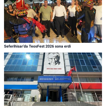
Seferihisar’da TeosFest 2026 sona erdi