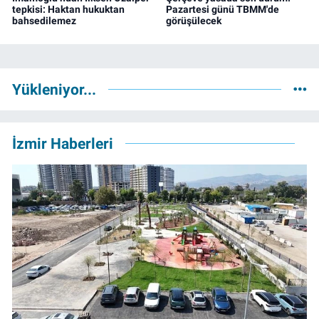
tepkisi: Haktan hukuktan
Pazartesi günü TBMM'de
bahsedilemez
görüşülecek
Yükleniyor...
İzmir Haberleri