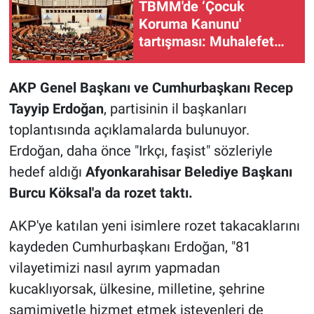
TBMM'de ‘Çocuk
Koruma Kanunu'
tartışması: Muhalefet
şerhini sundu
AKP Genel Başkanı ve Cumhurbaşkanı Recep
Tayyip Erdoğan
, partisinin il başkanları
toplantısında açıklamalarda bulunuyor.
Erdoğan, daha önce "Irkçı, faşist" sözleriyle
hedef aldığı
Afyonkarahisar Belediye Başkanı
Burcu Köksal'a da rozet taktı.
AKP'ye katılan yeni isimlere rozet takacaklarını
kaydeden Cumhurbaşkanı Erdoğan, "81
vilayetimizi nasıl ayrım yapmadan
kucaklıyorsak, ülkesine, milletine, şehrine
samimiyetle hizmet etmek isteyenleri de