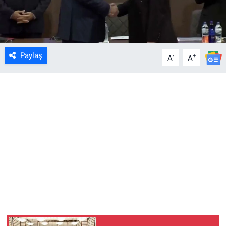
Paylaş
-
+
A
A