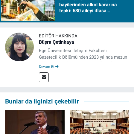
bayilerinden alkol kararına
tepki: 630 aileyi iflasa
sürükleyecek!
EDITÖR HAKKINDA
Büşra Çetinkaya
Ege Üniversitesi İletişim Fakültesi
Gazetecilik Bölümü’nden 2023 yılında mezun
oldu. Gazeteciliğe üniversite yıllarında çeşitli
Devam Et
gazetelerde yaptığı stajlarla adım attı.
Meslek hayatına 2023'te İzmir'de başlayan
gazeteci, halen izgazete.net’te editör olarak
çalışmalarını sürdürüyor.
Bunlar da ilginizi çekebilir