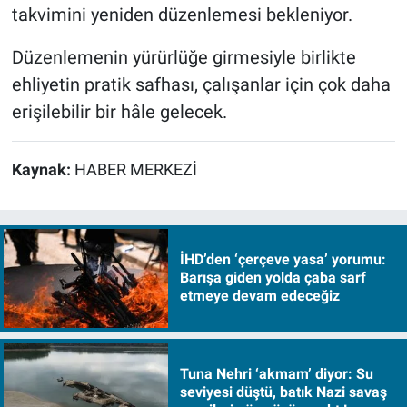
takvimini yeniden düzenlemesi bekleniyor.
Düzenlemenin yürürlüğe girmesiyle birlikte
ehliyetin pratik safhası, çalışanlar için çok daha
erişilebilir bir hâle gelecek.
Kaynak:
HABER MERKEZİ
İHD’den ‘çerçeve yasa’ yorumu:
Barışa giden yolda çaba sarf
etmeye devam edeceğiz
Tuna Nehri ‘akmam’ diyor: Su
seviyesi düştü, batık Nazi savaş