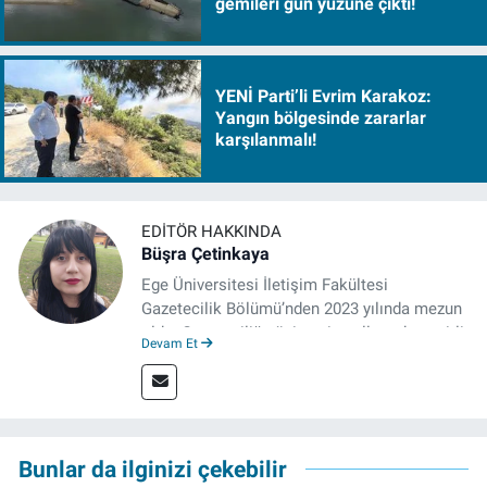
gemileri gün yüzüne çıktı!
YENİ Parti’li Evrim Karakoz:
Yangın bölgesinde zararlar
karşılanmalı!
EDITÖR HAKKINDA
Büşra Çetinkaya
Ege Üniversitesi İletişim Fakültesi
Gazetecilik Bölümü’nden 2023 yılında mezun
oldu. Gazeteciliğe üniversite yıllarında çeşitli
Devam Et
gazetelerde yaptığı stajlarla adım attı.
Meslek hayatına 2023'te İzmir'de başlayan
gazeteci, halen izgazete.net’te editör olarak
çalışmalarını sürdürüyor.
Bunlar da ilginizi çekebilir