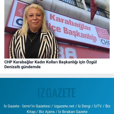
CHP Karabağlar Kadın Kolları Başkanlığı için Özgül
Denizaltı gündemde
İz Gazete - İzmir'in Gazetesi / izgazete.net / İz Dergi / İzTV / Biz
Kitap / Biz Ajans / İz Bırakan Gazete