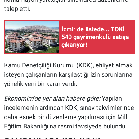
talep etti.
İzmir de listede... TOKİ
540 gayrimenkulü satışa
çıkarıyor!
Kamu Denetçiliği Kurumu (KDK), ehliyet almak
isteyen çalışanların karşılaştığı izin sorunlarına
yönelik yeni bir karar verdi.
Ekonomim’de yer alan habere göre;
Yapılan
incelemenin ardından KDK, sınav takvimlerinde
daha esnek bir düzenleme yapılması için Millî
Eğitim Bakanlığı’na resmi tavsiyede bulundu.