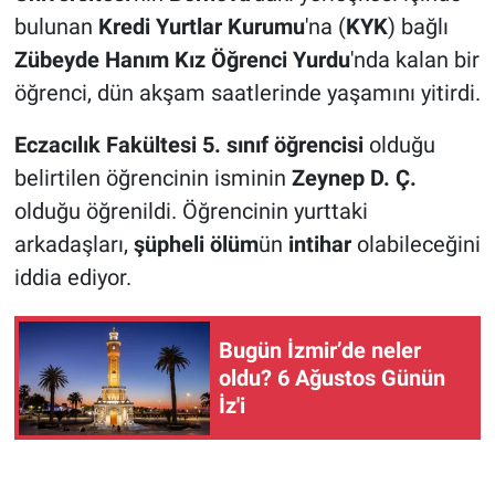
bulunan
Kredi Yurtlar Kurumu
'na (
KYK
) bağlı
Zübeyde Hanım Kız Öğrenci Yurdu
'nda kalan bir
öğrenci, dün akşam saatlerinde yaşamını yitirdi.
Eczacılık Fakültesi 5. sınıf öğrencisi
olduğu
belirtilen öğrencinin isminin
Zeynep D. Ç.
olduğu öğrenildi. Öğrencinin yurttaki
arkadaşları,
şüpheli ölüm
ün
intihar
olabileceğini
iddia ediyor.
Bugün İzmir’de neler
oldu? 6 Ağustos Günün
İz'i