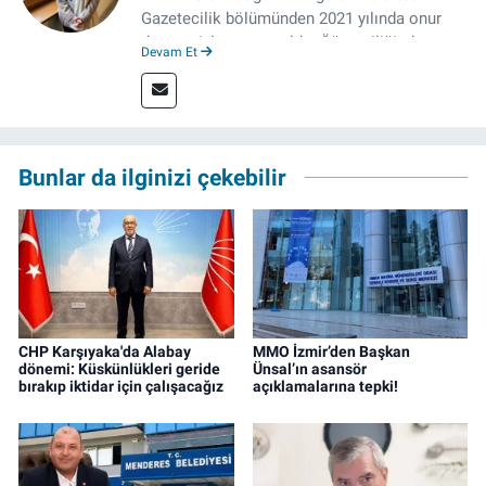
Gazetecilik bölümünden 2021 yılında onur
derecesiyle mezun oldu. Öğrenciliğinde
Devam Et
çeşitli mecralarda edindiği yarı-profesyonel
deneyimin dışında kapatılana kadar Artı TV
ve TELE1 TV Ankara bürolarında editör ve
kameraman olarak çalıştı. Meslek hayatını İz
Gazete'de sürdürüyor.
Bunlar da ilginizi çekebilir
CHP Karşıyaka'da Alabay
MMO İzmir’den Başkan
dönemi: Küskünlükleri geride
Ünsal’ın asansör
bırakıp iktidar için çalışacağız
açıklamalarına tepki!