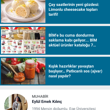
Çay saatlerinin yeni gözdesi:
Limonlu cheesecake topları
tarifi!
BİM'e bu cuma dondurma
saklama kabı geliyor... BİM
aktüel ürünler kataloğu 7
Ağustos Cuma 2026
Kışlık hazırlıklar yavaştan
başlıyor… Patlıcanlı sos (ajvar)
nasıl yapılır?
MUHABIR
Eylül Emek Kılınç
1994 Mersin doğumlu. Ege Üniversitesi