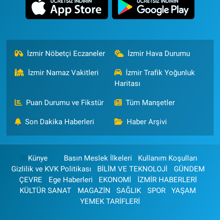
İzmir Nöbetçi Eczaneler
İzmir Hava Durumu
İzmir Namaz Vakitleri
İzmir Trafik Yoğunluk
Haritası
Puan Durumu ve Fikstür
Tüm Manşetler
Son Dakika Haberleri
Haber Arşivi
Künye
Basın Meslek İlkeleri
Kullanım Koşulları
Gizlilik ve KVK Politikası
BİLİM VE TEKNOLOJİ
GÜNDEM
ÇEVRE
Ege Haberleri
EKONOMİ
İZMİR HABERLERİ
KÜLTÜR SANAT
MAGAZİN
SAĞLIK
SPOR
YAŞAM
YEMEK TARİFLERİ