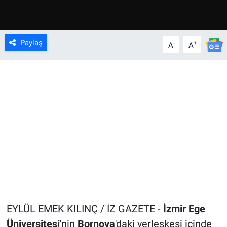
Paylaş
-
+
A
A
EYLÜL EMEK KILINÇ / İZ GAZETE -
İzmir Ege
Üniversitesi
'nin
Bornova
'daki yerleşkesi içinde