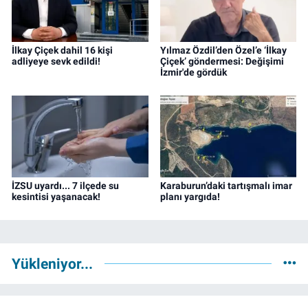
İlkay Çiçek dahil 16 kişi
Yılmaz Özdil’den Özel’e ‘İlkay
adliyeye sevk edildi!
Çiçek’ göndermesi: Değişimi
İzmir'de gördük
İZSU uyardı... 7 ilçede su
Karaburun’daki tartışmalı imar
kesintisi yaşanacak!
planı yargıda!
Yükleniyor...