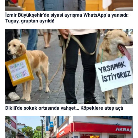
İzmir Büyükşehir’de siyasi ayrışma WhatsApp’a yansıdı:
Tugay, gruptan ayrıldı!
Dikili’de sokak ortasında vahşet… Köpeklere ateş açtı