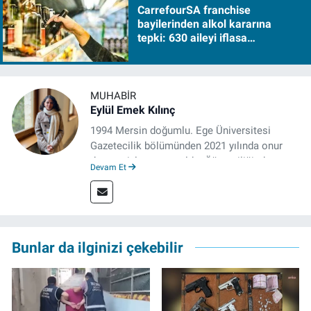
CarrefourSA franchise
bayilerinden alkol kararına
tepki: 630 aileyi iflasa
sürükleyecek!
MUHABIR
Eylül Emek Kılınç
1994 Mersin doğumlu. Ege Üniversitesi
Gazetecilik bölümünden 2021 yılında onur
derecesiyle mezun oldu. Öğrenciliğinde
Devam Et
çeşitli mecralarda edindiği yarı-profesyonel
deneyimin dışında kapatılana kadar Artı TV
ve TELE1 TV Ankara bürolarında editör ve
kameraman olarak çalıştı. Meslek hayatını İz
Gazete'de sürdürüyor.
Bunlar da ilginizi çekebilir