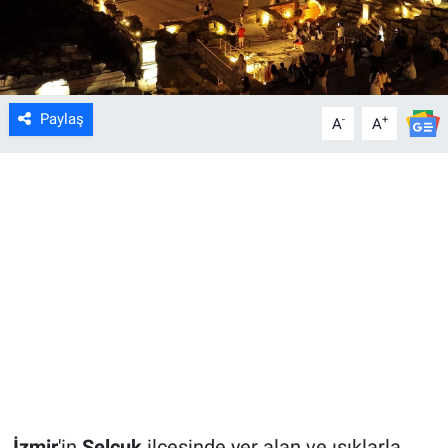
Paylaş
-
+
A
A
İzmir
'in
Selçuk
ilçesinde yer alan ve ışıklarla