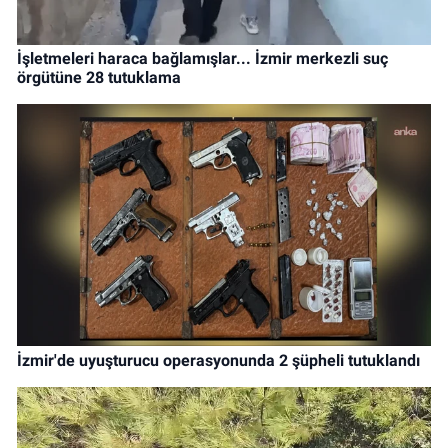
İşletmeleri haraca bağlamışlar... İzmir merkezli suç
örgütüne 28 tutuklama
İzmir'de uyuşturucu operasyonunda 2 şüpheli tutuklandı