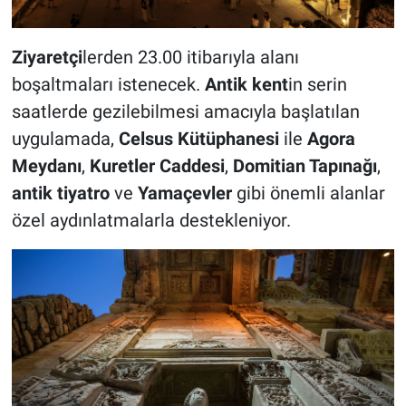
Ziyaretçi
lerden 23.00 itibarıyla alanı
boşaltmaları istenecek.
Antik kent
in serin
saatlerde gezilebilmesi amacıyla başlatılan
uygulamada,
Celsus Kütüphanesi
ile
Agora
Meydanı
,
Kuretler Caddesi
,
Domitian Tapınağı
,
antik tiyatro
ve
Yamaçevler
gibi önemli alanlar
özel aydınlatmalarla destekleniyor.