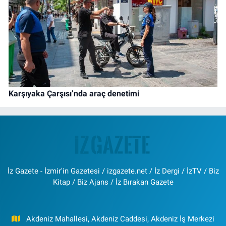
Karşıyaka Çarşısı’nda araç denetimi
İz Gazete - İzmir'in Gazetesi / izgazete.net / İz Dergi / İzTV / Biz
Kitap / Biz Ajans / İz Bırakan Gazete
Akdeniz Mahallesi, Akdeniz Caddesi, Akdeniz İş Merkezi