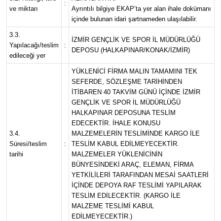
:
ve miktarı
Ayrıntılı bilgiye EKAP’ta yer alan ihale dokümanı
içinde bulunan idari şartnameden ulaşılabilir.
3.3.
İZMİR GENÇLİK VE SPOR İL MÜDÜRLÜĞÜ
Yapılacağı/teslim
:
DEPOSU (HALKAPINAR/KONAK/İZMİR)
edileceği yer
YÜKLENİCİ FİRMA MALIN TAMAMINI TEK
SEFERDE, SÖZLEŞME TARİHİNDEN
İTİBAREN 40 TAKVİM GÜNÜ İÇİNDE İZMİR
GENÇLİK VE SPOR İL MÜDÜRLÜĞÜ
HALKAPINAR DEPOSUNA TESLİM
EDECEKTİR. İHALE KONUSU
3.4.
MALZEMELERİN TESLİMİNDE KARGO İLE
Süresi/teslim
:
TESLİM KABUL EDİLMEYECEKTİR.
tarihi
MALZEMELER YÜKLENİCİNİN
BÜNYESİNDEKİ ARAÇ, ELEMAN, FİRMA
YETKİLİLERİ TARAFINDAN MESAİ SAATLERİ
İÇİNDE DEPOYA RAF TESLİMİ YAPILARAK
TESLİM EDİLECEKTİR. (KARGO İLE
MALZEME TESLİMİ KABUL
EDİLMEYECEKTİR.)