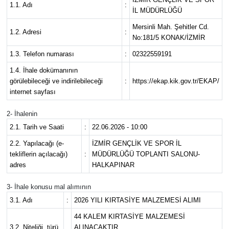
1.1. Adı
:
İL MÜDÜRLÜĞÜ
Resmi İlanlar
Mersinli Mah. Şehitler Cd.
1.2. Adresi
:
No:181/5 KONAK/İZMİR
Resmi Reklam
1.3. Telefon numarası
:
02322559191
YAŞAM
1.4. İhale dokümanının
görülebileceği ve indirilebileceği
:
https://ekap.kik.gov.tr/EKAP/
internet sayfası
2- İhalenin
2.1. Tarih ve Saati
:
22.06.2026 - 10:00
2.2. Yapılacağı (e-
İZMİR GENÇLİK VE SPOR İL
tekliflerin açılacağı)
:
MÜDÜRLÜĞÜ TOPLANTI SALONU-
adres
HALKAPINAR
3- İhale konusu mal alımının
3.1. Adı
:
2026 YILI KIRTASİYE MALZEMESİ ALIMI
44 KALEM KIRTASİYE MALZEMESİ
3.2. Niteliği, türü
ALINACAKTIR.