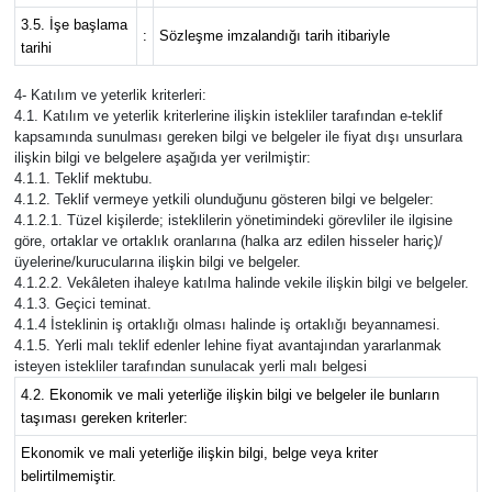
3.5. İşe başlama
:
Sözleşme imzalandığı tarih itibariyle
tarihi
4- Katılım ve yeterlik kriterleri:
4.1. Katılım ve yeterlik kriterlerine ilişkin istekliler tarafından e-teklif
kapsamında sunulması gereken bilgi ve belgeler ile fiyat dışı unsurlara
ilişkin bilgi ve belgelere aşağıda yer verilmiştir:
4.1.1. Teklif mektubu.
4.1.2. Teklif vermeye yetkili olunduğunu gösteren bilgi ve belgeler:
4.1.2.1. Tüzel kişilerde; isteklilerin yönetimindeki görevliler ile ilgisine
göre, ortaklar ve ortaklık oranlarına (halka arz edilen hisseler hariç)/
üyelerine/kurucularına ilişkin bilgi ve belgeler.
4.1.2.2. Vekâleten ihaleye katılma halinde vekile ilişkin bilgi ve belgeler.
4.1.3. Geçici teminat.
4.1.4 İsteklinin iş ortaklığı olması halinde iş ortaklığı beyannamesi.
4.1.5. Yerli malı teklif edenler lehine fiyat avantajından yararlanmak
isteyen istekliler tarafından sunulacak yerli malı belgesi
4.2. Ekonomik ve mali yeterliğe ilişkin bilgi ve belgeler ile bunların
taşıması gereken kriterler:
Ekonomik ve mali yeterliğe ilişkin bilgi, belge veya kriter
belirtilmemiştir.