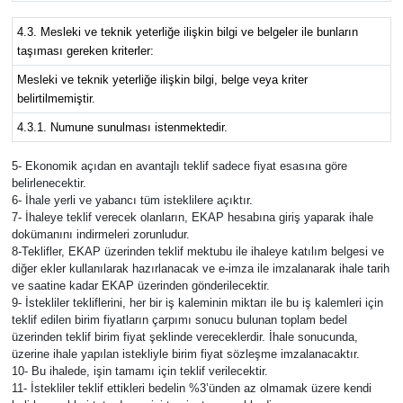
4.3. Mesleki ve teknik yeterliğe ilişkin bilgi ve belgeler ile bunların
taşıması gereken kriterler:
Mesleki ve teknik yeterliğe ilişkin bilgi, belge veya kriter
belirtilmemiştir.
4.3.1. Numune sunulması istenmektedir.
5- Ekonomik açıdan en avantajlı teklif sadece fiyat esasına göre
belirlenecektir.
6- İhale yerli ve yabancı tüm isteklilere açıktır.
7- İhaleye teklif verecek olanların, EKAP hesabına giriş yaparak ihale
dokümanını indirmeleri zorunludur.
8-Teklifler, EKAP üzerinden teklif mektubu ile ihaleye katılım belgesi ve
diğer ekler kullanılarak hazırlanacak ve e-imza ile imzalanarak ihale tarih
ve saatine kadar EKAP üzerinden gönderilecektir.
9- İstekliler tekliflerini, her bir iş kaleminin miktarı ile bu iş kalemleri için
teklif edilen birim fiyatların çarpımı sonucu bulunan toplam bedel
üzerinden teklif birim fiyat şeklinde vereceklerdir. İhale sonucunda,
üzerine ihale yapılan istekliyle birim fiyat sözleşme imzalanacaktır.
10- Bu ihalede, işin tamamı için teklif verilecektir.
11- İstekliler teklif ettikleri bedelin %3’ünden az olmamak üzere kendi