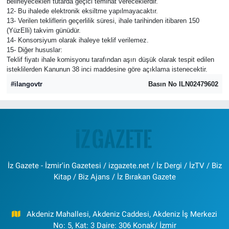
belirleyecekleri tutarda geçici teminat vereceklerdir.
12- Bu ihalede elektronik eksiltme yapılmayacaktır.
13- Verilen tekliflerin geçerlilik süresi, ihale tarihinden itibaren 150
(YüzElli) takvim günüdür.
14- Konsorsiyum olarak ihaleye teklif verilemez.
15- Diğer hususlar:
Teklif fiyatı ihale komisyonu tarafından aşırı düşük olarak tespit edilen
isteklilerden Kanunun 38 inci maddesine göre açıklama istenecektir.
#ilangovtr
Basın No ILN02479602
İz Gazete - İzmir'in Gazetesi / izgazete.net / İz Dergi / İzTV / Biz
Kitap / Biz Ajans / İz Bırakan Gazete
Akdeniz Mahallesi, Akdeniz Caddesi, Akdeniz İş Merkezi
No: 5, Kat: 3 Daire: 306 Konak/ İzmir