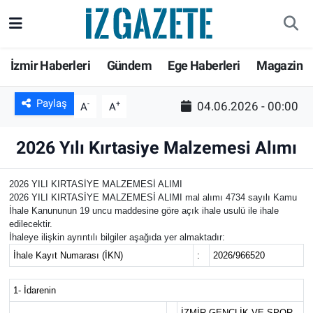
GÜNDEM
İzmir Nöbetçi Eczaneler
İzmir Haberleri
Gündem
Ege Haberleri
Magazin
İZMİR
İzmir Hava Durumu
Paylaş
-
+
04.06.2026 - 00:00
A
A
EGE HABERLERİ
İzmir Namaz Vakitleri
2026 Yılı Kırtasiye Malzemesi Alımı
EKONOMİ
İzmir Trafik Yoğunluk Haritası
2026 YILI KIRTASİYE MALZEMESİ ALIMI
SPOR
Süper Lig Puan Durumu ve Fikstür
2026 YILI KIRTASİYE MALZEMESİ ALIMI mal alımı 4734 sayılı Kamu
İhale Kanununun 19 uncu maddesine göre açık ihale usulü ile ihale
edilecektir.
SAĞLIK
Tüm Manşetler
İhaleye ilişkin ayrıntılı bilgiler aşağıda yer almaktadır:
İhale Kayıt Numarası (İKN)
:
2026/966520
KÜLTÜR SANAT
Son Dakika Haberleri
1- İdarenin
DÜNYA
Haber Arşivi
İZMİR GENÇLİK VE SPOR