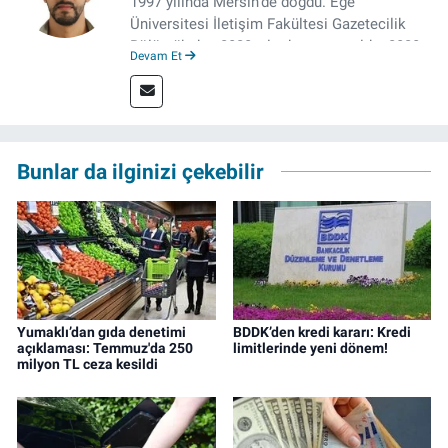
1997 yılında Mersin’de doğdu. Ege
Üniversitesi İletişim Fakültesi Gazetecilik
Bölümü’nden 2020 yılında mezun oldu. 2020
Devam Et
yılından itibaren çeşitli kurumlarda haber
editörü, muhabir, rejisör olarak çalıştı.
Meslek hayatına İzmir’de başlayan gazeteci,
çalışma hayatına izgazete.net’te haber
editörü olarak devam etmekte.
Bunlar da ilginizi çekebilir
Yumaklı’dan gıda denetimi
BDDK’den kredi kararı: Kredi
açıklaması: Temmuz'da 250
limitlerinde yeni dönem!
milyon TL ceza kesildi