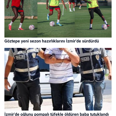
Göztepe yeni sezon hazırlıklarını İzmir'de sürdürdü
İzmir'de oğlunu pompalı tüfekle öldüren baba tutuklandı