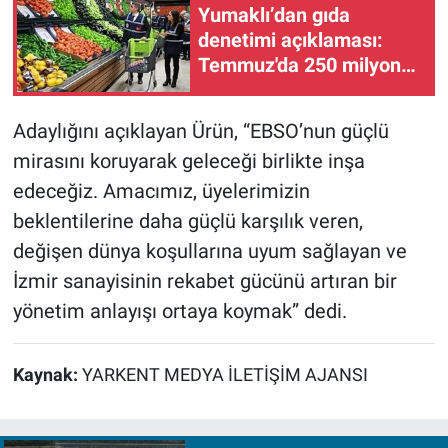
Yumaklı’dan gıda
denetimi açıklaması:
Temmuz'da 250 milyon
TL ceza kesildi
Adaylığını açıklayan Ürün, “EBSO’nun güçlü
mirasını koruyarak geleceği birlikte inşa
edeceğiz. Amacımız, üyelerimizin
beklentilerine daha güçlü karşılık veren,
değişen dünya koşullarına uyum sağlayan ve
İzmir sanayisinin rekabet gücünü artıran bir
yönetim anlayışı ortaya koymak” dedi.
Kaynak:
YARKENT MEDYA İLETİŞİM AJANSI