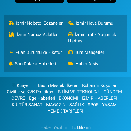
İzmir Nöbetçi Eczaneler
İzmir Hava Durumu
İzmir Namaz Vakitleri
İzmir Trafik Yoğunluk
Haritası
Puan Durumu ve Fikstür
Tüm Manşetler
Son Dakika Haberleri
Haber Arşivi
Künye
Basın Meslek İlkeleri
Kullanım Koşulları
Gizlilik ve KVK Politikası
BİLİM VE TEKNOLOJİ
GÜNDEM
ÇEVRE
Ege Haberleri
EKONOMİ
İZMİR HABERLERİ
KÜLTÜR SANAT
MAGAZİN
SAĞLIK
SPOR
YAŞAM
YEMEK TARİFLERİ
Haber Yazılımı:
TE Bilişim