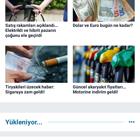
Satış rakamları açıklandı…
Dolar ve Euro bugün ne kadar?
Elektrikli ve hibrit pazarın
çoğunu ele geçirdi
Tiryakileri üzecek haber:
Güncel akaryakıt fiyatları…
Sigaraya zam geldi!
Motorine indirim geldi!
Yükleniyor...