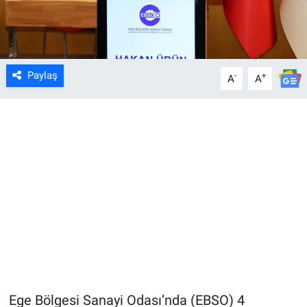
Paylaş
-
+
A
A
Ege Bölgesi Sanayi Odası’nda (EBSO) 4