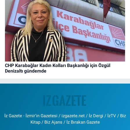
CHP Karabağlar Kadın Kolları Başkanlığı için Özgül
Denizaltı gündemde
İz Gazete - İzmir'in Gazetesi / izgazete.net / İz Dergi / İzTV / Biz
Kitap / Biz Ajans / İz Bırakan Gazete