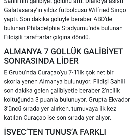
Sahili’nin galibiyet golünü attı. Diallo’ya asisti
Galatasaray’ın yıldız futbolcusu Wilfried Singo
yaptı. Son dakika golüyle beraber ABD’de
bulunan Philadelphia Stadyumu’nda bulunan
Fildişili taraftarlar çılgına döndü.
ALMANYA 7 GOLLÜK GALİBİYET
SONRASINDA LİDER
E Grubu’nda Curaçao’yu 7-1’lik çok net bir
skorla yenen Almanya bulunuyor. Fildişi Sahili
son dakika gelen galibiyetle beraber 2’ncilik
koltuğunda 3 puanla bulunuyor. Grupta Ekvador
3’üncü sırada yer alırken, turnuvaya ilk kez
katılan Curaçao ise son sırada yer alıyor.
İSVEÇ’TEN TUNUS’A FARKLI