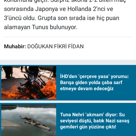
sonrasında Japonya ve Hollanda 2’nci ve
3’üncü oldu. Grupta son sırada ise hiç puan
alamayan Tunus bulunuyor.
Muhabir:
DOĞUKAN FİKRİ FİDAN
İHD’den ‘çerçeve yasa’ yorumu:
Barışa giden yolda çaba sarf
etmeye devam edeceğiz
Tuna Nehri ‘akmam’ diyor: Su
seviyesi düştü, batık Nazi savaş
gemileri gün yüzüne çıktı!