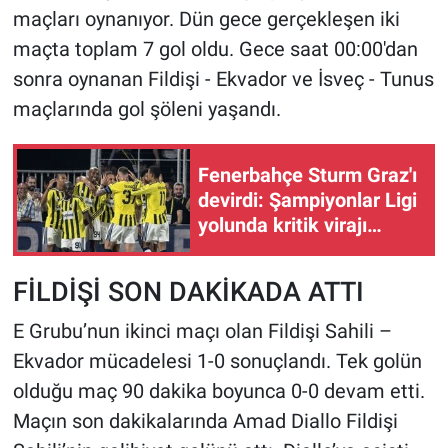
maçları oynanıyor. Dün gece gerçekleşen iki
maçta toplam 7 gol oldu. Gece saat 00:00'dan
sonra oynanan Fildişi - Ekvador ve İsveç - Tunus
maçlarında gol şöleni yaşandı.
Fenerbahçe Sturm Graz'ı
devirdi: Şampiyonlar Ligi
yolunda kritik virajı
döndü
FİLDİŞİ SON DAKİKADA ATTI
E Grubu’nun ikinci maçı olan Fildişi Sahili –
Ekvador mücadelesi 1-0 sonuçlandı. Tek golün
olduğu maç 90 dakika boyunca 0-0 devam etti.
Maçın son dakikalarında Amad Diallo Fildişi