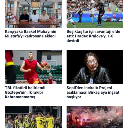
Karşıyaka Basket Muhaymin
Beşiktaş tur için avantajı elde
Mustafa'yı kadrosuna ekledi
etti: Hradec Kralove'yi 1-0
devirdi
TBL fikstürü belirlendi:
Sepil’den İnciraltı Projesi
Göztepe'nin ilk rakibi
açıklaması: Birkaç aya inşaat
Kahramanmaraş
başlıyor