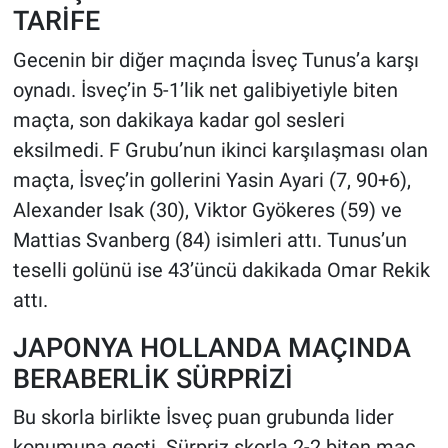
TARİFE
Gecenin bir diğer maçında İsveç Tunus’a karşı
oynadı. İsveç’in 5-1’lik net galibiyetiyle biten
maçta, son dakikaya kadar gol sesleri
eksilmedi. F Grubu’nun ikinci karşılaşması olan
maçta, İsveç’in gollerini Yasin Ayari (7, 90+6),
Alexander Isak (30), Viktor Gyökeres (59) ve
Mattias Svanberg (84) isimleri attı. Tunus’un
teselli golünü ise 43’üncü dakikada Omar Rekik
attı.
JAPONYA HOLLANDA MAÇINDA
BERABERLİK SÜRPRİZİ
Bu skorla birlikte İsveç puan grubunda lider
konumuna geçti. Sürpriz skorla 2-2 biten maç