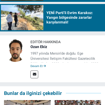
YENİ Parti’li Evrim Karakoz:
Yangın bölgesinde zararlar
karşılanmalı!
EDITÖR HAKKINDA
Ozan Ekiz
1997 yılında Mersin’de doğdu. Ege
Üniversitesi İletişim Fakültesi Gazetecilik
Bölümü’nden 2020 yılında mezun oldu. 2020
Devam Et
yılından itibaren çeşitli kurumlarda haber
editörü, muhabir, rejisör olarak çalıştı.
Meslek hayatına İzmir’de başlayan gazeteci,
çalışma hayatına izgazete.net’te haber
editörü olarak devam etmekte.
Bunlar da ilginizi çekebilir