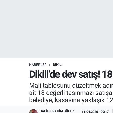
Resmi İlanlar
Resmi Reklam
YAŞAM
HABERLER
DIKILI
Dikili’de dev satış! 1
Mali tablosunu düzeltmek adına 
ait 18 değerli taşınmazı satı
belediye, kasasına yaklaşık 1
HALIL İBRAHIM GÜLER
11.04.2026 - 09:17