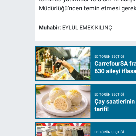
Müdürlüğü’nden temin etmesi gereki
Muhabir:
EYLÜL EMEK KILINÇ
EDITÖRÜN SEÇTIĞI
CarrefourSA fra
630 aileyi ifla
EDITÖRÜN SEÇTIĞI
Çay saatlerinin
tarifi!
EDITÖRÜN SEÇTIĞI