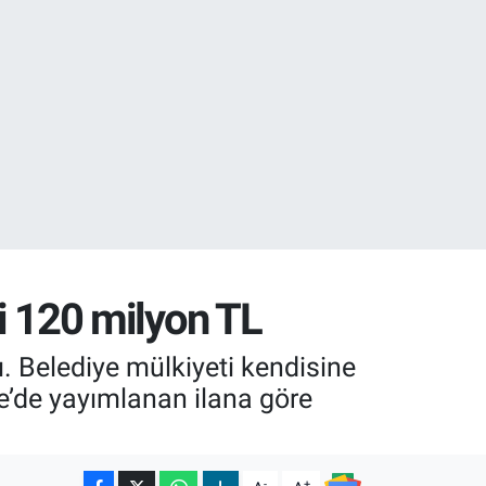
32
38
ri 120 milyon TL
ı. Belediye mülkiyeti kendisine
e’de yayımlanan ilana göre
-
+