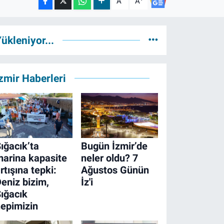
A
A
ükleniyor...
zmir Haberleri
ığacık’ta
Bugün İzmir’de
arina kapasite
neler oldu? 7
rtışına tepki:
Ağustos Günün
eniz bizim,
İz'i
ığacık
epimizin