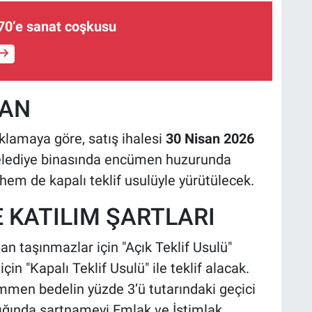
 70’e sanat coşkusu
SAN
klamaya göre, satış ihalesi
30 Nisan 2026
i Belediye binasında encümen huzurunda
 hem de kapalı teklif usulüyle yürütülecek.
E KATILIM ŞARTLARI
lan taşınmazlar için "Açık Teklif Usulü"
çin "Kapalı Teklif Usulü" ile teklif alacak.
mmen bedelin yüzde 3’ü tutarındaki geçici
lığında şartnameyi Emlak ve İstimlak