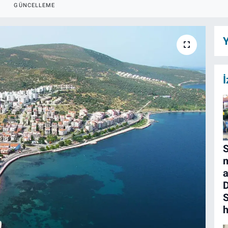
GÜNCELLEME
Y
İ
S
m
a
D
S
h