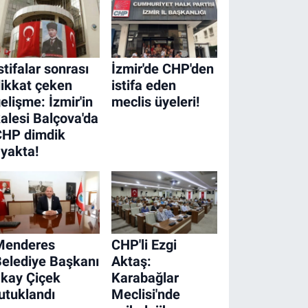
stifalar sonrası
İzmir'de CHP'den
ikkat çeken
istifa eden
elişme: İzmir'in
meclis üyeleri!
alesi Balçova'da
CHP dimdik
yakta!
Menderes
CHP'li Ezgi
elediye Başkanı
Aktaş:
lkay Çiçek
Karabağlar
utuklandı
Meclisi'nde