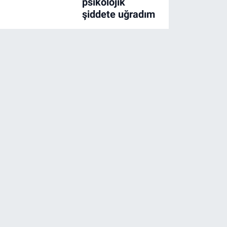
psikolojik
şiddete uğradım