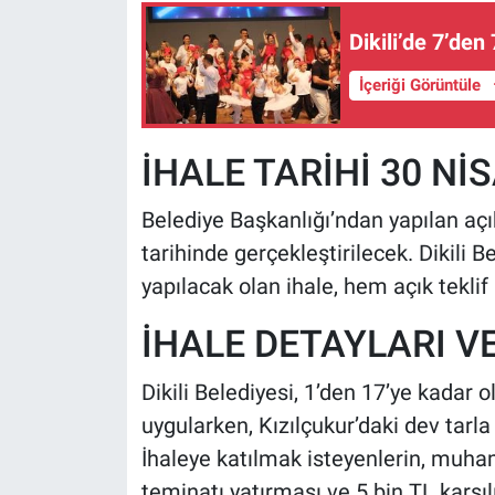
Dikili’de 7’den
İçeriği Görüntüle
İHALE TARİHİ 30 Nİ
Belediye Başkanlığı’ndan yapılan açı
tarihinde gerçekleştirilecek. Dikil
yapılacak olan ihale, hem açık teklif
İHALE DETAYLARI V
Dikili Belediyesi, 1’den 17’ye kadar o
uygularken, Kızılçukur’daki dev tarla i
İhaleye katılmak isteyenlerin, muha
teminatı yatırması ve 5 bin TL karşı