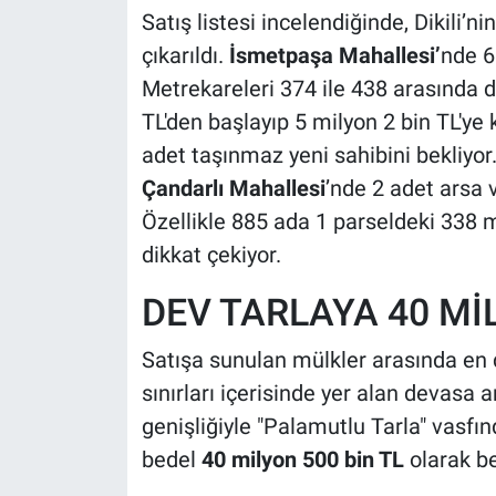
Satış listesi incelendiğinde, Dikili’
çıkarıldı.
İsmetpaşa Mahallesi’
nde 6 
Metrekareleri 374 ile 438 arasında d
TL'den başlayıp 5 milyon 2 bin TL'ye 
adet taşınmaz yeni sahibini bekliyor.
Çandarlı Mahallesi
’nde 2 adet arsa v
Özellikle 885 ada 1 parseldeki 338 m
dikkat çekiyor.
DEV TARLAYA 40 Mİ
Satışa sunulan mülkler arasında en d
sınırları içerisinde yer alan devasa 
genişliğiyle "Palamutlu Tarla" vasf
bedel
40 milyon 500 bin TL
olarak be