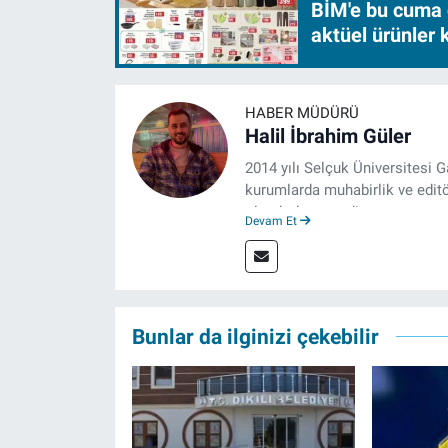
BİM'e bu cuma 
aktüel ürünler
HABER MÜDÜRÜ
Halil İbrahim Güler
2014 yılı Selçuk Üniversitesi 
kurumlarda muhabirlik ve editö
olarak devam ediyor.
Devam Et
Bunlar da ilginizi çekebilir