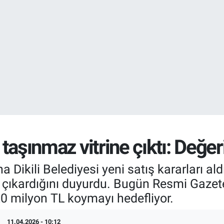
EURO
55,2510
%0.
STERLİN
64,4811
%0.
8 taşınmaz vitrine çıktı: Değe
Dikili Belediyesi yeni satış kararları ald
şa çıkardığını duyurdu. Bugün Resmi Gazet
20 milyon TL koymayı hedefliyor.
11.04.2026 - 10:12