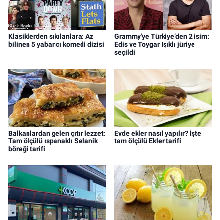
Klasiklerden sıkılanlara: Az
Grammy'ye Türkiye’den 2 isim:
bilinen 5 yabancı komedi dizisi
Edis ve Toygar Işıklı jüriye
seçildi
Balkanlardan gelen çıtır lezzet:
Evde ekler nasıl yapılır? İşte
Tam ölçülü ıspanaklı Selanik
tam ölçülü Ekler tarifi
böreği tarifi