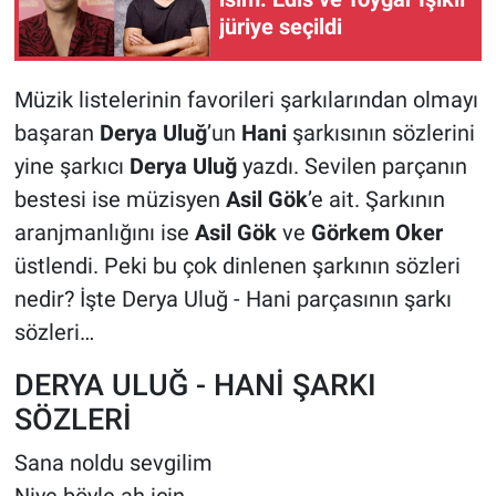
jüriye seçildi
Müzik listelerinin favorileri şarkılarından olmayı
başaran
Derya Uluğ
’un
Hani
şarkısının sözlerini
yine şarkıcı
Derya Uluğ
yazdı. Sevilen parçanın
bestesi ise müzisyen
Asil Gök
’e ait. Şarkının
aranjmanlığını ise
Asil Gök
ve
Görkem Oker
üstlendi. Peki bu çok dinlenen şarkının sözleri
nedir? İşte Derya Uluğ - Hani parçasının şarkı
sözleri…
DERYA ULUĞ - HANİ ŞARKI
SÖZLERİ
Sana noldu sevgilim
Niye böyle ah için