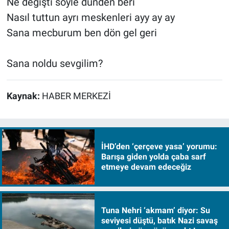
Ne değişti söyle dünden beri
Nasıl tuttun ayrı meskenleri ayy ay ay
Sana mecburum ben dön gel geri
Sana noldu sevgilim?
Kaynak:
HABER MERKEZİ
İHD’den ‘çerçeve yasa’ yorumu:
Barışa giden yolda çaba sarf
etmeye devam edeceğiz
Tuna Nehri ‘akmam’ diyor: Su
seviyesi düştü, batık Nazi savaş