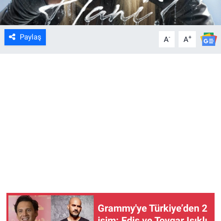
Paylaş
-
+
A
A
Grammy'ye Türkiye’den 2
isim: Edis ve Toygar Işıklı