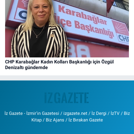
CHP Karabağlar Kadın Kolları Başkanlığı için Özgül
Denizaltı gündemde
İz Gazete - İzmir'in Gazetesi / izgazete.net / İz Dergi / İzTV / Biz
Kitap / Biz Ajans / İz Bırakan Gazete