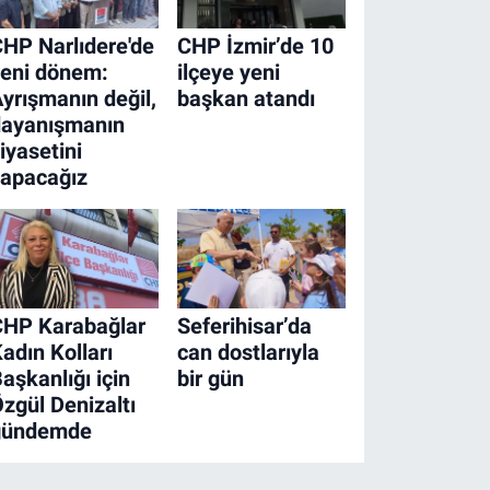
HP Narlıdere'de
CHP İzmir’de 10
eni dönem:
ilçeye yeni
yrışmanın değil,
başkan atandı
dayanışmanın
iyasetini
yapacağız
CHP Karabağlar
Seferihisar’da
adın Kolları
can dostlarıyla
aşkanlığı için
bir gün
zgül Denizaltı
gündemde