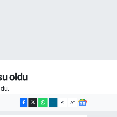
02
.2
su oldu
ldu.
-
+
A
A