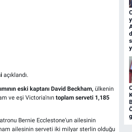
C
y
A
s
si
açıklandı.
akımının eski kaptanı David Beckham,
ülkenin
K
am ve eşi Victoria'nın
toplam serveti 1,185
B
Ö
atronu Bernie Ecclestone'un ailesinin
am ailesinin serveti iki milyar sterlin olduğu