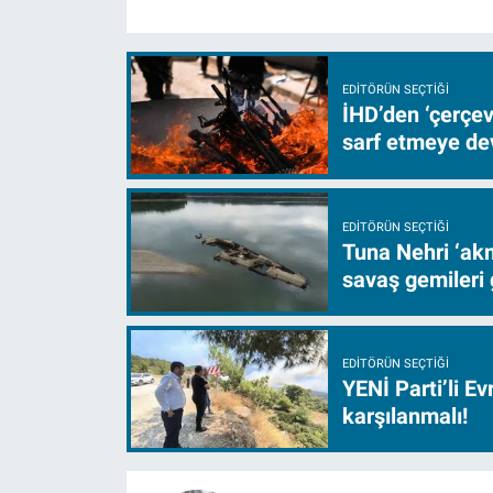
EDITÖRÜN SEÇTIĞI
İHD’den ‘çerçe
sarf etmeye d
EDITÖRÜN SEÇTIĞI
Tuna Nehri ‘akm
savaş gemileri 
EDITÖRÜN SEÇTIĞI
YENİ Parti’li E
karşılanmalı!