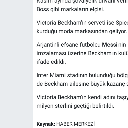
Kasım ayında şövalyelik unvanı ver
Boss gibi markaların elçisi.
Victoria Beckham'ın serveti ise Spic
kurduğu moda markasından geliyor.
Arjantinli efsane futbolcu
Messi
'nin
imzalaması üzerine Beckham'ın kulüp 
ifade edildi.
Inter Miami stadının bulunduğu bölg
de Beckham ailesine büyük kazanç sağ
Victoria Beckham'ın kendi adını taşı
milyon sterlini geçtiği belirtildi.
Kaynak:
HABER MERKEZİ