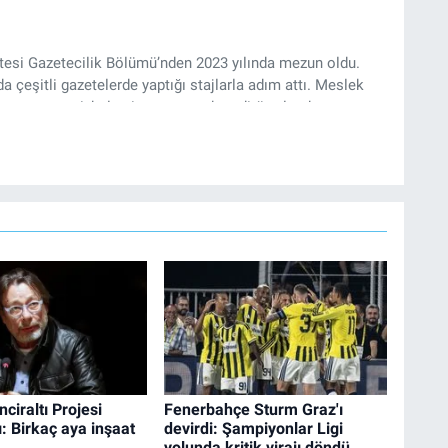
ltesi Gazetecilik Bölümü’nden 2023 yılında mezun oldu.
da çeşitli gazetelerde yaptığı stajlarla adım attı. Meslek
yan gazeteci, halen izgazete.net’te editör olarak
nciraltı Projesi
Fenerbahçe Sturm Graz'ı
: Birkaç aya inşaat
devirdi: Şampiyonlar Ligi
yolunda kritik virajı döndü