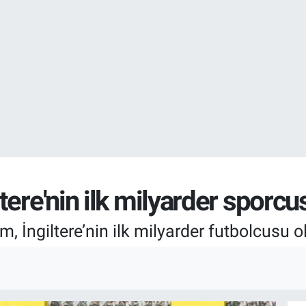
EURO
55,0250
%0.
STERLİN
64,2398
%0
ere'nin ilk milyarder sporcu
 İngiltere’nin ilk milyarder futbolcusu o