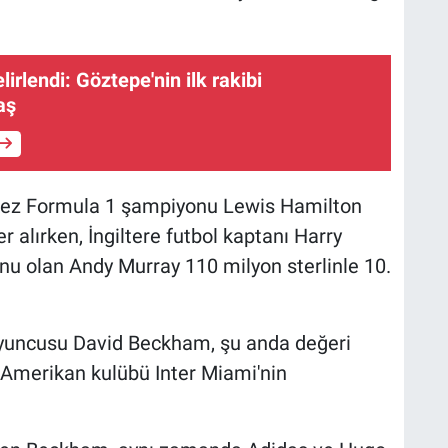
lirlendi: Göztepe'nin ilk rakibi
aş
 kez Formula 1 şampiyonu Lewis Hamilton
r alırken, İngiltere futbol kaptanı Harry
u olan Andy Murray 110 milyon sterlinle 10.
oyuncusu David Beckham, şu anda değeri
 Amerikan kulübü Inter Miami'nin