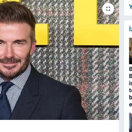
Y
İ
B
i
t
b
e