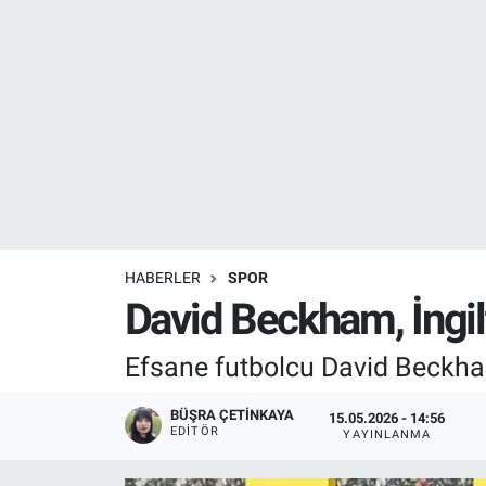
Resmi İlanlar
Resmi Reklam
YAŞAM
HABERLER
SPOR
David Beckham, İngilt
Efsane futbolcu David Beckham,
BÜŞRA ÇETINKAYA
15.05.2026 - 14:56
EDITÖR
YAYINLANMA