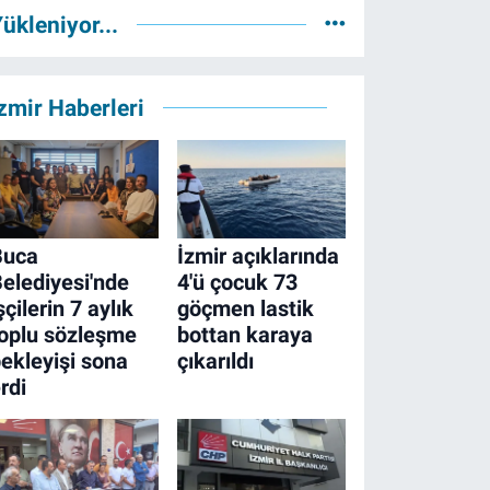
ükleniyor...
zmir Haberleri
Buca
İzmir açıklarında
elediyesi'nde
4'ü çocuk 73
şçilerin 7 aylık
göçmen lastik
oplu sözleşme
bottan karaya
ekleyişi sona
çıkarıldı
rdi