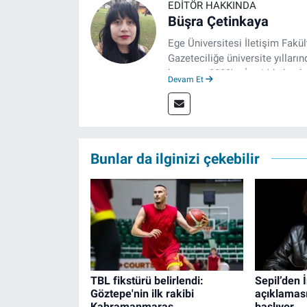
EDITÖR HAKKINDA
Büşra Çetinkaya
Ege Üniversitesi İletişim Fakü
Gazeteciliğe üniversite yılların
hayatına 2023'te İzmir'de başla
Devam Et
çalışmalarını sürdürüyor.
Bunlar da ilginizi çekebilir
TBL fikstürü belirlendi:
Sepil’den İ
Göztepe'nin ilk rakibi
açıklaması
Kahramanmaraş
başlıyor