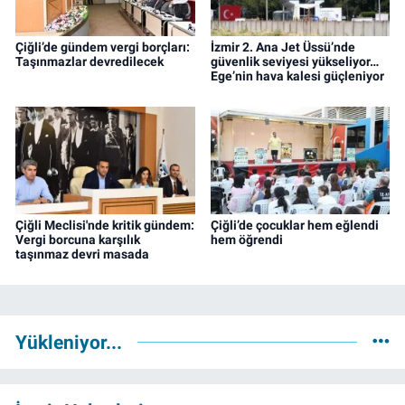
Çiğli’de gündem vergi borçları:
İzmir 2. Ana Jet Üssü’nde
Taşınmazlar devredilecek
güvenlik seviyesi yükseliyor…
Ege’nin hava kalesi güçleniyor
Çiğli Meclisi'nde kritik gündem:
Çiğli’de çocuklar hem eğlendi
Vergi borcuna karşılık
hem öğrendi
taşınmaz devri masada
Yükleniyor...