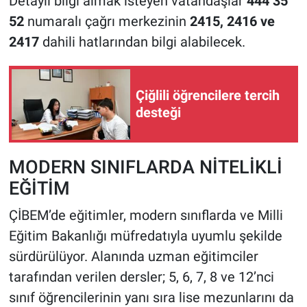
Detaylı bilgi almak isteyen vatandaşlar
444 35
52
numaralı çağrı merkezinin
2415, 2416 ve
2417
dahili hatlarından bilgi alabilecek.
Çiğlili öğrencilere tercih
desteği
MODERN SINIFLARDA NİTELİKLİ
EĞİTİM
ÇİBEM’de eğitimler, modern sınıflarda ve Milli
Eğitim Bakanlığı müfredatıyla uyumlu şekilde
sürdürülüyor. Alanında uzman eğitimciler
tarafından verilen dersler; 5, 6, 7, 8 ve 12’nci
sınıf öğrencilerinin yanı sıra lise mezunlarını da