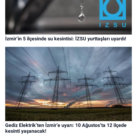
İzmir’in 5 ilçesinde su kesintisi: İZSU yurttaşları uyardı!
Gediz Elektrik’ten İzmir’e uyarı: 10 Ağustos’ta 12 ilçede
kesinti yaşanacak!