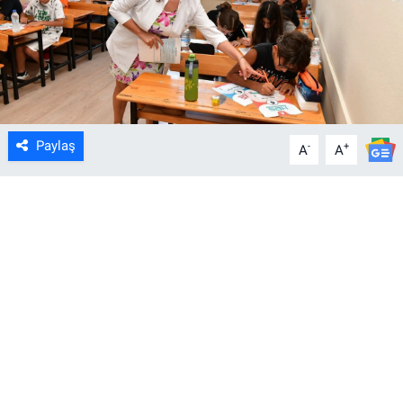
Paylaş
-
+
A
A