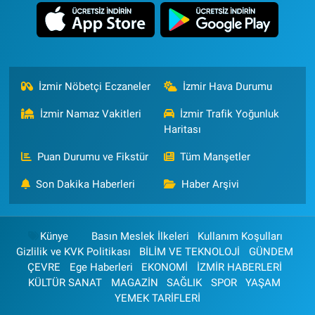
İzmir Nöbetçi Eczaneler
İzmir Hava Durumu
İzmir Namaz Vakitleri
İzmir Trafik Yoğunluk
Haritası
Puan Durumu ve Fikstür
Tüm Manşetler
Son Dakika Haberleri
Haber Arşivi
Künye
Basın Meslek İlkeleri
Kullanım Koşulları
Gizlilik ve KVK Politikası
BİLİM VE TEKNOLOJİ
GÜNDEM
ÇEVRE
Ege Haberleri
EKONOMİ
İZMİR HABERLERİ
KÜLTÜR SANAT
MAGAZİN
SAĞLIK
SPOR
YAŞAM
YEMEK TARİFLERİ