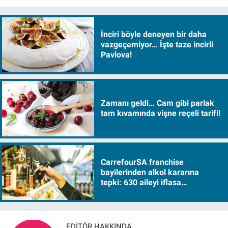
İnciri böyle deneyen bir daha
vazgeçemiyor… İşte taze incirli
Pavlova!
Zamanı geldi… Cam gibi parlak
tam kıvamında vişne reçeli tarifi!
CarrefourSA franchise
bayilerinden alkol kararına
tepki: 630 aileyi iflasa
sürükleyecek!
EDITÖR HAKKINDA