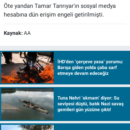
Öte yandan Tamar Tanrıyar'ın sosyal medya
hesabına dün erişim engeli getirilmişti.
Kaynak:
AA
İHD’den ‘çerçeve yasa’ yorumu:
Barışa giden yolda çaba sarf
etmeye devam edeceğiz
Tuna Nehri ‘akmam’ diyor: Su
seviyesi düştü, batık Nazi savaş
gemileri gün yüzüne çıktı!