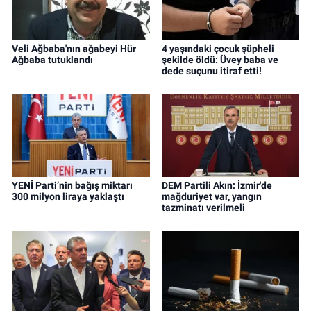
Veli Ağbaba'nın ağabeyi Hür
4 yaşındaki çocuk şüpheli
Ağbaba tutuklandı
şekilde öldü: Üvey baba ve
dede suçunu itiraf etti!
YENİ Parti’nin bağış miktarı
DEM Partili Akın: İzmir'de
300 milyon liraya yaklaştı
mağduriyet var, yangın
tazminatı verilmeli