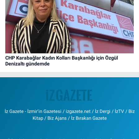
CHP Karabağlar Kadın Kolları Başkanlığı için Özgül
Denizaltı gündemde
İz Gazete - İzmir'in Gazetesi / izgazete.net / İz Dergi / İzTV / Biz
Kitap / Biz Ajans / İz Bırakan Gazete