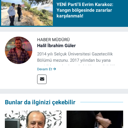
YENİ Parti’li Evrim Karakoz:
Yangın bölgesinde zararlar
karşılanmalı!
HABER MÜDÜRÜ
Halil İbrahim Güler
2014 yılı Selçuk Üniversitesi Gazetecilik
Bölümü mezunu. 2017 yılından bu yana
çeşitli kurumlarda muhabirlik ve editörlük
Devam Et
yaptı. Çalışma hayatına izgazete.net’te haber
müdürü olarak devam ediyor.
Bunlar da ilginizi çekebilir