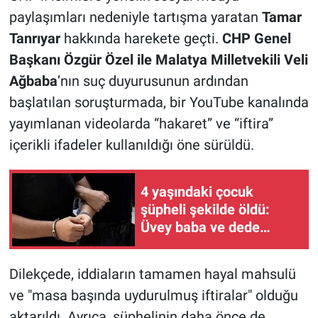
paylaşımları nedeniyle tartışma yaratan
Tamar
Tanrıyar
hakkında harekete geçti.
CHP Genel
Başkanı Özgür Özel ile Malatya Milletvekili Veli
Ağbaba
’nın suç duyurusunun ardından
başlatılan soruşturmada, bir YouTube kanalında
yayımlanan videolarda “hakaret” ve “iftira”
içerikli ifadeler kullanıldığı öne sürüldü.
4 yaşındaki çocuk
şüpheli şekilde öldü:
Üvey baba ve dede
suçunu itiraf etti!
Dilekçede, iddiaların tamamen hayal mahsulü
ve "masa başında uydurulmuş iftiralar" olduğu
aktarıldı. Ayrıca, şüphelinin daha önce de