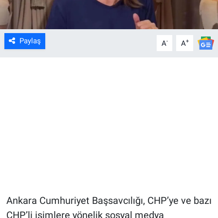
Paylaş
-
+
A
A
Ankara Cumhuriyet Başsavcılığı, CHP’ye ve bazı
CHP’li isimlere yönelik sosyal medya