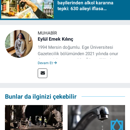
bayilerinden alkol kararına
tepki: 630 aileyi iflasa
sürükleyecek!
MUHABIR
Eylül Emek Kılınç
1994 Mersin doğumlu. Ege Üniversitesi
Gazetecilik bölümünden 2021 yılında onur
derecesiyle mezun oldu. Öğrenciliğinde
Devam Et
çeşitli mecralarda edindiği yarı-profesyonel
deneyimin dışında kapatılana kadar Artı TV
ve TELE1 TV Ankara bürolarında editör ve
kameraman olarak çalıştı. Meslek hayatını İz
Gazete'de sürdürüyor.
Bunlar da ilginizi çekebilir