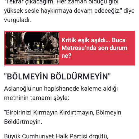
"Tekrar çıkacağım. Her zaman olduğu gibi
yüksek sesle haykırmaya devam edeceğiz." diye
vurguladı.
Kritik eşik aşıldı… Buca
Metrosu’nda son durum
ne?
"BÖLMEYİN BÖLDÜRMEYİN"
Aslanoğlu'nun hapishanede kaleme aldığı
metninin tamamı şöyle:
"Birbirinizi Kırmayın Kırdırtmayın, Bölmeyin
Böldürtmeyin.
Büyük Cumhuriyet Halk Partisi örgütü,