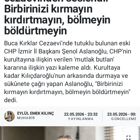
Birbirinizi kırmayın
kırdırtmayın, bölmeyin
böldürtmeyin
Buca Kırklar Cezaevi’nde tutuklu bulunan eski
CHP İzmir İl Başkanı Şenol Aslanoğlu, CHP'nin
kurultayına ilişkin verilen 'mutlak butlan'
kararına ilişkin yazı kaleme aldı. Kurultaya
kadar Kılıçdaroğlu'nun arkasında durmaya ve
sükûnete çağrı yapan Aslanoğlu, "Birbirinizi
kırmayın kırdırtmayın, bölmeyin böldürtmeyin"
dedi.
EYLÜL EMEK KILINÇ
22.05.2026 - 23:32
23.05.2026 - 00:2
MUHABIR
YAYINLANMA
GÜNCELLEME