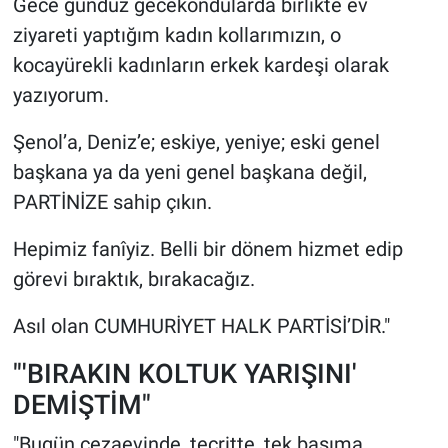
Gece gündüz gecekondularda birlikte ev
ziyareti yaptığım kadın kollarımızın, o
kocayürekli kadınların erkek kardeşi olarak
yazıyorum.
Şenol’a, Deniz’e; eskiye, yeniye; eski genel
başkana ya da yeni genel başkana değil,
PARTİNİZE sahip çıkın.
Hepimiz fanîyiz. Belli bir dönem hizmet edip
görevi bıraktık, bırakacağız.
Asıl olan CUMHURİYET HALK PARTİSİ’DİR."
"'BIRAKIN KOLTUK YARIŞINI'
DEMİŞTİM"
"Bugün cezaevinde, tecritte, tek başıma