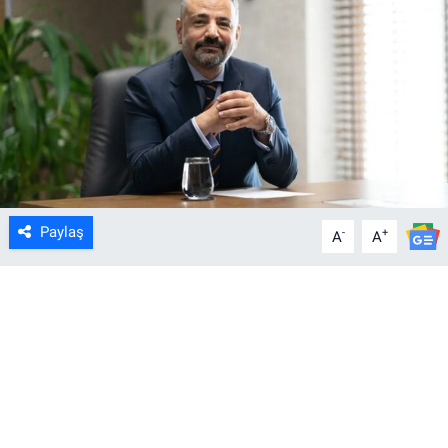
Paylaş
-
+
A
A