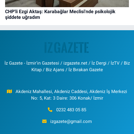
CHP'li Ezgi Aktaş: Karabağlar Meclisi'nde psikolojik
şiddete uğradım
İz Gazete - İzmir'in Gazetesi / izgazete.net / İz Dergi / İzTV / Biz
Kitap / Biz Ajans / İz Bırakan Gazete
Akdeniz Mahallesi, Akdeniz Caddesi, Akdeniz İş Merkezi
No: 5, Kat: 3 Daire: 306 Konak/ İzmir
0232 483 05 85
izgazete@gmail.com