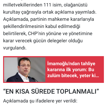
milletvekillerinden 111 isim, olağanüstü
kurultay çağrısıyla ortak açıklama yayımladı.
Açıklamada, partinin mahkeme kararlarıyla
şekillendirilmesinin kabul edilmediği
belirtilerek, CHP’nin yönüne ve yönetimine
karar verecek gücün delegeler olduğu
vurgulandı.
İmamoğlu'ndan tahliye
kararına ilk yorum: Bu
zulüm bitecek, yeter ki
sandık gelsin
“EN KISA SÜREDE TOPLANMALI”
Açıklamada şu ifadelere yer verildi: