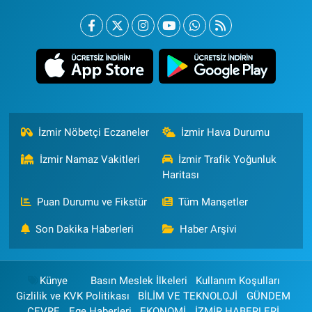
İzmir Nöbetçi Eczaneler
İzmir Hava Durumu
İzmir Namaz Vakitleri
İzmir Trafik Yoğunluk
Haritası
Puan Durumu ve Fikstür
Tüm Manşetler
Son Dakika Haberleri
Haber Arşivi
Künye
Basın Meslek İlkeleri
Kullanım Koşulları
Gizlilik ve KVK Politikası
BİLİM VE TEKNOLOJİ
GÜNDEM
ÇEVRE
Ege Haberleri
EKONOMİ
İZMİR HABERLERİ