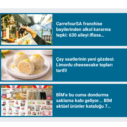
CarrefourSA franchise
bayilerinden alkol kararına
tepki: 630 aileyi iflasa
sürükleyecek!
Çay saatlerinin yeni gözdesi:
Limonlu cheesecake topları
tarifi!
BİM'e bu cuma dondurma
saklama kabı geliyor... BİM
aktüel ürünler kataloğu 7
Ağustos Cuma 2026