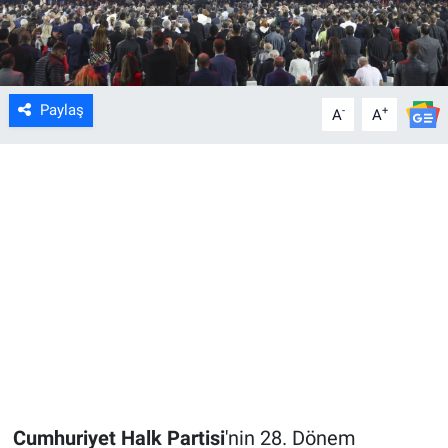
Paylaş
-
+
A
A
Cumhuriyet Halk Partisi
'nin 28. Dönem