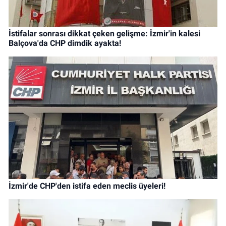
İstifalar sonrası dikkat çeken gelişme: İzmir'in kalesi
Balçova'da CHP dimdik ayakta!
İzmir'de CHP'den istifa eden meclis üyeleri!