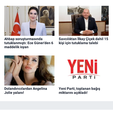
Ahbap soruşturmasında
Savcılıktan İlkay Çiçek dahil 15
tutuklanmıştı: Ece Güner'den 6
kişi için tutuklama talebi
maddelik isyan
Dolandırıcılardan Angelina
Yeni Parti, toplanan bağış
Jolie yalanı!
miktarını açıkladı!