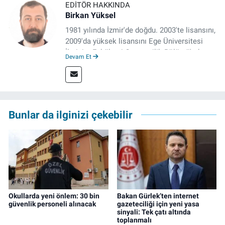
EDITÖR HAKKINDA
Birkan Yüksel
1981 yılında İzmir'de doğdu. 2003'te lisansını,
2009'da yüksek lisansını Ege Üniversitesi
İletişim Fakültesi Gazetecilik Bölümü'nde
Devam Et
tamamladı. 2011 yılında yüksek lisans
tezinden hareketle yazdığı "İdeoloji ve
Gündelik Hayatta Milliyetçilik" adlı kitabı,
Genesis Yayınevi tarafından basıldı. 2022
yılından bu yana İz Gazete'de sayfa yapımcısı
Bunlar da ilginizi çekebilir
ve editör olarak görev yapmaktadır.
Okullarda yeni önlem: 30 bin
Bakan Gürlek’ten internet
güvenlik personeli alınacak
gazeteciliği için yeni yasa
sinyali: Tek çatı altında
toplanmalı