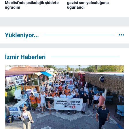
Meclisi'nde psikolojik şiddete
gazisi son yolculuğuna
uğradım
uğurlandı
Yükleniyor...
İzmir Haberleri