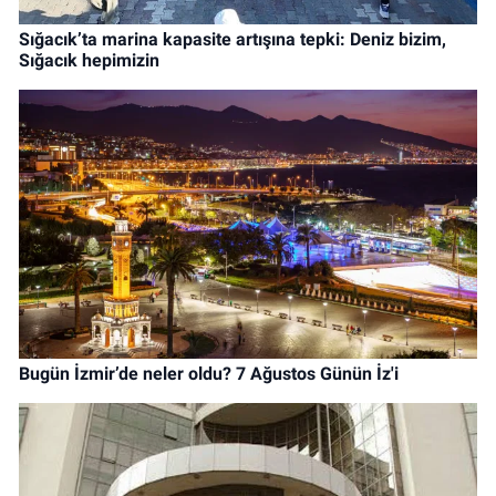
Sığacık’ta marina kapasite artışına tepki: Deniz bizim,
Sığacık hepimizin
Bugün İzmir’de neler oldu? 7 Ağustos Günün İz'i