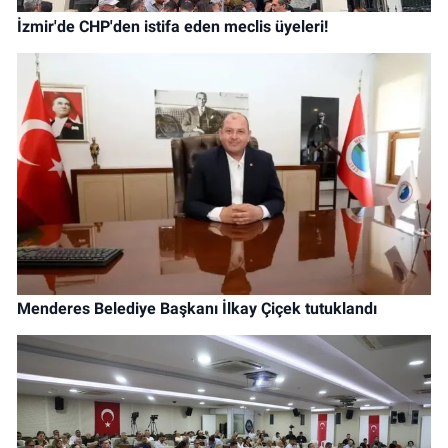
İzmir'de CHP'den istifa eden meclis üyeleri!
Menderes Belediye Başkanı İlkay Çiçek tutuklandı