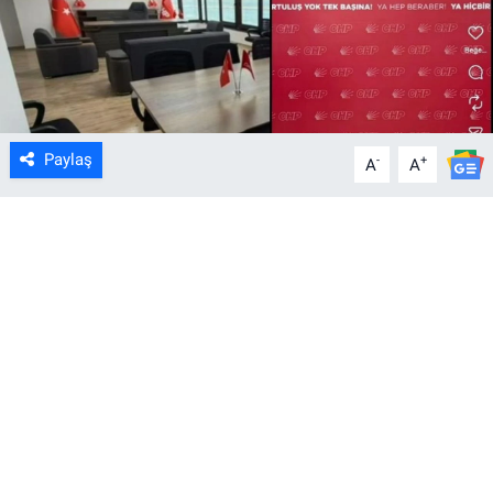
Paylaş
-
+
A
A