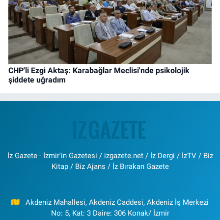
CHP'li Ezgi Aktaş: Karabağlar Meclisi'nde psikolojik
şiddete uğradım
İz Gazete - İzmir'in Gazetesi / izgazete.net / İz Dergi / İzTV / Biz
Kitap / Biz Ajans / İz Bırakan Gazete
Akdeniz Mahallesi, Akdeniz Caddesi, Akdeniz İş Merkezi
No: 5, Kat: 3 Daire: 306 Konak/ İzmir