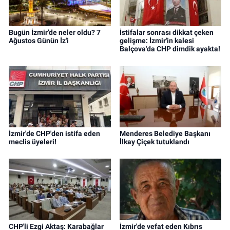
Bugün İzmir’de neler oldu? 7
İstifalar sonrası dikkat çeken
Ağustos Günün İz'i
gelişme: İzmir'in kalesi
Balçova'da CHP dimdik ayakta!
İzmir'de CHP'den istifa eden
Menderes Belediye Başkanı
meclis üyeleri!
İlkay Çiçek tutuklandı
CHP'li Ezgi Aktaş: Karabağlar
İzmir'de vefat eden Kıbrıs