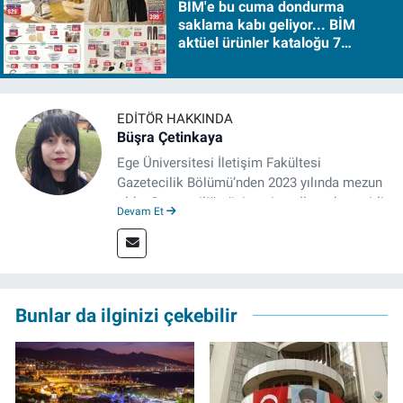
BİM'e bu cuma dondurma
saklama kabı geliyor... BİM
aktüel ürünler kataloğu 7
Ağustos Cuma 2026
EDITÖR HAKKINDA
Büşra Çetinkaya
Ege Üniversitesi İletişim Fakültesi
Gazetecilik Bölümü’nden 2023 yılında mezun
oldu. Gazeteciliğe üniversite yıllarında çeşitli
Devam Et
gazetelerde yaptığı stajlarla adım attı.
Meslek hayatına 2023'te İzmir'de başlayan
gazeteci, halen izgazete.net’te editör olarak
çalışmalarını sürdürüyor.
Bunlar da ilginizi çekebilir