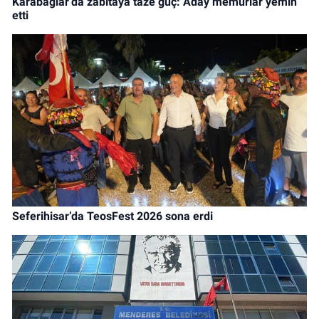
Karabağlar’da zabıtaya taze güç: Aday memurlar yemin
etti
Seferihisar’da TeosFest 2026 sona erdi