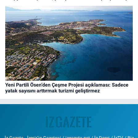
Yeni Partili Ösen’den Çeşme Projesi açıklaması: Sadece
yatak sayısını arttırmak turizmi geliştirmez
İz Gazete - İzmir'in Gazetesi / izgazete.net / İz Dergi / İzTV / Biz