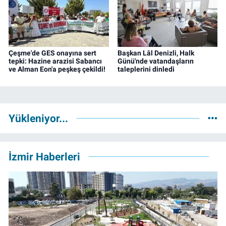
Çeşme'de GES onayına sert
Başkan Lâl Denizli, Halk
tepki: Hazine arazisi Sabancı
Günü'nde vatandaşların
ve Alman Eon'a peşkeş çekildi!
taleplerini dinledi
Yükleniyor...
İzmir Haberleri