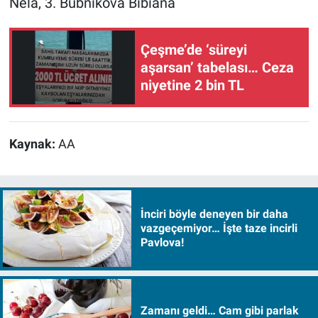
Nela, 3. Bubnıkova Bibiana
Çeşme’de ‘süreyi
aşarsan’ tabelası… Ceza
niyetine 2 bin TL
Kaynak:
AA
İnciri böyle deneyen bir daha
vazgeçemiyor… İşte taze incirli
Pavlova!
Zamanı geldi… Cam gibi parlak