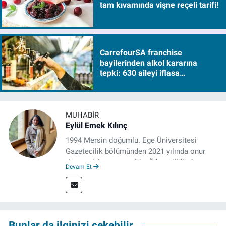
tam kıvamında vişne reçeli tarifi!
CarrefourSA franchise
bayilerinden alkol kararına
tepki: 630 aileyi iflasa
sürükleyecek!
MUHABIR
Eylül Emek Kılınç
1994 Mersin doğumlu. Ege Üniversitesi
Gazetecilik bölümünden 2021 yılında onur
derecesiyle mezun oldu. Öğrenciliğinde
Devam Et
çeşitli mecralarda edindiği yarı-profesyonel
deneyimin dışında kapatılana kadar Artı TV
ve TELE1 TV Ankara bürolarında editör ve
kameraman olarak çalıştı. Meslek hayatını İz
Gazete'de sürdürüyor.
Bunlar da ilginizi çekebilir