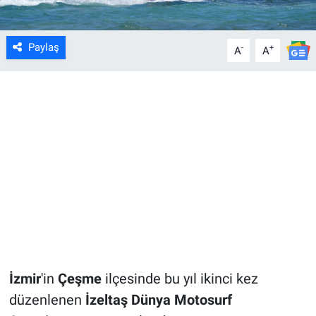
Paylaş
-
+
A
A
İzmir
'in
Çeşme
ilçesinde bu yıl ikinci kez
düzenlenen
İzeltaş Dünya Motosurf