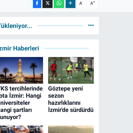
-
+
A
A
ükleniyor...
zmir Haberleri
KS tercihlerinde
Göztepe yeni
ota İzmir: Hangi
sezon
niversiteler
hazırlıklarını
angi şartları
İzmir'de sürdürdü
sunuyor?