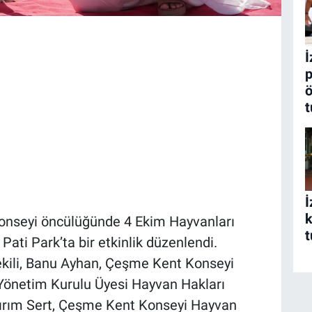
İ
p
ö
t
İ
k
nseyi öncülüğünde 4 Ekim Hayvanları
t
ati Park’ta bir etkinlik düzenlendi.
kili, Banu Ayhan, Çeşme Kent Konseyi
Yönetim Kurulu Üyesi Hayvan Hakları
dırım Sert, Çeşme Kent Konseyi Hayvan