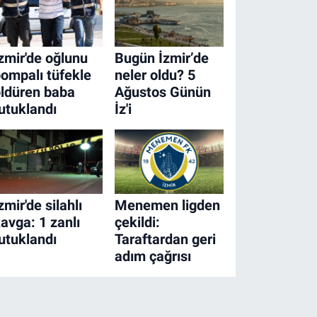
zmir'de oğlunu
Bugün İzmir’de
ompalı tüfekle
neler oldu? 5
ldüren baba
Ağustos Günün
utuklandı
İz'i
zmir'de silahlı
Menemen ligden
avga: 1 zanlı
çekildi:
utuklandı
Taraftardan geri
adım çağrısı