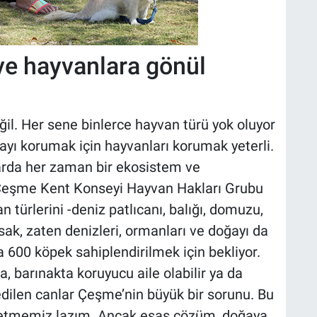
e hayvanlara gönül
ğil. Her sene binlerce hayvan türü yok oluyor
ayı korumak için hayvanları korumak yeterli.
arda her zaman bir ekosistem ve
z, Çeşme Kent Konseyi Hayvan Hakları Grubu
türlerini -deniz patlıcanı, balığı, domuzu,
rsak, zaten denizleri, ormanları ve doğayı da
600 köpek sahiplendirilmek için bekliyor.
barınakta koruyucu aile olabilir ya da
edilen canlar Çeşme’nin büyük bir sorunu. Bu
üretmemiz lazım. Ancak esas çözüm, doğaya