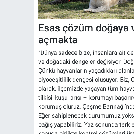
Esas çözüm doğaya v
açmakta
“Dünya sadece bize, insanlara ait de
ve doğadaki dengeler değişiyor. Doğ
Çünkü hayvanların yaşadıkları alanl
biyoçeşitlilik dengesi oluşuyor. Bi
olarak, ilçemizde yaşayan tüm hayvan 
tilkisi, kuşu, arısı – korumayı başarı
korumuş oluruz. Çeşme Barınağı’nda 
Eğer sahiplenecek durumumuz yoksa, 
bağış yapabiliriz. Yaz sonunda terk 
konuda birlikte kontrol çözümleri 