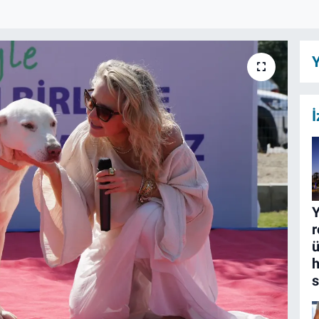
Y
İ
Y
r
ü
h