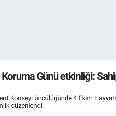
EURO
55,0398
%-0.
STERLİN
64,1581
%0.
Koruma Günü etkinliği: Sahi
ent Konseyi öncülüğünde 4 Ekim Hayvanl
inlik düzenlendi.