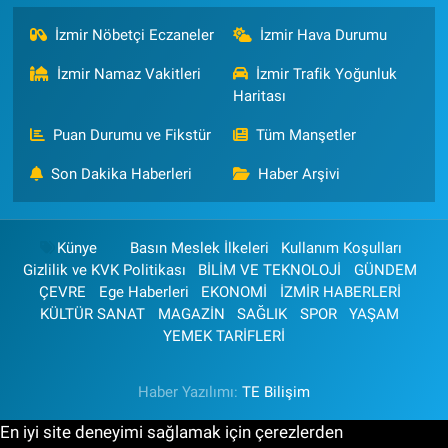
İzmir Nöbetçi Eczaneler
İzmir Hava Durumu
İzmir Namaz Vakitleri
İzmir Trafik Yoğunluk
Haritası
Puan Durumu ve Fikstür
Tüm Manşetler
Son Dakika Haberleri
Haber Arşivi
Künye
Basın Meslek İlkeleri
Kullanım Koşulları
Gizlilik ve KVK Politikası
BİLİM VE TEKNOLOJİ
GÜNDEM
ÇEVRE
Ege Haberleri
EKONOMİ
İZMİR HABERLERİ
KÜLTÜR SANAT
MAGAZİN
SAĞLIK
SPOR
YAŞAM
YEMEK TARİFLERİ
Haber Yazılımı:
TE Bilişim
En iyi site deneyimi sağlamak için çerezlerden