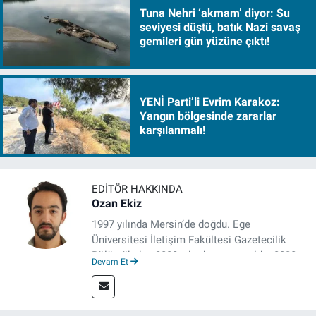
Tuna Nehri ‘akmam’ diyor: Su
seviyesi düştü, batık Nazi savaş
gemileri gün yüzüne çıktı!
YENİ Parti’li Evrim Karakoz:
Yangın bölgesinde zararlar
karşılanmalı!
EDITÖR HAKKINDA
Ozan Ekiz
1997 yılında Mersin’de doğdu. Ege
Üniversitesi İletişim Fakültesi Gazetecilik
Bölümü’nden 2020 yılında mezun oldu. 2020
Devam Et
yılından itibaren çeşitli kurumlarda haber
editörü, muhabir, rejisör olarak çalıştı.
Meslek hayatına İzmir’de başlayan gazeteci,