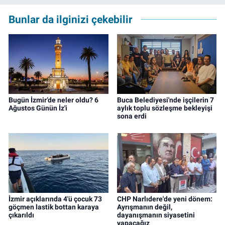
çalışma hayatına izgazete.net’te haber
editörü olarak devam etmekte.
Bunlar da ilginizi çekebilir
Bugün İzmir’de neler oldu? 6
Buca Belediyesi'nde işçilerin 7
Ağustos Günün İz'i
aylık toplu sözleşme bekleyişi
sona erdi
İzmir açıklarında 4'ü çocuk 73
CHP Narlıdere'de yeni dönem:
göçmen lastik bottan karaya
Ayrışmanın değil,
çıkarıldı
dayanışmanın siyasetini
yapacağız