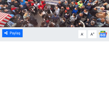
Paylaş
-
+
A
A