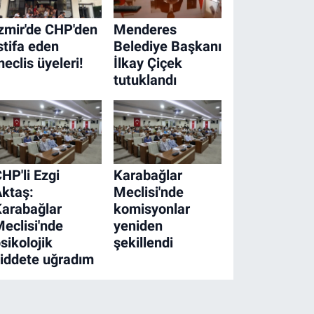
zmir'de CHP'den
Menderes
stifa eden
Belediye Başkanı
eclis üyeleri!
İlkay Çiçek
tutuklandı
HP'li Ezgi
Karabağlar
ktaş:
Meclisi'nde
arabağlar
komisyonlar
eclisi'nde
yeniden
sikolojik
şekillendi
iddete uğradım