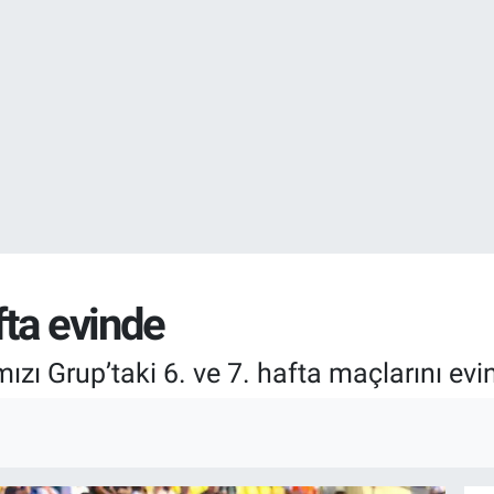
EURO
55,2510
%0.
ta evinde
ızı Grup’taki 6. ve 7. hafta maçlarını ev