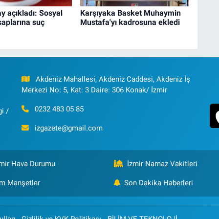
y açıkladı: Sosyal
Karşıyaka Basket Muhaymin
aplarına suç
Mustafa'yı kadrosuna ekledi
Akdeniz Mahallesi, Akdeniz Caddesi, Akdeniz İş
Merkezi No: 5, Kat: 3 Daire: 306 Konak/ İzmir
0232 483 05 85
i /
izgazete@gmail.com
zmir Hava Durumu
İzmir Namaz Vakitleri
m Manşetler
Son Dakika Haberleri