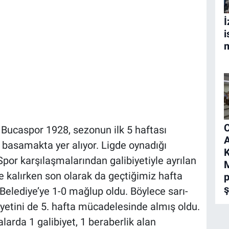
İ
i
m
C
 Bucaspor 1928, sezonun ilk 5 haftası
A
. basamakta yer alıyor. Ligde oynadığı
K
por karşılaşmalarından galibiyetiyle ayrılan
M
e kalırken son olarak da geçtiğimiz hafta
p
ş
elediye’ye 1-0 mağlup oldu. Böylece sarı-
biyetini de 5. hafta mücadelesinde almış oldu.
arda 1 galibiyet, 1 beraberlik alan