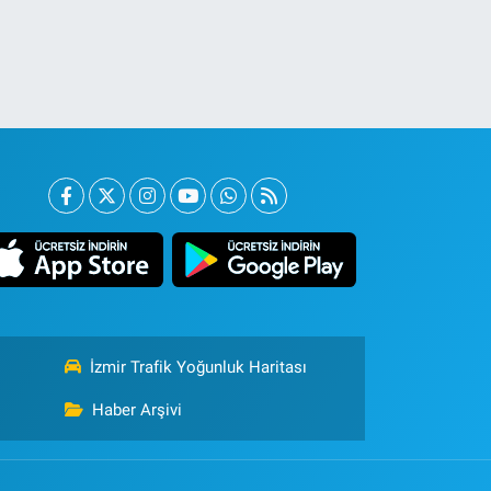
İzmir Trafik Yoğunluk Haritası
Haber Arşivi