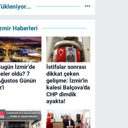
ükleniyor...
zmir Haberleri
ugün İzmir’de
İstifalar sonrası
eler oldu? 7
dikkat çeken
Ağustos Günün
gelişme: İzmir'in
z'i
kalesi Balçova'da
CHP dimdik
ayakta!