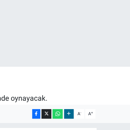
32
inde oynayacak.
-
+
A
A