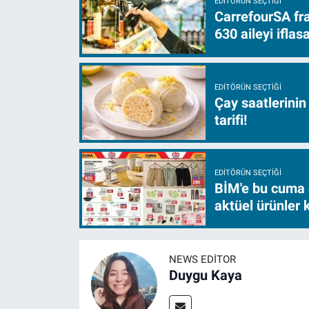
EDITÖRÜN SEÇTIĞI
CarrefourSA fra
630 aileyi ifla
EDITÖRÜN SEÇTIĞI
Çay saatlerinin
tarifi!
EDITÖRÜN SEÇTIĞI
BİM'e bu cuma 
aktüel ürünler
NEWS EDITOR
Duygu Kaya