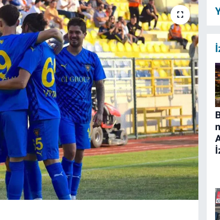
Y
İ
B
n
İ