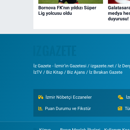
Bornova FK'nın yıldızı Süper
Galatasara
Lig yolcusu oldu
medya hes
duyurusu!
İz Gazete - İzmir'in Gazetesi / izgazete.net / İz Derg
İzTV / Biz Kitap / Biz Ajans / İz Bırakan Gazete
İzmir Nöbetçi Eczaneler
İ
Puan Durumu ve Fikstür
Tü