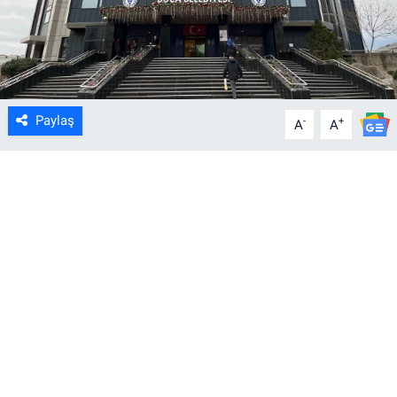
Paylaş
-
+
A
A