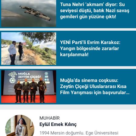
Tuna Nehri ‘akmam’ diyor: Su
seviyesi düştü, batık Nazi savaş
gemileri gün yüzüne çıktı!
YENİ Parti’li Evrim Karakoz:
Yangın bölgesinde zararlar
karşılanmalı!
Muğla’da sinema coşkusu:
Zeytin Çiçeği Uluslararası Kısa
Film Yarışması için başvurular
başladı
MUHABIR
Eylül Emek Kılınç
1994 Mersin doğumlu. Ege Üniversitesi