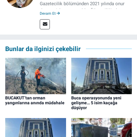
Gazetecilik bölümünden 2021 yılında onur
derecesiyle mezun oldu. Öğrenciliğinde
Devam Et
çeşitli mecralarda edindiği yarı-profesyonel
deneyimin dışında kapatılana kadar Artı TV
ve TELE1 TV Ankara bürolarında editör ve
kameraman olarak çalıştı. Meslek hayatını İz
Gazete'de sürdürüyor.
Bunlar da ilginizi çekebilir
BUCAKUT’tan orman
Buca operasyonunda yeni
yangınlarına anında müdahale
gelişme… 5 isim kaçağa
düşüyor