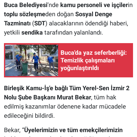
Buca Belediyesi
’nde
kamu personeli ve işçiler
in
toplu sözleşme
den doğan
Sosyal Denge
Tazminatı
(
SDT
) alacaklarının ödendiği haberi,
yetkili
sendika
tarafından yalanlandı.
Buca'da yaz seferberliği:
Temizlik çalışmaları
yoğunlaştırıldı
Birleşik Kamu-İş'e bağlı Tüm Yerel-Sen İzmir 2
Nolu Şube Başkanı Murat Bekar
, tüm hak
edilmiş kazanımlar ödenene kadar mücadele
edileceğini bildirdi.
Bekar, “
Üyelerimizin ve tüm emekçilerimizin