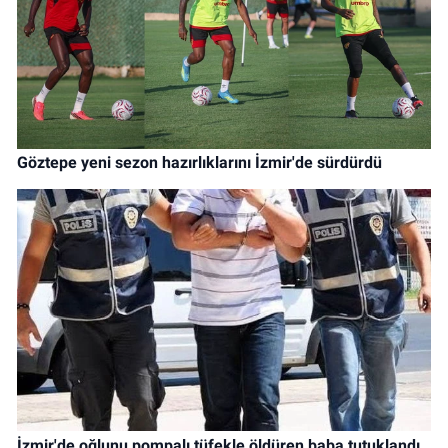
Göztepe yeni sezon hazırlıklarını İzmir'de sürdürdü
İzmir'de oğlunu pompalı tüfekle öldüren baba tutuklandı