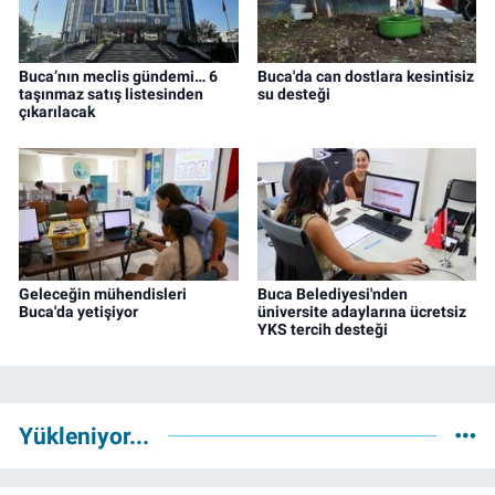
Buca’nın meclis gündemi… 6
Buca'da can dostlara kesintisiz
taşınmaz satış listesinden
su desteği
çıkarılacak
Geleceğin mühendisleri
Buca Belediyesi'nden
Buca'da yetişiyor
üniversite adaylarına ücretsiz
YKS tercih desteği
Yükleniyor...