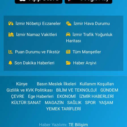
İzmir Nöbetçi Eczaneler
İzmir Hava Durumu
İzmir Namaz Vakitleri
İzmir Trafik Yoğunluk
Haritası
Puan Durumu ve Fikstür
Tüm Manşetler
Son Dakika Haberleri
Haber Arşivi
Künye
Basın Meslek İlkeleri
Kullanım Koşulları
Gizlilik ve KVK Politikası
BİLİM VE TEKNOLOJİ
GÜNDEM
ÇEVRE
Ege Haberleri
EKONOMİ
İZMİR HABERLERİ
KÜLTÜR SANAT
MAGAZİN
SAĞLIK
SPOR
YAŞAM
YEMEK TARİFLERİ
Haber Yazılımı:
TE Bilişim