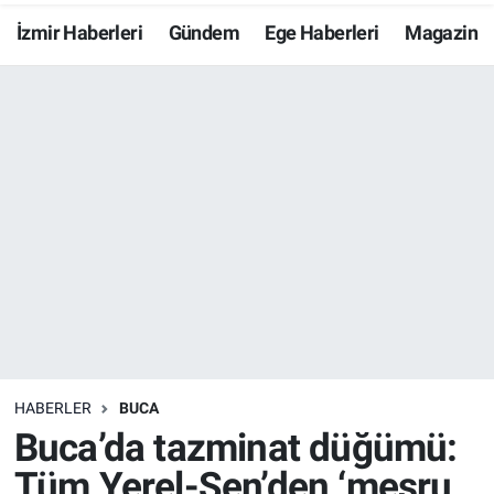
İzmir Haberleri
Gündem
Ege Haberleri
Magazin
Resmi İlanlar
Resmi Reklam
YAŞAM
HABERLER
BUCA
Buca’da tazminat düğümü:
Tüm Yerel-Sen’den ‘meşru