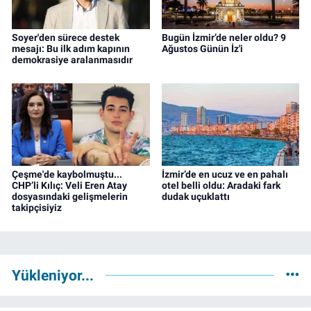
Soyer'den sürece destek
Bugün İzmir’de neler oldu? 9
mesajı: Bu ilk adım kapının
Ağustos Günün İz'i
demokrasiye aralanmasıdır
Çeşme'de kaybolmuştu...
İzmir’de en ucuz ve en pahalı
CHP’li Kılıç: Veli Eren Atay
otel belli oldu: Aradaki fark
dosyasındaki gelişmelerin
dudak uçuklattı
takipçisiyiz
Yükleniyor...