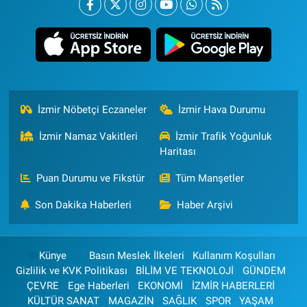
İzmir Nöbetçi Eczaneler
İzmir Hava Durumu
İzmir Namaz Vakitleri
İzmir Trafik Yoğunluk
Haritası
Puan Durumu ve Fikstür
Tüm Manşetler
Son Dakika Haberleri
Haber Arşivi
Künye
Basın Meslek İlkeleri
Kullanım Koşulları
Gizlilik ve KVK Politikası
BİLİM VE TEKNOLOJİ
GÜNDEM
ÇEVRE
Ege Haberleri
EKONOMİ
İZMİR HABERLERİ
KÜLTÜR SANAT
MAGAZİN
SAĞLIK
SPOR
YAŞAM