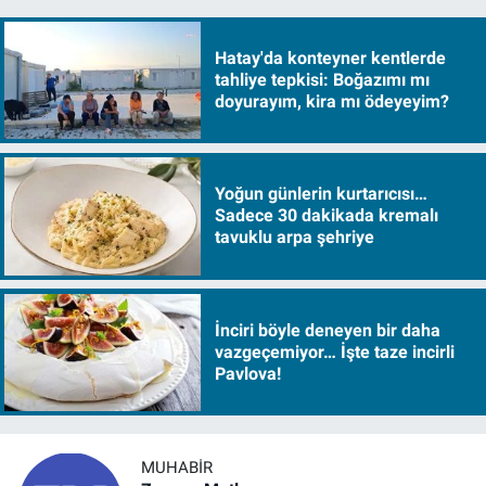
Hatay'da konteyner kentlerde
tahliye tepkisi: Boğazımı mı
doyurayım, kira mı ödeyeyim?
Yoğun günlerin kurtarıcısı…
Sadece 30 dakikada kremalı
tavuklu arpa şehriye
İnciri böyle deneyen bir daha
vazgeçemiyor… İşte taze incirli
Pavlova!
MUHABIR