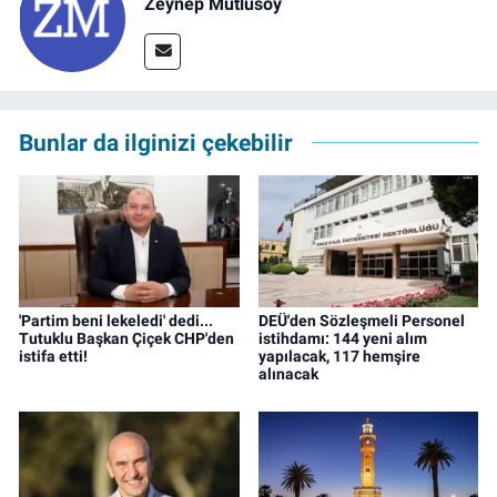
Zeynep Mutlusoy
Bunlar da ilginizi çekebilir
'Partim beni lekeledi' dedi...
DEÜ'den Sözleşmeli Personel
Tutuklu Başkan Çiçek CHP'den
istihdamı: 144 yeni alım
istifa etti!
yapılacak, 117 hemşire
alınacak