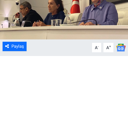
Paylaş
-
+
A
A