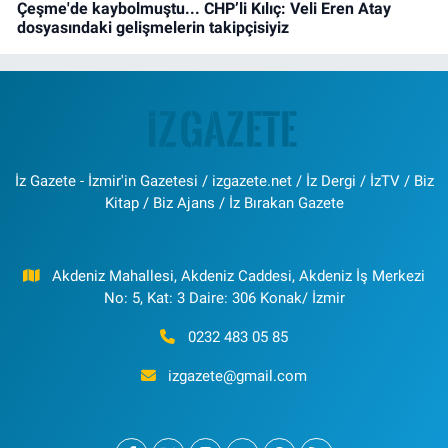
Çeşme'de kaybolmuştu... CHP’li Kılıç: Veli Eren Atay
dosyasındaki gelişmelerin takipçisiyiz
İz Gazete - İzmir'in Gazetesi / izgazete.net / İz Dergi / İzTV / Biz
Kitap / Biz Ajans / İz Bırakan Gazete
Akdeniz Mahallesi, Akdeniz Caddesi, Akdeniz İş Merkezi
No: 5, Kat: 3 Daire: 306 Konak/ İzmir
0232 483 05 85
izgazete@gmail.com