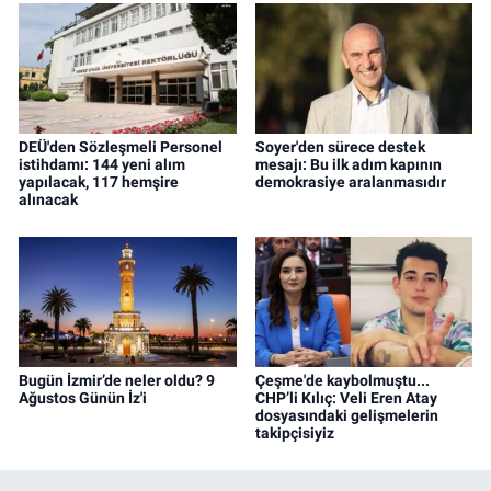
DEÜ'den Sözleşmeli Personel
Soyer'den sürece destek
istihdamı: 144 yeni alım
mesajı: Bu ilk adım kapının
yapılacak, 117 hemşire
demokrasiye aralanmasıdır
alınacak
Bugün İzmir’de neler oldu? 9
Çeşme'de kaybolmuştu...
Ağustos Günün İz'i
CHP’li Kılıç: Veli Eren Atay
dosyasındaki gelişmelerin
takipçisiyiz