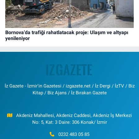
Bornova’da trafiği rahatlatacak proje: Ulaşım ve altyapı
yenileniyor
İz Gazete - İzmir'in Gazetesi / izgazete.net / İz Dergi / İzTV / Biz
Kitap / Biz Ajans / İz Bırakan Gazete
Akdeniz Mahallesi, Akdeniz Caddesi, Akdeniz İş Merkezi
No: 5, Kat: 3 Daire: 306 Konak/ İzmir
0232 483 05 85