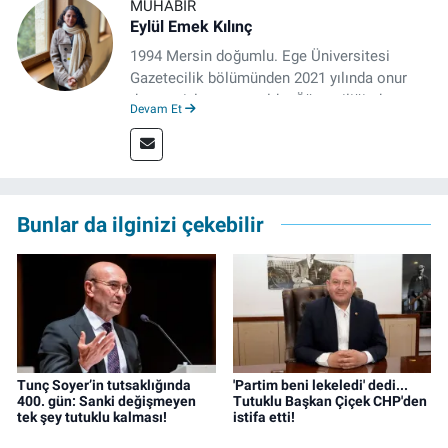
MUHABIR
Eylül Emek Kılınç
1994 Mersin doğumlu. Ege Üniversitesi
Gazetecilik bölümünden 2021 yılında onur
derecesiyle mezun oldu. Öğrenciliğinde
Devam Et
çeşitli mecralarda edindiği yarı-profesyonel
deneyimin dışında kapatılana kadar Artı TV
ve TELE1 TV Ankara bürolarında editör ve
kameraman olarak çalıştı. Meslek hayatını İz
Gazete'de sürdürüyor.
Bunlar da ilginizi çekebilir
Tunç Soyer’in tutsaklığında
'Partim beni lekeledi' dedi...
400. gün: Sanki değişmeyen
Tutuklu Başkan Çiçek CHP'den
tek şey tutuklu kalması!
istifa etti!