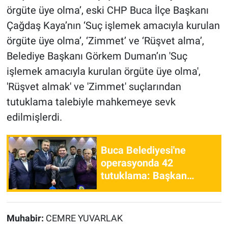
örgüte üye olma’, eski CHP Buca İlçe Başkanı
Çağdaş Kaya’nın ‘Suç işlemek amacıyla kurulan
örgüte üye olma’, ‘Zimmet’ ve ‘Rüşvet alma’,
Belediye Başkanı Görkem Duman’ın 'Suç
işlemek amacıyla kurulan örgüte üye olma',
'Rüşvet almak' ve 'Zimmet' suçlarından
tutuklama talebiyle mahkemeye sevk
edilmişlerdi.
Buca Belediyesi'ne
operasyonda 42
tutuklama: Başkan
Duman ve bürokratlar
hakkındaki suçlamalar
neler?
Muhabir:
CEMRE YUVARLAK