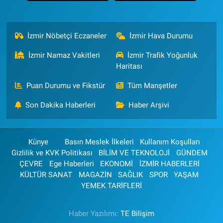
İzmir Nöbetçi Eczaneler
İzmir Hava Durumu
İzmir Namaz Vakitleri
İzmir Trafik Yoğunluk
Haritası
Puan Durumu ve Fikstür
Tüm Manşetler
Son Dakika Haberleri
Haber Arşivi
Künye
Basın Meslek İlkeleri
Kullanım Koşulları
Gizlilik ve KVK Politikası
BİLİM VE TEKNOLOJİ
GÜNDEM
ÇEVRE
Ege Haberleri
EKONOMİ
İZMİR HABERLERİ
KÜLTÜR SANAT
MAGAZİN
SAĞLIK
SPOR
YAŞAM
YEMEK TARİFLERİ
Haber Yazılımı:
TE Bilişim