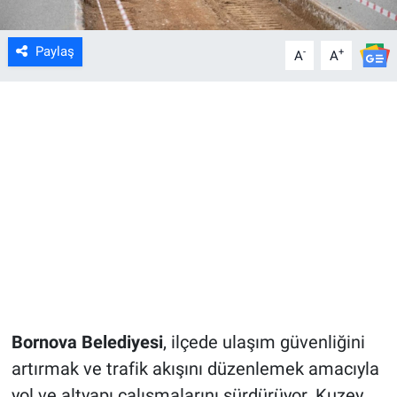
Paylaş
-
+
A
A
Bornova Belediyesi
, ilçede ulaşım güvenliğini
artırmak ve trafik akışını düzenlemek amacıyla
yol ve altyapı çalışmalarını sürdürüyor. Kuzey