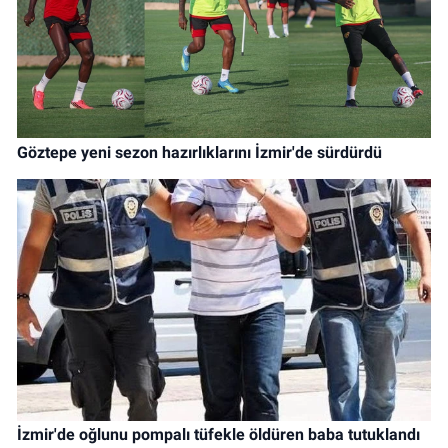
Göztepe yeni sezon hazırlıklarını İzmir'de sürdürdü
İzmir'de oğlunu pompalı tüfekle öldüren baba tutuklandı