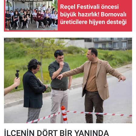
Reçel Festivali öncesi
büyük hazırlık! Bornovalı
üreticilere hijyen desteği
İLÇENİN DÖRT BİR YANINDA