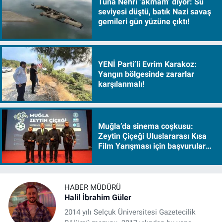
Tuna Nehri ‘akmam’ diyor: Su
seviyesi düştü, batık Nazi savaş
gemileri gün yüzüne çıktı!
YENİ Parti’li Evrim Karakoz:
Yangın bölgesinde zararlar
karşılanmalı!
Muğla’da sinema coşkusu:
Zeytin Çiçeği Uluslararası Kısa
Film Yarışması için başvurular
başladı
HABER MÜDÜRÜ
Halil İbrahim Güler
2014 yılı Selçuk Üniversitesi Gazetecilik