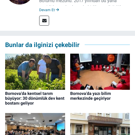
Bölümü mezunu. 2017 yılından bu yana
çeşitli kurumlarda muhabirlik ve editörlük
Devam Et
yaptı. Çalışma hayatına izgazete.net’te haber
müdürü olarak devam ediyor.
Bunlar da ilginizi çekebilir
Bornova'da kentsel tarım
Bornova’da yazı bilim
büyüyor: 30 dönümlük dev kent
merkezinde geçiriyor
bostanı geliyor