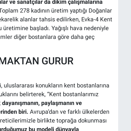
ar ve sanatçılar da dikim çalışmalarına
Toplam 278 kadının üretim yaptığı Doğanlar
arelik alanlar tahsis edilirken, Evka-4 Kent
 üretimine başladı. Yağışlı hava nedeniyle
imler diğer bostanlara göre daha geç
ŞMAKTAN GURUR
 uluslararası konukların kent bostanlarına
larını belirterek, “Kent bostanlarımız
;
dayanışmanın, paylaşmanın ve
rinden biri.
Avrupa’dan ve farklı ülkelerden
eticilerimizle birlikte toprağa dokunması
urduğumuz bu modeli dünyayla