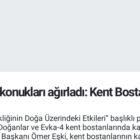
EURO
55,2510
%0.
konukları ağırladı: Kent Bost
ikliğinin Doğa Üzerindeki Etkileri” başlıkl
oğanlar ve Evka-4 kent bostanlarında kadın
 Başkanı Ömer Eşki, kent bostanlarının ka