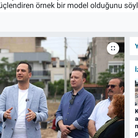
üçlendiren örnek bir model olduğunu söyl
Y
İ
a
m
p