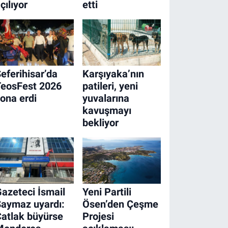
çılıyor
etti
eferihisar’da
Karşıyaka’nın
TeosFest 2026
patileri, yeni
ona erdi
yuvalarına
kavuşmayı
bekliyor
azeteci İsmail
Yeni Partili
aymaz uyardı:
Ösen’den Çeşme
atlak büyürse
Projesi