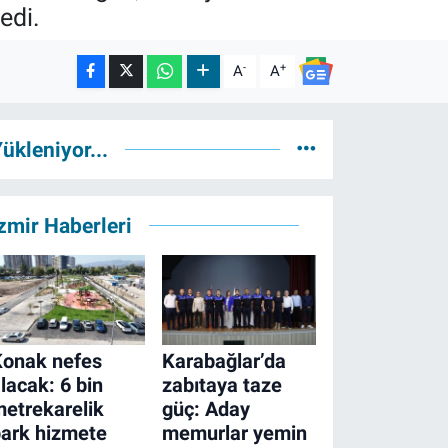
edi.
-
+
A
A
ükleniyor...
zmir Haberleri
Konak nefes
Karabağlar’da
lacak: 6 bin
zabıtaya taze
etrekarelik
güç: Aday
ark hizmete
memurlar yemin