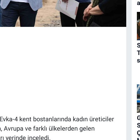
a
S
s
G
Evka-4 kent bostanlarında kadın üreticiler
S
n, Avrupa ve farklı ülkelerden gelen
Ç
ı yerinde inceledi.