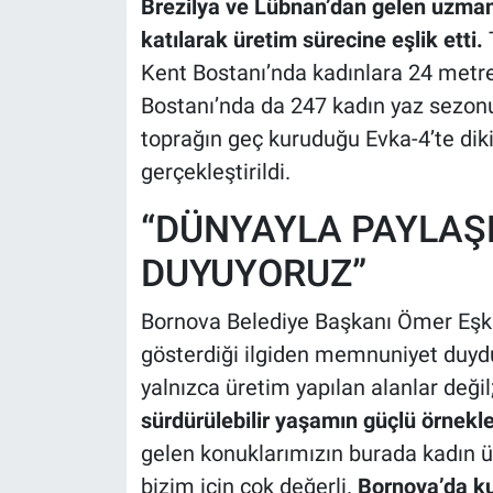
Brezilya ve Lübnan’dan gelen uzmanl
katılarak üretim sürecine eşlik etti.
Kent Bostanı’nda kadınlara 24 metrek
Bostanı’nda da 247 kadın yaz sezonu
toprağın geç kuruduğu Evka-4’te dik
gerçekleştirildi.
“DÜNYAYLA PAYLA
DUYUYORUZ”
Bornova Belediye Başkanı Ömer Eşki,
gösterdiği ilgiden memnuniyet duyduk
yalnızca üretim yapılan alanlar değil
sürdürülebilir yaşamın güçlü örnekle
gelen konuklarımızın burada kadın ür
bizim için çok değerli.
Bornova’da k