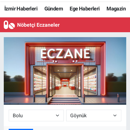
İzmir Haberleri
Gündem
Ege Haberleri
Magazin
Resmi İlanlar
Nöbetçi Eczaneler
Resmi Reklam
YAŞAM