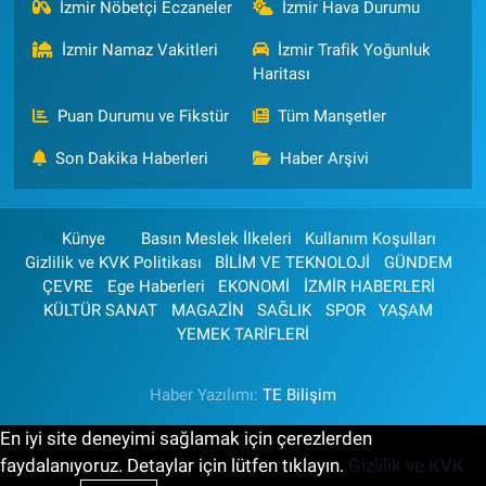
İzmir Nöbetçi Eczaneler
İzmir Hava Durumu
İzmir Namaz Vakitleri
İzmir Trafik Yoğunluk
Haritası
Puan Durumu ve Fikstür
Tüm Manşetler
Son Dakika Haberleri
Haber Arşivi
Künye
Basın Meslek İlkeleri
Kullanım Koşulları
Gizlilik ve KVK Politikası
BİLİM VE TEKNOLOJİ
GÜNDEM
ÇEVRE
Ege Haberleri
EKONOMİ
İZMİR HABERLERİ
KÜLTÜR SANAT
MAGAZİN
SAĞLIK
SPOR
YAŞAM
YEMEK TARİFLERİ
Haber Yazılımı:
TE Bilişim
En iyi site deneyimi sağlamak için çerezlerden
faydalanıyoruz. Detaylar için lütfen tıklayın.
Gizlilik ve KVK