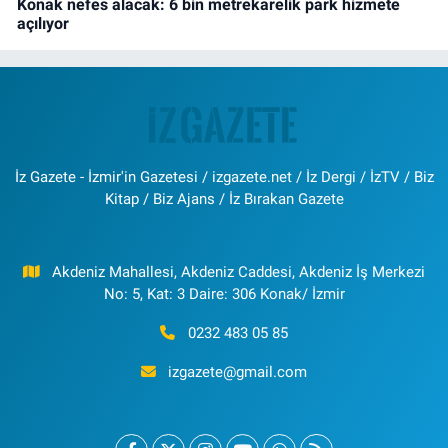
Konak nefes alacak: 6 bin metrekarelik park hizmete
açılıyor
İz Gazete - İzmir'in Gazetesi / izgazete.net / İz Dergi / İzTV / Biz
Kitap / Biz Ajans / İz Bırakan Gazete
Akdeniz Mahallesi, Akdeniz Caddesi, Akdeniz İş Merkezi
No: 5, Kat: 3 Daire: 306 Konak/ İzmir
0232 483 05 85
izgazete@gmail.com