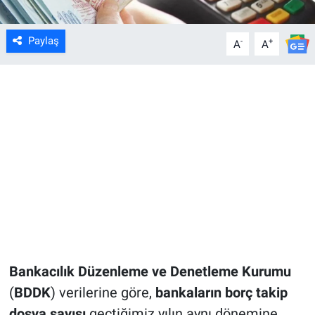
Paylaş
-
+
A
A
Bankacılık Düzenleme ve Denetleme Kurumu
(
BDDK
) verilerine göre,
bankaların borç takip
dosya sayısı
geçtiğimiz yılın aynı dönemine