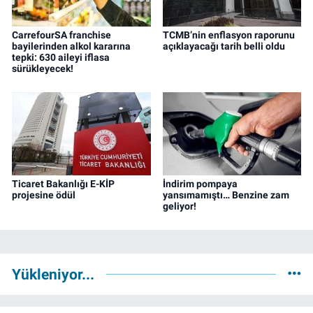
CarrefourSA franchise
TCMB’nin enflasyon raporunu
bayilerinden alkol kararına
açıklayacağı tarih belli oldu
tepki: 630 aileyi iflasa
sürükleyecek!
Ticaret Bakanlığı E-KİP
İndirim pompaya
projesine ödül
yansımamıştı… Benzine zam
geliyor!
Yükleniyor...