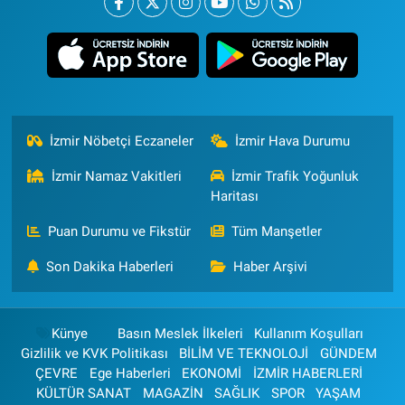
İzmir Nöbetçi Eczaneler
İzmir Hava Durumu
İzmir Namaz Vakitleri
İzmir Trafik Yoğunluk
Haritası
Puan Durumu ve Fikstür
Tüm Manşetler
Son Dakika Haberleri
Haber Arşivi
Künye
Basın Meslek İlkeleri
Kullanım Koşulları
Gizlilik ve KVK Politikası
BİLİM VE TEKNOLOJİ
GÜNDEM
ÇEVRE
Ege Haberleri
EKONOMİ
İZMİR HABERLERİ
KÜLTÜR SANAT
MAGAZİN
SAĞLIK
SPOR
YAŞAM