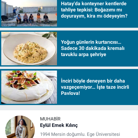
Hatay'da konteyner kentlerde
tahliye tepkisi: Boğazımı mı
doyurayım, kira mı ödeyeyim?
Yoğun günlerin kurtarıcısı…
Sadece 30 dakikada kremalı
tavuklu arpa şehriye
İnciri böyle deneyen bir daha
vazgeçemiyor… İşte taze incirli
Pavlova!
MUHABIR
Eylül Emek Kılınç
1994 Mersin doğumlu. Ege Üniversitesi