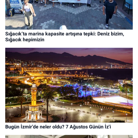
Sığacık’ta marina kapasite artışına tepki: Deniz bizim,
Sığacık hepimizin
Bugün İzmir’de neler oldu? 7 Ağustos Günün İz'i