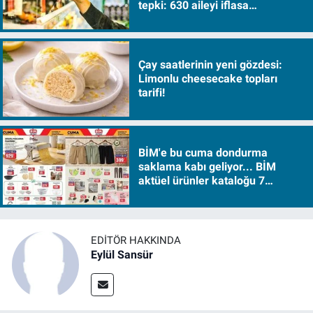
tepki: 630 aileyi iflasa
sürükleyecek!
Çay saatlerinin yeni gözdesi:
Limonlu cheesecake topları
tarifi!
BİM'e bu cuma dondurma
saklama kabı geliyor... BİM
aktüel ürünler kataloğu 7
Ağustos Cuma 2026
EDITÖR HAKKINDA
Eylül Sansür