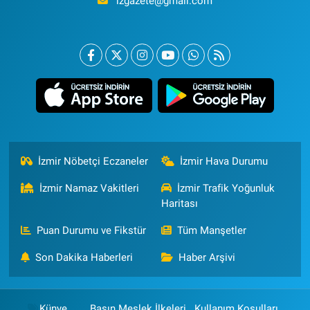
izgazete@gmail.com
İzmir Nöbetçi Eczaneler
İzmir Hava Durumu
İzmir Namaz Vakitleri
İzmir Trafik Yoğunluk
Haritası
Puan Durumu ve Fikstür
Tüm Manşetler
Son Dakika Haberleri
Haber Arşivi
Künye
Basın Meslek İlkeleri
Kullanım Koşulları