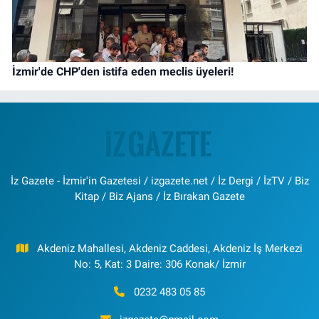
İzmir'de CHP'den istifa eden meclis üyeleri!
İz Gazete - İzmir'in Gazetesi / izgazete.net / İz Dergi / İzTV / Biz
Kitap / Biz Ajans / İz Bırakan Gazete
Akdeniz Mahallesi, Akdeniz Caddesi, Akdeniz İş Merkezi
No: 5, Kat: 3 Daire: 306 Konak/ İzmir
0232 483 05 85