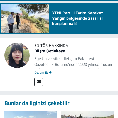
YENİ Parti’li Evrim Karakoz:
Yangın bölgesinde zararlar
karşılanmalı!
EDITÖR HAKKINDA
Büşra Çetinkaya
Ege Üniversitesi İletişim Fakültesi
Gazetecilik Bölümü’nden 2023 yılında mezun
oldu. Gazeteciliğe üniversite yıllarında çeşitli
Devam Et
gazetelerde yaptığı stajlarla adım attı.
Meslek hayatına 2023'te İzmir'de başlayan
gazeteci, halen izgazete.net’te editör olarak
çalışmalarını sürdürüyor.
Bunlar da ilginizi çekebilir