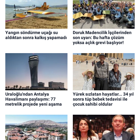
Yangın söndürme uçağı su
Doruk Madencilik İşçilerinden
aldıktan sonra kalkış yapamadı
son uyarı: Bu hafta çözüm
yoksa açlık grevi başlıyor!
Uraloğlu'ndan Antalya
Yürek sızlatan hayatlar... 34 yıl
Havalimanı paylaşımı: 77
sonra tüp bebek tedavisi ile
metrelik projede yeni aşama
çocuk sahibi oldular