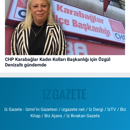
CHP Karabağlar Kadın Kolları Başkanlığı için Özgül
Denizaltı gündemde
İz Gazete - İzmir'in Gazetesi / izgazete.net / İz Dergi / İzTV / Biz
Kitap / Biz Ajans / İz Bırakan Gazete