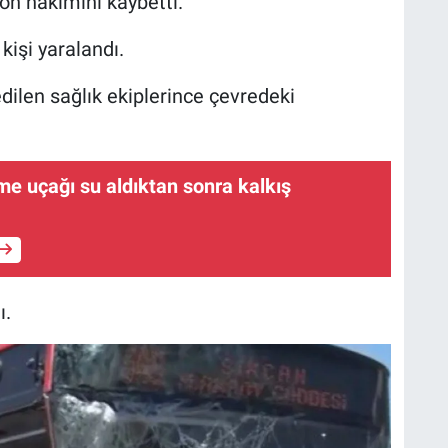
n hakimini kaybetti.
kişi yaralandı.
dilen sağlık ekiplerince çevredeki
e uçağı su aldıktan sonra kalkış
ı.