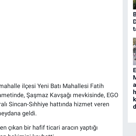
B
D
t
a
ahalle ilçesi Yeni Batı Mahallesi Fatih
h
kametinde, Şaşmaz Kavşağı mevkisinde, EGO
k
lı Sincan-Sıhhiye hattında hizmet veren
d
meydana geldi.
 çıkan bir hafif ticari aracın yaptığı