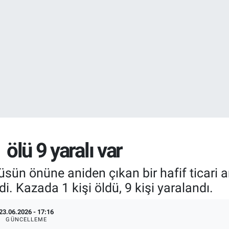
EURO
55,1652
%0.
STERLİN
64,4046
%0.
 ölü 9 yaralı var
üsün önüne aniden çıkan bir hafif ticari 
 Kazada 1 kişi öldü, 9 kişi yaralandı.
23.06.2026 - 17:16
GÜNCELLEME