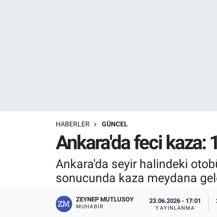
Resmi İlanlar
Resmi Reklam
YAŞAM
HABERLER
GÜNCEL
Ankara'da feci kaza: 1
Ankara'da seyir halindeki otob
sonucunda kaza meydana geldi.
ZEYNEP MUTLUSOY
23.06.2026 - 17:01
MUHABIR
YAYINLANMA