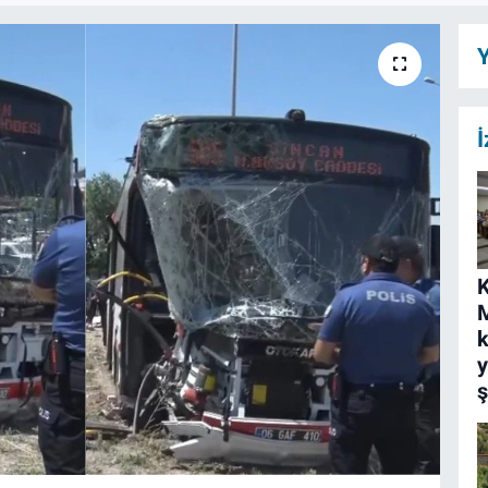
Y
İ
K
M
k
ş