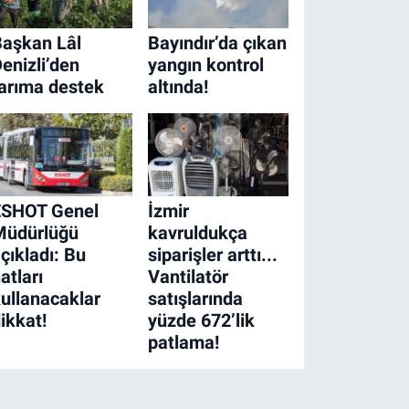
aşkan Lâl
Bayındır’da çıkan
enizli’den
yangın kontrol
arıma destek
altında!
ESHOT Genel
İzmir
Müdürlüğü
kavruldukça
çıkladı: Bu
siparişler arttı...
atları
Vantilatör
ullanacaklar
satışlarında
ikkat!
yüzde 672’lik
patlama!