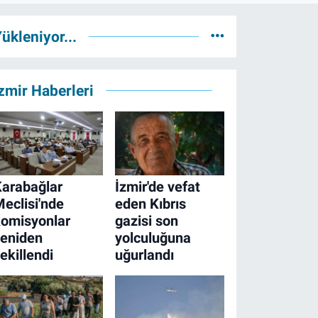
ükleniyor...
zmir Haberleri
arabağlar
İzmir'de vefat
eclisi'nde
eden Kıbrıs
omisyonlar
gazisi son
yeniden
yolculuğuna
ekillendi
uğurlandı