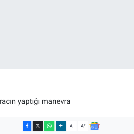
27
35
aracın yaptığı manevra
-
+
A
A