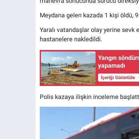
manevra sonucunda sürücü direksiyo
Meydana gelen kazada 1 kişi öldü, 9 
Yaralı vatandaşlar olay yerine sevk e
hastanelere nakledildi.
Yangın söndürm
yapamadı
İçeriği Görüntüle
Polis kazaya ilişkin inceleme başlatt