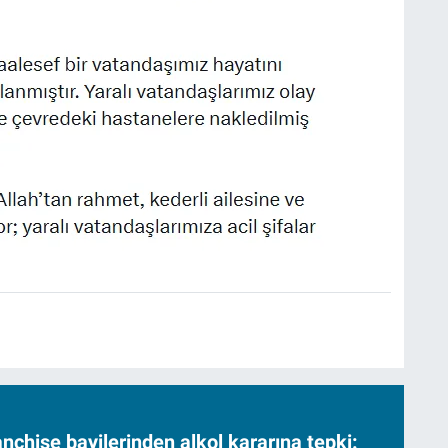
nchise bayilerinden alkol kararına tepki: