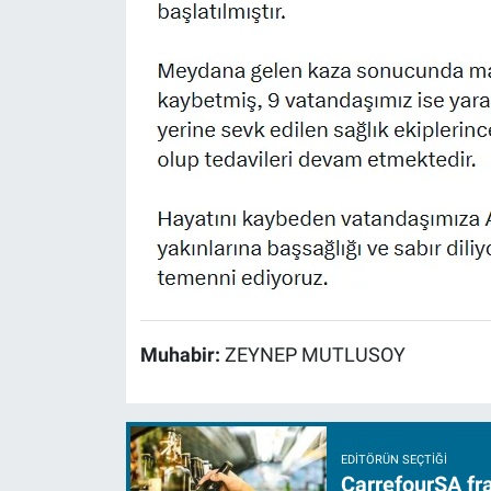
Muhabir:
ZEYNEP MUTLUSOY
EDITÖRÜN SEÇTIĞI
CarrefourSA fra