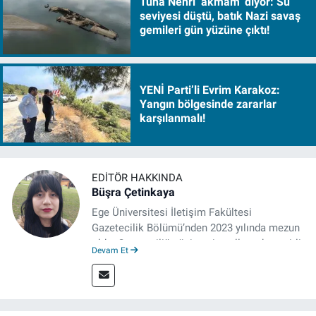
Tuna Nehri ‘akmam’ diyor: Su
seviyesi düştü, batık Nazi savaş
gemileri gün yüzüne çıktı!
YENİ Parti’li Evrim Karakoz:
Yangın bölgesinde zararlar
karşılanmalı!
EDITÖR HAKKINDA
Büşra Çetinkaya
Ege Üniversitesi İletişim Fakültesi
Gazetecilik Bölümü’nden 2023 yılında mezun
oldu. Gazeteciliğe üniversite yıllarında çeşitli
Devam Et
gazetelerde yaptığı stajlarla adım attı.
Meslek hayatına 2023'te İzmir'de başlayan
gazeteci, halen izgazete.net’te editör olarak
çalışmalarını sürdürüyor.