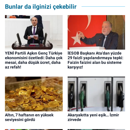
Bunlar da ilginizi çekebilir
YENİ Partili Aşkın Genç Türkiye
İESOB Başkanı Ata'dan yüzde
ekonomisini özetledi: Daha çok
29 faizli yapılandırmaya tepki:
mesai, daha düşük ücret, daha
Faizin faizini alan bu sisteme
az refah!
karşıyız!
Altın, 7 haftanın en yüksek
Akaryakıtta yeni eşik… İzmir
seviyesini gördü
zirvede