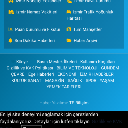
İzmir Nöbetçi Eczaneler
İzmir Hava Durumu
İzmir Namaz Vakitleri
İzmir Trafik Yoğunluk
Haritası
Puan Durumu ve Fikstür
Tüm Manşetler
Son Dakika Haberleri
Haber Arşivi
Künye
Basın Meslek İlkeleri
Kullanım Koşulları
Gizlilik ve KVK Politikası
BİLİM VE TEKNOLOJİ
GÜNDEM
ÇEVRE
Ege Haberleri
EKONOMİ
İZMİR HABERLERİ
KÜLTÜR SANAT
MAGAZİN
SAĞLIK
SPOR
YAŞAM
YEMEK TARİFLERİ
Haber Yazılımı:
TE Bilişim
En iyi site deneyimi sağlamak için çerezlerden
faydalanıyoruz. Detaylar için lütfen tıklayın.
Gizlilik ve KVK