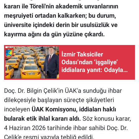
kararı ile Töreli'nin akademik unvanlarının
meşruiyeti ortadan kalkarken; bu durum,
üniversite içindeki derin bir usulsüzlük ve
kayırma ağını da gün yüzüne çıkardı.
İzmir Taksiciler
Odası’ndan ‘işgaliye’
iddialara yanıt: Odayla
ilgisi yok
Doç. Dr. Bilgin Çelik’in ÜAK'a sunduğu ihbar
dilekçesiyle başlayan süreçte şikâyetleri
inceleyen
ÜAK Komisyonu, iddiaları haklı
bularak etik ihlal kararı aldı.
Söz konusu karar,
4 Haziran 2026 tarihinde ihbar sahibi Doç. Dr.
Çelik'e resmi yazıyla tebliğ edildi.