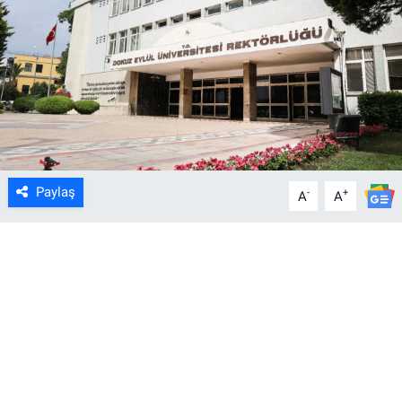
Paylaş
-
+
A
A