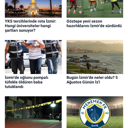
YKS tercihlerinde rota İzmir:
Göztepe yeni sezon
Hangi üniversiteler hangi
hazırlıklarını İzmir'de sürdürdü
şartları sunuyor?
İzmir'de oğlunu pompalı
Bugün İzmir’de neler oldu? 5
tüfekle öldüren baba
Ağustos Günün İz'i
tutuklandı