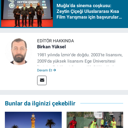
Muğla’da sinema coşkusu:
Zeytin Çiçeği Uluslararası Kısa
Film Yarışması için başvurular
başladı
EDITÖR HAKKINDA
Birkan Yüksel
1981 yılında İzmir'de doğdu. 2003'te lisansını,
2009'da yüksek lisansını Ege Üniversitesi
İletişim Fakültesi Gazetecilik Bölümü'nde
Devam Et
tamamladı. 2011 yılında yüksek lisans
tezinden hareketle yazdığı "İdeoloji ve
Gündelik Hayatta Milliyetçilik" adlı kitabı,
Genesis Yayınevi tarafından basıldı. 2022
yılından bu yana İz Gazete'de sayfa yapımcısı
Bunlar da ilginizi çekebilir
ve editör olarak görev yapmaktadır.