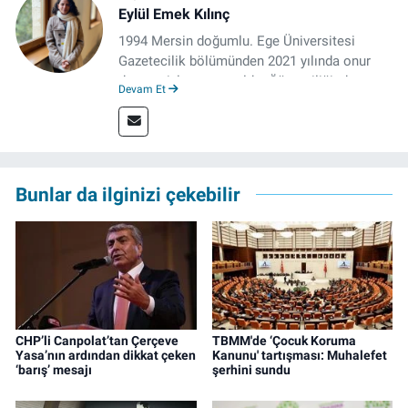
Eylül Emek Kılınç
1994 Mersin doğumlu. Ege Üniversitesi
Gazetecilik bölümünden 2021 yılında onur
derecesiyle mezun oldu. Öğrenciliğinde
Devam Et
çeşitli mecralarda edindiği yarı-profesyonel
deneyimin dışında kapatılana kadar Artı TV
ve TELE1 TV Ankara bürolarında editör ve
kameraman olarak çalıştı. Meslek hayatını İz
Gazete'de sürdürüyor.
Bunlar da ilginizi çekebilir
CHP’li Canpolat’tan Çerçeve
TBMM'de ‘Çocuk Koruma
Yasa’nın ardından dikkat çeken
Kanunu' tartışması: Muhalefet
‘barış’ mesajı
şerhini sundu