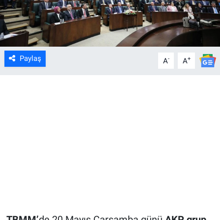
Paylaş
-
+
A
A
TBMM’
de 20 Mayıs Çarşamba günü
AKP grup