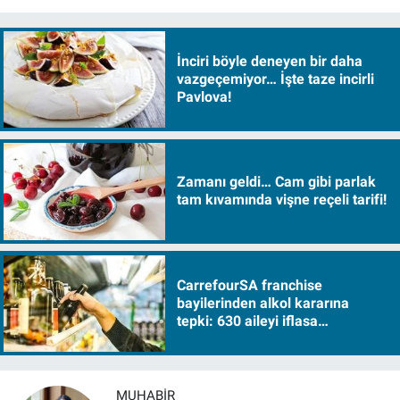
İnciri böyle deneyen bir daha
vazgeçemiyor… İşte taze incirli
Pavlova!
Zamanı geldi… Cam gibi parlak
tam kıvamında vişne reçeli tarifi!
CarrefourSA franchise
bayilerinden alkol kararına
tepki: 630 aileyi iflasa
sürükleyecek!
MUHABIR