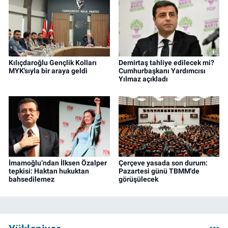
Kılıçdaroğlu Gençlik Kolları
Demirtaş tahliye edilecek mi?
MYK'sıyla bir araya geldi
Cumhurbaşkanı Yardımcısı
Yılmaz açıkladı
İmamoğlu’ndan İlksen Özalper
Çerçeve yasada son durum:
tepkisi: Haktan hukuktan
Pazartesi günü TBMM'de
bahsedilemez
görüşülecek