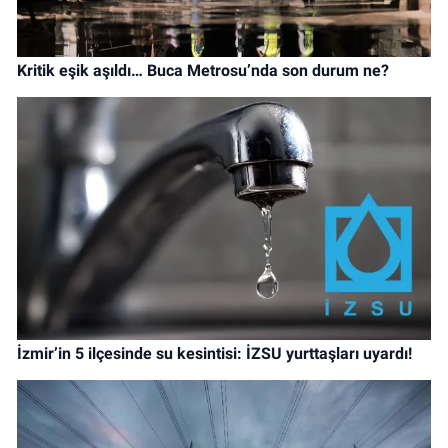
Kritik eşik aşıldı… Buca Metrosu’nda son durum ne?
İzmir’in 5 ilçesinde su kesintisi: İZSU yurttaşları uyardı!