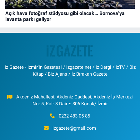
Açık hava fotoğraf stüdyosu gibi olacak… Bornova’ya
lavanta parkı geliyor
İz Gazete - İzmir'in Gazetesi / izgazete.net / İz Dergi / İzTV / Biz
Kitap / Biz Ajans / İz Bırakan Gazete
Akdeniz Mahallesi, Akdeniz Caddesi, Akdeniz İş Merkezi
No: 5, Kat: 3 Daire: 306 Konak/ İzmir
0232 483 05 85
izgazete@gmail.com