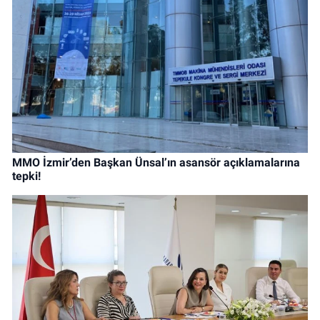
MMO İzmir’den Başkan Ünsal’ın asansör açıklamalarına
tepki!