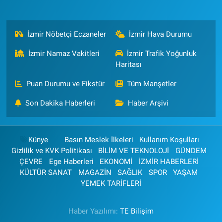
İzmir Nöbetçi Eczaneler
İzmir Hava Durumu
İzmir Namaz Vakitleri
İzmir Trafik Yoğunluk
Haritası
Puan Durumu ve Fikstür
Tüm Manşetler
Son Dakika Haberleri
Haber Arşivi
Künye
Basın Meslek İlkeleri
Kullanım Koşulları
Gizlilik ve KVK Politikası
BİLİM VE TEKNOLOJİ
GÜNDEM
ÇEVRE
Ege Haberleri
EKONOMİ
İZMİR HABERLERİ
KÜLTÜR SANAT
MAGAZİN
SAĞLIK
SPOR
YAŞAM
YEMEK TARİFLERİ
Haber Yazılımı:
TE Bilişim