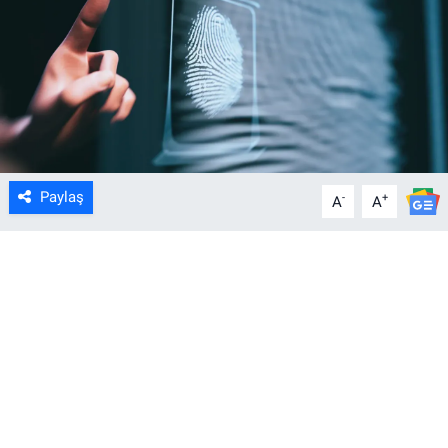
Paylaş
-
+
A
A