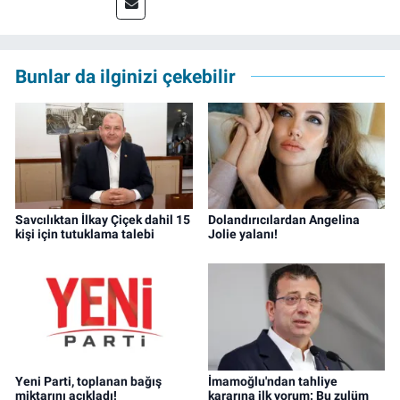
müdürü olarak devam ediyor.
Bunlar da ilginizi çekebilir
Savcılıktan İlkay Çiçek dahil 15
Dolandırıcılardan Angelina
kişi için tutuklama talebi
Jolie yalanı!
Yeni Parti, toplanan bağış
İmamoğlu'ndan tahliye
miktarını açıkladı!
kararına ilk yorum: Bu zulüm