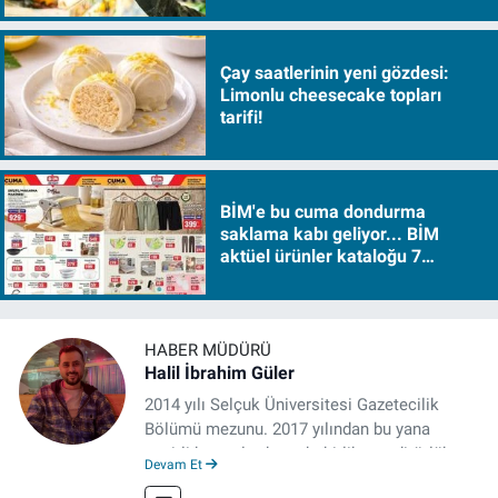
Çay saatlerinin yeni gözdesi:
Limonlu cheesecake topları
tarifi!
BİM'e bu cuma dondurma
saklama kabı geliyor... BİM
aktüel ürünler kataloğu 7
Ağustos Cuma 2026
HABER MÜDÜRÜ
Halil İbrahim Güler
2014 yılı Selçuk Üniversitesi Gazetecilik
Bölümü mezunu. 2017 yılından bu yana
çeşitli kurumlarda muhabirlik ve editörlük
Devam Et
yaptı. Çalışma hayatına izgazete.net’te haber