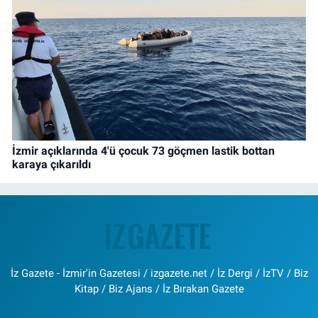
İzmir açıklarında 4'ü çocuk 73 göçmen lastik bottan
karaya çıkarıldı
İz Gazete - İzmir'in Gazetesi / izgazete.net / İz Dergi / İzTV / Biz
Kitap / Biz Ajans / İz Bırakan Gazete