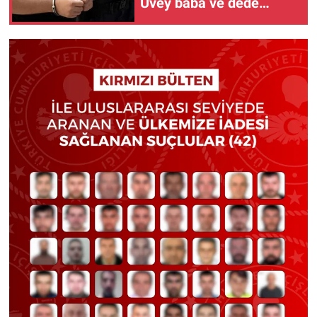
Üvey baba ve dede
suçunu itiraf etti!