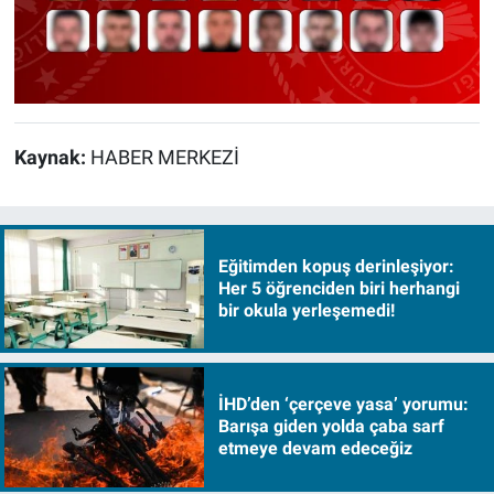
Kaynak:
HABER MERKEZİ
Eğitimden kopuş derinleşiyor:
Her 5 öğrenciden biri herhangi
bir okula yerleşemedi!
İHD’den ‘çerçeve yasa’ yorumu:
Barışa giden yolda çaba sarf
etmeye devam edeceğiz