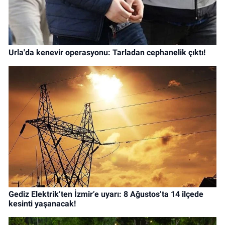
Urla'da kenevir operasyonu: Tarladan cephanelik çıktı!
Gediz Elektrik’ten İzmir’e uyarı: 8 Ağustos’ta 14 ilçede
kesinti yaşanacak!