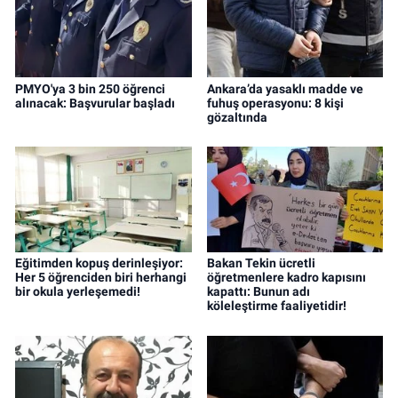
PMYO'ya 3 bin 250 öğrenci
Ankara’da yasaklı madde ve
alınacak: Başvurular başladı
fuhuş operasyonu: 8 kişi
gözaltında
Eğitimden kopuş derinleşiyor:
Bakan Tekin ücretli
Her 5 öğrenciden biri herhangi
öğretmenlere kadro kapısını
bir okula yerleşemedi!
kapattı: Bunun adı
köleleştirme faaliyetidir!