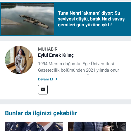
Tuna Nehri ‘akmam’ diyor: Su
seviyesi düştü, batık Nazi savaş
gemileri gün yüzüne çıktı!
MUHABIR
Eylül Emek Kılınç
1994 Mersin doğumlu. Ege Üniversitesi
Gazetecilik bölümünden 2021 yılında onur
derecesiyle mezun oldu. Öğrenciliğinde
Devam Et
çeşitli mecralarda edindiği yarı-profesyonel
deneyimin dışında kapatılana kadar Artı TV
ve TELE1 TV Ankara bürolarında editör ve
kameraman olarak çalıştı. Meslek hayatını İz
Gazete'de sürdürüyor.
Bunlar da ilginizi çekebilir