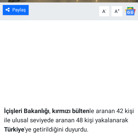
Paylaş
-
+
A
A
İçişleri Bakanlığı
,
kırmızı bülten
le aranan 42 kişi
ile ulusal seviyede aranan 48 kişi yakalanarak
Türkiye
'ye getirildiğini duyurdu.