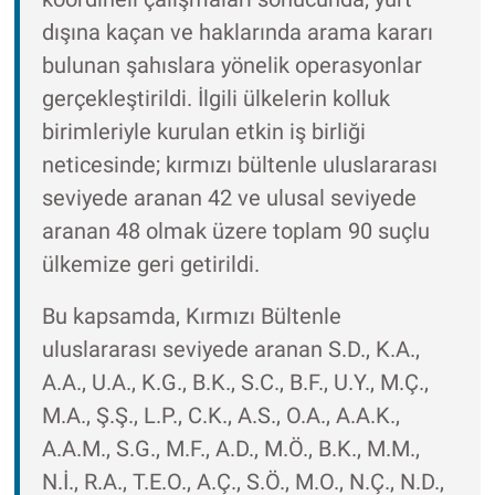
dışına kaçan ve haklarında arama kararı
bulunan şahıslara yönelik operasyonlar
gerçekleştirildi. İlgili ülkelerin kolluk
birimleriyle kurulan etkin iş birliği
neticesinde; kırmızı bültenle uluslararası
seviyede aranan 42 ve ulusal seviyede
aranan 48 olmak üzere toplam 90 suçlu
ülkemize geri getirildi.
Bu kapsamda, Kırmızı Bültenle
uluslararası seviyede aranan S.D., K.A.,
A.A., U.A., K.G., B.K., S.C., B.F., U.Y., M.Ç.,
M.A., Ş.Ş., L.P., C.K., A.S., O.A., A.A.K.,
A.A.M., S.G., M.F., A.D., M.Ö., B.K., M.M.,
N.İ., R.A., T.E.O., A.Ç., S.Ö., M.O., N.Ç., N.D.,