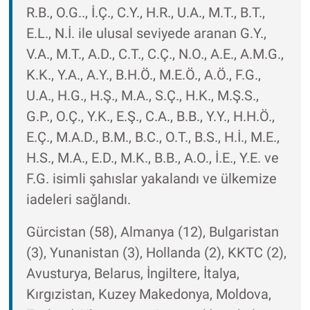
R.B., O.G.., İ.Ç., C.Y., H.R., U.A., M.T., B.T.,
E.L., N.İ. ile ulusal seviyede aranan G.Y.,
V.A., M.T., A.D., C.T., C.Ç., N.O., A.E., A.M.G.,
K.K., Y.A., A.Y., B.H.Ö., M.E.Ö., A.Ö., F.G.,
U.A., H.G., H.Ş., M.A., S.Ç., H.K., M.Ş.S.,
G.P., O.Ç., Y.K., E.Ş., C.A., B.B., Y.Y., H.H.Ö.,
E.Ç., M.A.D., B.M., B.C., O.T., B.S., H.İ., M.E.,
H.S., M.A., E.D., M.K., B.B., A.O., İ.E., Y.E. ve
F.G. isimli şahıslar yakalandı ve ülkemize
iadeleri sağlandı.
Gürcistan (58), Almanya (12), Bulgaristan
(3), Yunanistan (3), Hollanda (2), KKTC (2),
Avusturya, Belarus, İngiltere, İtalya,
Kırgızistan, Kuzey Makedonya, Moldova,