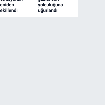
yeniden
yolculuğuna
ekillendi
uğurlandı