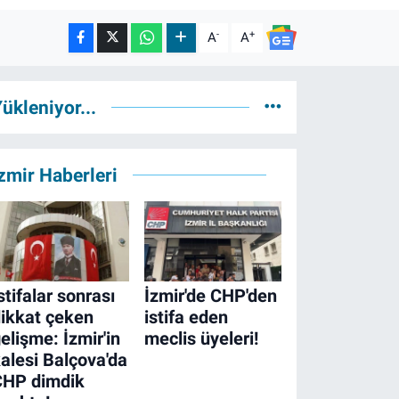
-
+
A
A
ükleniyor...
zmir Haberleri
stifalar sonrası
İzmir'de CHP'den
ikkat çeken
istifa eden
elişme: İzmir'in
meclis üyeleri!
alesi Balçova'da
CHP dimdik