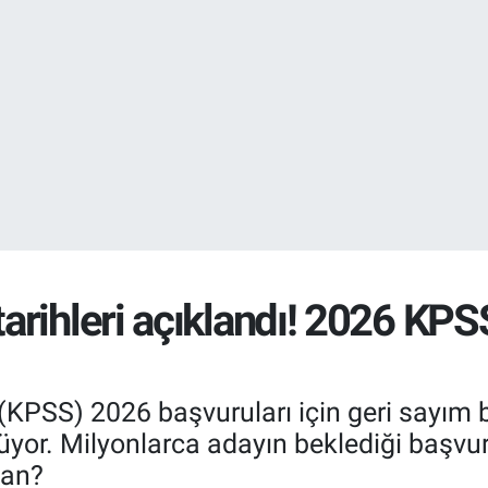
EURO
55,1652
%0.
rihleri açıklandı! 2026 KPS
(KPSS) 2026 başvuruları için geri sayı
üyor. Milyonlarca adayın beklediği başvuru
man?