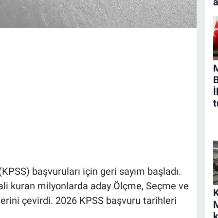
a
B
İ
t
PSS) başvuruları için geri sayım başladı.
i kuran milyonlarda aday Ölçme, Seçme ve
K
rini çevirdi. 2026 KPSS başvuru tarihleri
M
k