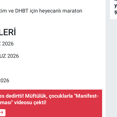
etim ve DHBT için heyecanlı maraton
ş
LERİ
 2026
UZ 2026
2026
s dedirtti! Müftülük, çocuklarla "Manifest-
ası" videosu çekti!