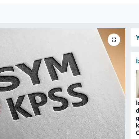
Y
İ
İ
d
g
k