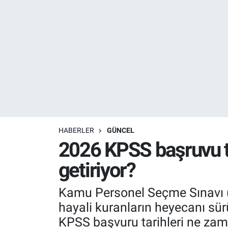
Resmi İlanlar
Resmi Reklam
YAŞAM
HABERLER
GÜNCEL
2026 KPSS başruvu ta
getiriyor?
Kamu Personel Seçme Sınavı 
hayali kuranların heyecanı sür
KPSS başvuru tarihleri ne za