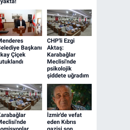
yakta!
Menderes
CHP'li Ezgi
elediye Başkanı
Aktaş:
lkay Çiçek
Karabağlar
utuklandı
Meclisi'nde
psikolojik
şiddete uğradım
arabağlar
İzmir'de vefat
eclisi'nde
eden Kıbrıs
omisyonlar
gazisi son