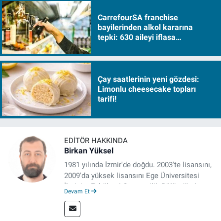
CarrefourSA franchise
bayilerinden alkol kararına
tepki: 630 aileyi iflasa
sürükleyecek!
Çay saatlerinin yeni gözdesi:
Limonlu cheesecake topları
tarifi!
EDITÖR HAKKINDA
Birkan Yüksel
1981 yılında İzmir'de doğdu. 2003'te lisansını,
2009'da yüksek lisansını Ege Üniversitesi
İletişim Fakültesi Gazetecilik Bölümü'nde
Devam Et
tamamladı. 2011 yılında yüksek lisans
tezinden hareketle yazdığı "İdeoloji ve
Gündelik Hayatta Milliyetçilik" adlı kitabı,