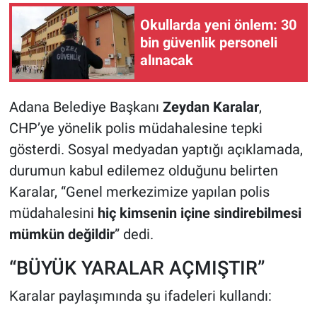
Okullarda yeni önlem: 30
bin güvenlik personeli
alınacak
Adana Belediye Başkanı
Zeydan Karalar
,
CHP’ye yönelik polis müdahalesine tepki
gösterdi. Sosyal medyadan yaptığı açıklamada,
durumun kabul edilemez olduğunu belirten
Karalar, “Genel merkezimize yapılan polis
müdahalesini
hiç kimsenin içine sindirebilmesi
mümkün değildir
” dedi.
“BÜYÜK YARALAR AÇMIŞTIR”
Karalar paylaşımında şu ifadeleri kullandı: