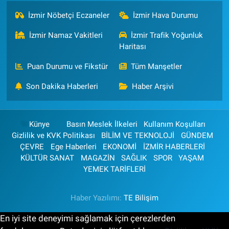
İzmir Nöbetçi Eczaneler
İzmir Hava Durumu
İzmir Namaz Vakitleri
İzmir Trafik Yoğunluk
Haritası
Puan Durumu ve Fikstür
Tüm Manşetler
Son Dakika Haberleri
Haber Arşivi
Künye
Basın Meslek İlkeleri
Kullanım Koşulları
Gizlilik ve KVK Politikası
BİLİM VE TEKNOLOJİ
GÜNDEM
ÇEVRE
Ege Haberleri
EKONOMİ
İZMİR HABERLERİ
KÜLTÜR SANAT
MAGAZİN
SAĞLIK
SPOR
YAŞAM
YEMEK TARİFLERİ
Haber Yazılımı:
TE Bilişim
En iyi site deneyimi sağlamak için çerezlerden