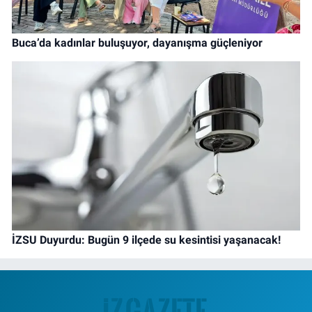
Buca’da kadınlar buluşuyor, dayanışma güçleniyor
İZSU Duyurdu: Bugün 9 ilçede su kesintisi yaşanacak!