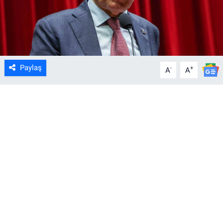
Paylaş
-
+
A
A