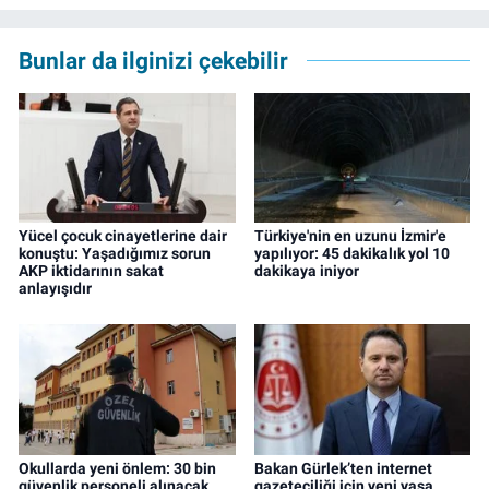
Genesis Yayınevi tarafından basıldı. 2022
yılından bu yana İz Gazete'de sayfa yapımcısı
Bunlar da ilginizi çekebilir
ve editör olarak görev yapmaktadır.
Yücel çocuk cinayetlerine dair
Türkiye'nin en uzunu İzmir'e
konuştu: Yaşadığımız sorun
yapılıyor: 45 dakikalık yol 10
AKP iktidarının sakat
dakikaya iniyor
anlayışıdır
Okullarda yeni önlem: 30 bin
Bakan Gürlek’ten internet
güvenlik personeli alınacak
gazeteciliği için yeni yasa