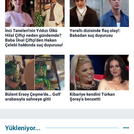
İnci Taneleri'nin Yıldızı Ülkü
Yeraltı dizisinde flaş olay!:
Hilal Çiftçi neden gündemde?
Babadan suç duyurusu
Baba Ünal Çiftçi'den Hakan
Çelebi hakkında suç duyurusu!
Bülent Ersoy Çeşme’de… Golf
Kibariye kendini Türkan
arabasıyla sahneye gitti
Şoray'a benzetti
Yükleniyor...