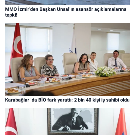
MMO İzmir’den Başkan Ünsal’ın asansör açıklamalarına
tepki!
Karabağlar ‘da BİO fark yarattı: 2 bin 40 kişi iş sahibi oldu