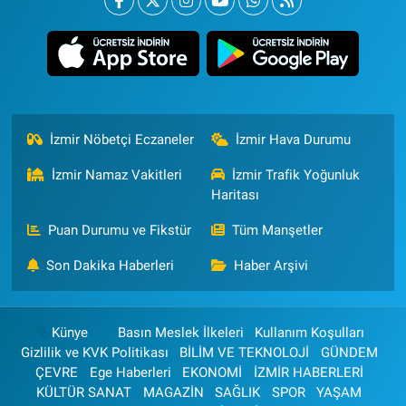
İzmir Nöbetçi Eczaneler
İzmir Hava Durumu
İzmir Namaz Vakitleri
İzmir Trafik Yoğunluk
Haritası
Puan Durumu ve Fikstür
Tüm Manşetler
Son Dakika Haberleri
Haber Arşivi
Künye
Basın Meslek İlkeleri
Kullanım Koşulları
Gizlilik ve KVK Politikası
BİLİM VE TEKNOLOJİ
GÜNDEM
ÇEVRE
Ege Haberleri
EKONOMİ
İZMİR HABERLERİ
KÜLTÜR SANAT
MAGAZİN
SAĞLIK
SPOR
YAŞAM