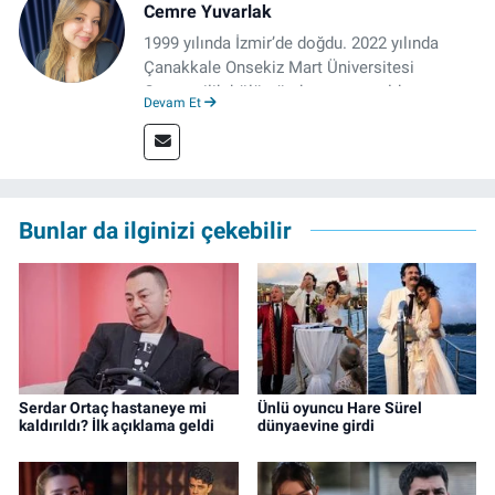
Cemre Yuvarlak
1999 yılında İzmir’de doğdu. 2022 yılında
Çanakkale Onsekiz Mart Üniversitesi
Gazetecilik bölümünden mezun oldu.
Devam Et
Çanakkale’de Gazetecilik alanında tezli
Yüksek Lisansına devam eden gazeteci, 2022
yılında İzmir’de mesleğe başladı. Meslek
hayatı boyunca muhabirlik, editörlük ve
rejisörlük görevlerini üstlendi. Çalışma
Bunlar da ilginizi çekebilir
hayatına ise izgazete.net’te haber editörü
olarak devam ediyor.
Serdar Ortaç hastaneye mi
Ünlü oyuncu Hare Sürel
kaldırıldı? İlk açıklama geldi
dünyaevine girdi