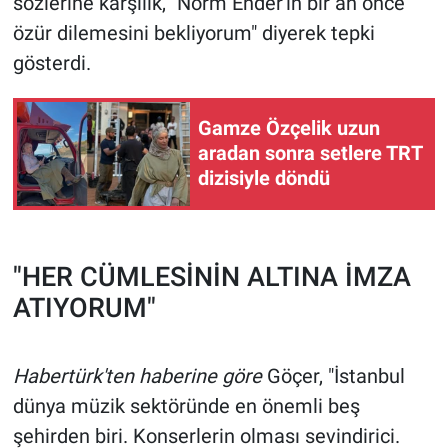
sözlerine karşılık, "Norm Ender'in bir an önce
özür dilemesini bekliyorum" diyerek tepki
gösterdi.
Gamze Özçelik uzun
aradan sonra setlere TRT
dizisiyle döndü
"HER CÜMLESİNİN ALTINA İMZA
ATIYORUM"
Habertürk'ten haberine göre
Göçer, "İstanbul
dünya müzik sektöründe en önemli beş
şehirden biri. Konserlerin olması sevindirici.