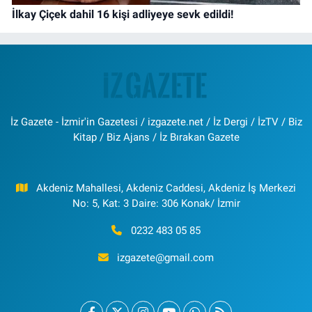
İlkay Çiçek dahil 16 kişi adliyeye sevk edildi!
İz Gazete - İzmir'in Gazetesi / izgazete.net / İz Dergi / İzTV / Biz
Kitap / Biz Ajans / İz Bırakan Gazete
Akdeniz Mahallesi, Akdeniz Caddesi, Akdeniz İş Merkezi
No: 5, Kat: 3 Daire: 306 Konak/ İzmir
0232 483 05 85
izgazete@gmail.com