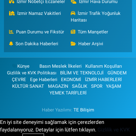
İzmir Nöbetçi Eczaneler
İzmir Hava Durumu
İzmir Namaz Vakitleri
İzmir Trafik Yoğunluk
Haritası
Puan Durumu ve Fikstür
Tüm Manşetler
Son Dakika Haberleri
Haber Arşivi
Künye
Basın Meslek İlkeleri
Kullanım Koşulları
Gizlilik ve KVK Politikası
BİLİM VE TEKNOLOJİ
GÜNDEM
ÇEVRE
Ege Haberleri
EKONOMİ
İZMİR HABERLERİ
KÜLTÜR SANAT
MAGAZİN
SAĞLIK
SPOR
YAŞAM
YEMEK TARİFLERİ
Haber Yazılımı:
TE Bilişim
En iyi site deneyimi sağlamak için çerezlerden
faydalanıyoruz. Detaylar için lütfen tıklayın.
Gizlilik ve KVK