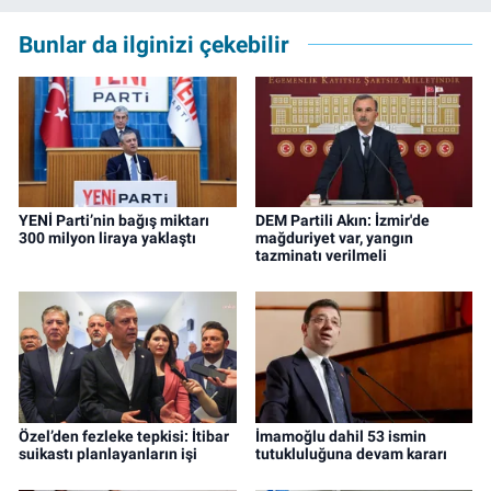
Bunlar da ilginizi çekebilir
YENİ Parti’nin bağış miktarı
DEM Partili Akın: İzmir'de
300 milyon liraya yaklaştı
mağduriyet var, yangın
tazminatı verilmeli
Özel’den fezleke tepkisi: İtibar
İmamoğlu dahil 53 ismin
suikastı planlayanların işi
tutukluluğuna devam kararı