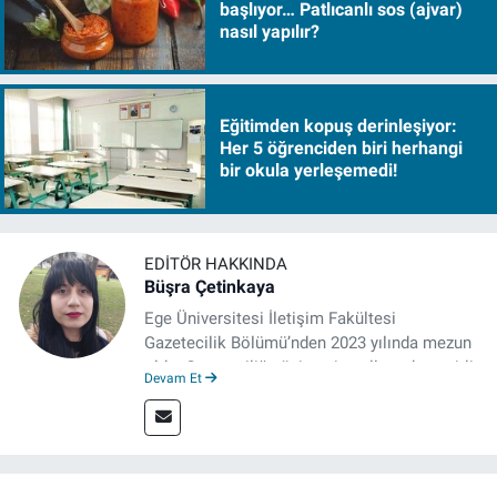
başlıyor… Patlıcanlı sos (ajvar)
nasıl yapılır?
Eğitimden kopuş derinleşiyor:
Her 5 öğrenciden biri herhangi
bir okula yerleşemedi!
EDITÖR HAKKINDA
Büşra Çetinkaya
Ege Üniversitesi İletişim Fakültesi
Gazetecilik Bölümü’nden 2023 yılında mezun
oldu. Gazeteciliğe üniversite yıllarında çeşitli
Devam Et
gazetelerde yaptığı stajlarla adım attı.
Meslek hayatına 2023'te İzmir'de başlayan
gazeteci, halen izgazete.net’te editör olarak
çalışmalarını sürdürüyor.