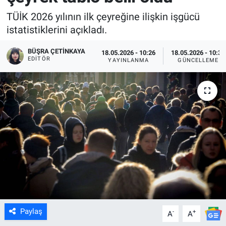
TÜİK 2026 yılının ilk çeyreğine ilişkin işgücü
istatistiklerini açıkladı.
BÜŞRA ÇETINKAYA
18.05.2026 - 10:26
18.05.2026 - 10:32
EDITÖR
YAYINLANMA
GÜNCELLEME
Paylaş
-
+
A
A