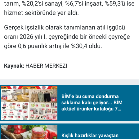
tarım, %20,2'si sanayi, %6,7'si inşaat, %59,3'ü ise
hizmet sektöründe yer aldı.
Gerçek işsizlik olarak tanımlanan atıl işgücü
oranı 2026 yılı I. çeyreğinde bir önceki çeyreğe
göre 0,6 puanlık artış ile %30,4 oldu.
Kaynak:
HABER MERKEZİ
BİM'e bu cuma dondurma
saklama kabı geliyor... BİM
aktüel ürünler kataloğu 7
Ağustos Cuma 2026
Kışlık hazırlıklar yavaştan