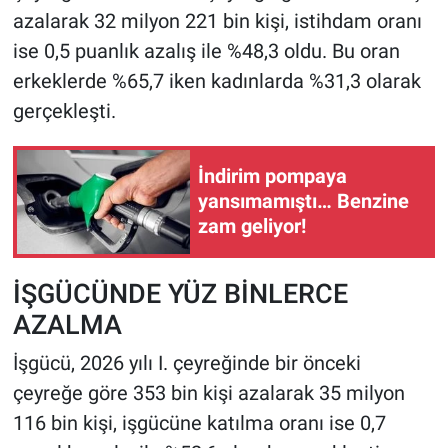
azalarak 32 milyon 221 bin kişi, istihdam oranı
ise 0,5 puanlık azalış ile %48,3 oldu. Bu oran
erkeklerde %65,7 iken kadınlarda %31,3 olarak
gerçekleşti.
İndirim pompaya
yansımamıştı… Benzine
zam geliyor!
İŞGÜCÜNDE YÜZ BİNLERCE
AZALMA
İşgücü, 2026 yılı I. çeyreğinde bir önceki
çeyreğe göre 353 bin kişi azalarak 35 milyon
116 bin kişi, işgücüne katılma oranı ise 0,7