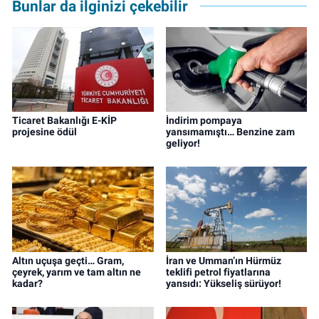
Bunlar da ilginizi çekebilir
Ticaret Bakanlığı E-KİP
İndirim pompaya
projesine ödül
yansımamıştı… Benzine zam
geliyor!
Altın uçuşa geçti… Gram,
İran ve Umman’ın Hürmüz
çeyrek, yarım ve tam altın ne
teklifi petrol fiyatlarına
kadar?
yansıdı: Yükseliş sürüyor!