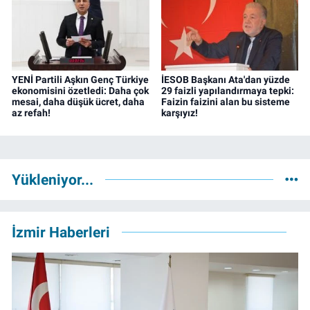
YENİ Partili Aşkın Genç Türkiye
İESOB Başkanı Ata'dan yüzde
ekonomisini özetledi: Daha çok
29 faizli yapılandırmaya tepki:
mesai, daha düşük ücret, daha
Faizin faizini alan bu sisteme
az refah!
karşıyız!
Yükleniyor...
İzmir Haberleri