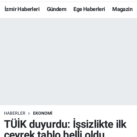
İzmir Haberleri
Gündem
Ege Haberleri
Magazin
Resmi İlanlar
Resmi Reklam
YAŞAM
HABERLER
EKONOMİ
TÜİK duyurdu: İşsizlikte ilk
çeyrek tablo belli oldu