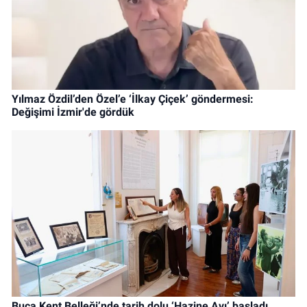
Yılmaz Özdil’den Özel’e ‘İlkay Çiçek’ göndermesi:
Değişimi İzmir'de gördük
Buca Kent Belleği’nde tarih dolu ‘Hazine Avı’ başladı