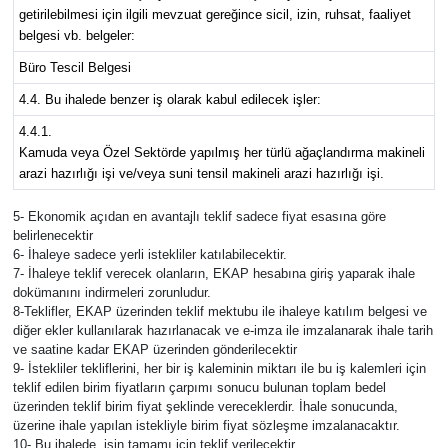
getirilebilmesi için ilgili mevzuat gereğince sicil, izin, ruhsat, faaliyet
belgesi vb. belgeler:
Büro Tescil Belgesi
4.4. Bu ihalede benzer iş olarak kabul edilecek işler:
4.4.1.
Kamuda veya Özel Sektörde yapılmış her türlü ağaçlandırma makineli
arazi hazırlığı işi ve/veya suni tensil makineli arazi hazırlığı işi.
5- Ekonomik açıdan en avantajlı teklif sadece fiyat esasına göre
belirlenecektir
6- İhaleye sadece yerli istekliler katılabilecektir.
7- İhaleye teklif verecek olanların, EKAP hesabına giriş yaparak ihale
dokümanını indirmeleri zorunludur.
8-Teklifler, EKAP üzerinden teklif mektubu ile ihaleye katılım belgesi ve
diğer ekler kullanılarak hazırlanacak ve e-imza ile imzalanarak ihale tarih
ve saatine kadar EKAP üzerinden gönderilecektir
9- İstekliler tekliflerini, her bir iş kaleminin miktarı ile bu iş kalemleri için
teklif edilen birim fiyatların çarpımı sonucu bulunan toplam bedel
üzerinden teklif birim fiyat şeklinde vereceklerdir. İhale sonucunda,
üzerine ihale yapılan istekliyle birim fiyat sözleşme imzalanacaktır.
10- Bu ihalede, işin tamamı için teklif verilecektir.