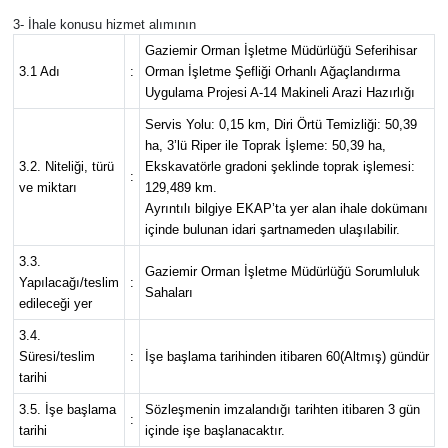
3- İhale konusu hizmet alımının
Gaziemir Orman İşletme Müdürlüğü Seferihisar
3.1 Adı
:
Orman İşletme Şefliği Orhanlı Ağaçlandırma
Uygulama Projesi A-14 Makineli Arazi Hazırlığı
Servis Yolu: 0,15 km, Diri Örtü Temizliği: 50,39
ha, 3’lü Riper ile Toprak İşleme: 50,39 ha,
3.2. Niteliği, türü
Ekskavatörle gradoni şeklinde toprak işlemesi:
:
ve miktarı
129,489 km.
Ayrıntılı bilgiye EKAP’ta yer alan ihale dokümanı
içinde bulunan idari şartnameden ulaşılabilir.
3.3.
Gaziemir Orman İşletme Müdürlüğü Sorumluluk
Yapılacağı/teslim
:
Sahaları
edileceği yer
3.4.
Süresi/teslim
:
İşe başlama tarihinden itibaren 60(Altmış) gündür
tarihi
3.5. İşe başlama
Sözleşmenin imzalandığı tarihten itibaren 3 gün
:
tarihi
içinde işe başlanacaktır.