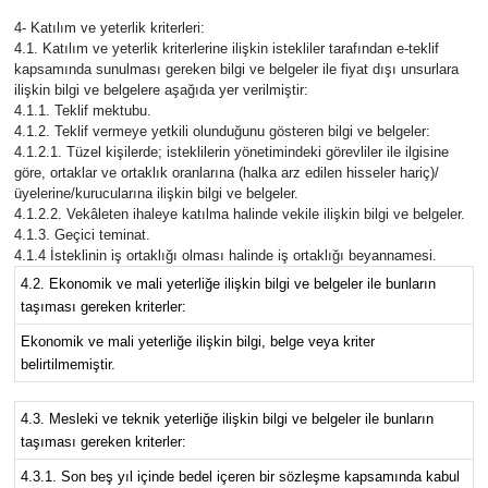
4- Katılım ve yeterlik kriterleri:
4.1. Katılım ve yeterlik kriterlerine ilişkin istekliler tarafından e-teklif
kapsamında sunulması gereken bilgi ve belgeler ile fiyat dışı unsurlara
ilişkin bilgi ve belgelere aşağıda yer verilmiştir:
4.1.1. Teklif mektubu.
4.1.2. Teklif vermeye yetkili olunduğunu gösteren bilgi ve belgeler:
4.1.2.1. Tüzel kişilerde; isteklilerin yönetimindeki görevliler ile ilgisine
göre, ortaklar ve ortaklık oranlarına (halka arz edilen hisseler hariç)/
üyelerine/kurucularına ilişkin bilgi ve belgeler.
4.1.2.2. Vekâleten ihaleye katılma halinde vekile ilişkin bilgi ve belgeler.
4.1.3. Geçici teminat.
4.1.4 İsteklinin iş ortaklığı olması halinde iş ortaklığı beyannamesi.
4.2. Ekonomik ve mali yeterliğe ilişkin bilgi ve belgeler ile bunların
taşıması gereken kriterler:
Ekonomik ve mali yeterliğe ilişkin bilgi, belge veya kriter
belirtilmemiştir.
4.3. Mesleki ve teknik yeterliğe ilişkin bilgi ve belgeler ile bunların
taşıması gereken kriterler:
4.3.1. Son beş yıl içinde bedel içeren bir sözleşme kapsamında kabul