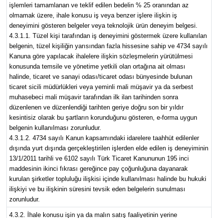
işlemleri tamamlanan ve teklif edilen bedelin % 25 oranından az
olmamak üzere, ihale konusu iş veya benzer işlere ilişkin iş
deneyimini gösteren belgeler veya teknolojik ürün deneyim belgesi.
4.3.1.1. Tüzel kişi tarafından iş deneyimini göstermek üzere kullanılan
belgenin, tüzel kişiliğin yarısından fazla hissesine sahip ve 4734 sayılı
Kanuna göre yapılacak ihalelere ilişkin sözleşmelerin yürütülmesi
konusunda temsile ve yönetime yetkili olan ortağına ait olması
halinde, ticaret ve sanayi odası/ticaret odası bünyesinde bulunan
ticaret sicili müdürlükleri veya yeminli mali müşavir ya da serbest
muhasebeci mali müşavir tarafından ilk ilan tarihinden sonra
düzenlenen ve düzenlendiği tarihten geriye doğru son bir yıldır
kesintisiz olarak bu şartların korunduğunu gösteren, e-forma uygun
belgenin kullanılması zorunludur.
4.3.1.2. 4734 sayılı Kanun kapsamındaki idarelere taahhüt edilenler
dışında yurt dışında gerçekleştirilen işlerden elde edilen iş deneyiminin
13/1/2011 tarihli ve 6102 sayılı Türk Ticaret Kanununun 195 inci
maddesinin ikinci fıkrası gereğince pay çoğunluğuna dayanarak
kurulan şirketler topluluğu ilişkisi içinde kullanılması halinde bu hukuki
ilişkiyi ve bu ilişkinin süresini tevsik eden belgelerin sunulması
zorunludur.
4.3.2. İhale konusu işin ya da malın satış faaliyetinin yerine