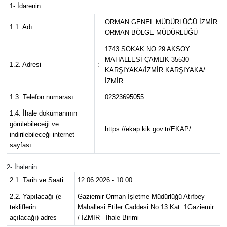
1- İdarenin
Resmi İlanlar
ORMAN GENEL MÜDÜRLÜĞÜ İZMİR
1.1. Adı
:
ORMAN BÖLGE MÜDÜRLÜĞÜ
Resmi Reklam
1743 SOKAK NO:29 AKSOY
MAHALLESİ ÇAMLIK 35530
1.2. Adresi
:
YAŞAM
KARŞIYAKA/İZMİR KARŞIYAKA/
İZMİR
1.3. Telefon numarası
:
02323695055
1.4. İhale dokümanının
görülebileceği ve
:
https://ekap.kik.gov.tr/EKAP/
indirilebileceği internet
sayfası
2- İhalenin
2.1. Tarih ve Saati
:
12.06.2026 - 10:00
2.2. Yapılacağı (e-
Gaziemir Orman İşletme Müdürlüğü Atıfbey
tekliflerin
:
Mahallesi Etiler Caddesi No:13 Kat: 1Gaziemir
açılacağı) adres
/ İZMİR - İhale Birimi