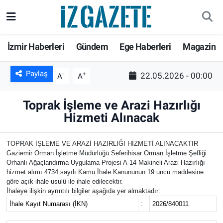
GÜNDEM
İzmir Nöbetçi Eczaneler
İzmir Haberleri
Gündem
Ege Haberleri
Magazin
İZMİR
İzmir Hava Durumu
Paylaş
-
+
22.05.2026 - 00:00
A
A
EGE HABERLERİ
İzmir Namaz Vakitleri
Toprak İşleme ve Arazi Hazırlığı
EKONOMİ
İzmir Trafik Yoğunluk Haritası
Hizmeti Alınacak
SPOR
Süper Lig Puan Durumu ve Fikstür
TOPRAK İŞLEME VE ARAZİ HAZIRLIĞI HİZMETİ ALINACAKTIR
Gaziemir Orman İşletme Müdürlüğü Seferihisar Orman İşletme Şefliği
Orhanlı Ağaçlandırma Uygulama Projesi A-14 Makineli Arazi Hazırlığı
SAĞLIK
Tüm Manşetler
hizmet alımı 4734 sayılı Kamu İhale Kanununun 19 uncu maddesine
göre açık ihale usulü ile ihale edilecektir.
KÜLTÜR SANAT
Son Dakika Haberleri
İhaleye ilişkin ayrıntılı bilgiler aşağıda yer almaktadır:
İhale Kayıt Numarası (İKN)
:
2026/840011
DÜNYA
Haber Arşivi