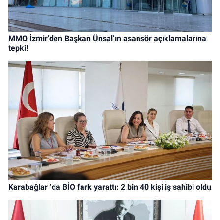
MMO İzmir’den Başkan Ünsal’ın asansör açıklamalarına
tepki!
Karabağlar ‘da BİO fark yarattı: 2 bin 40 kişi iş sahibi oldu