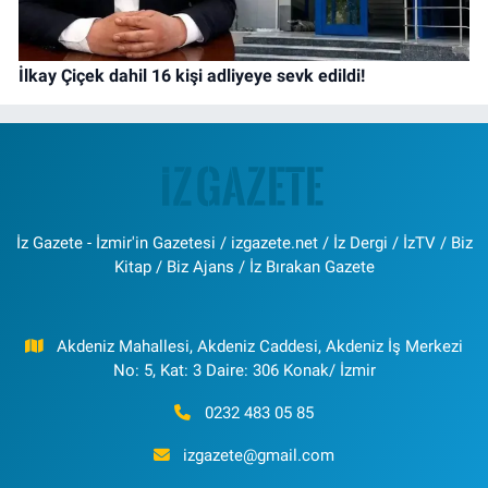
İlkay Çiçek dahil 16 kişi adliyeye sevk edildi!
İz Gazete - İzmir'in Gazetesi / izgazete.net / İz Dergi / İzTV / Biz
Kitap / Biz Ajans / İz Bırakan Gazete
Akdeniz Mahallesi, Akdeniz Caddesi, Akdeniz İş Merkezi
No: 5, Kat: 3 Daire: 306 Konak/ İzmir
0232 483 05 85
izgazete@gmail.com