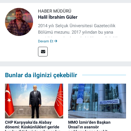
HABER MÜDÜRÜ
Halil İbrahim Güler
2014 yılı Selçuk Üniversitesi Gazetecilik
Bölümü mezunu. 2017 yılından bu yana
çeşitli kurumlarda muhabirlik ve editörlük
Devam Et
yaptı. Çalışma hayatına izgazete.net’te haber
müdürü olarak devam ediyor.
Bunlar da ilginizi çekebilir
CHP Karşıyaka'da Alabay
MMO İzmir’den Başkan
dönemi: Küskünlükleri geride
Ünsal’ın asansör