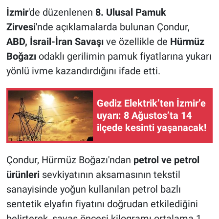
İzmir
'de düzenlenen
8. Ulusal Pamuk
Zirvesi
'nde açıklamalarda bulunan Çondur,
ABD, İsrail-İran Savaşı
ve özellikle de
Hürmüz
Boğazı
odaklı gerilimin pamuk fiyatlarına yukarı
yönlü ivme kazandırdığını ifade etti.
Gediz Elektrik’ten İzmir’e
uyarı: 8 Ağustos’ta 14
ilçede kesinti yaşanacak!
Çondur, Hürmüz Boğazı'ndan
petrol ve petrol
ürünleri
sevkiyatının aksamasının tekstil
sanayisinde yoğun kullanılan petrol bazlı
sentetik elyafın fiyatını doğrudan etkilediğini
belirterek, savaş öncesi kilogramı ortalama 1