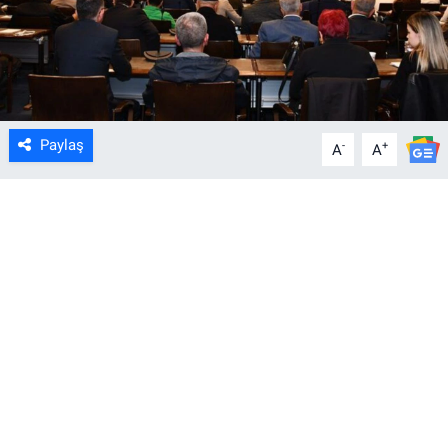
Paylaş
-
+
A
A