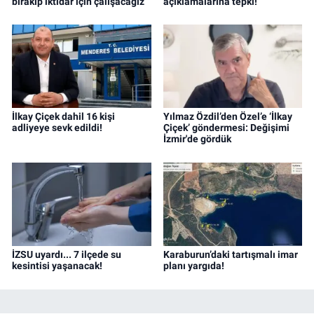
bırakıp iktidar için çalışacağız
açıklamalarına tepki!
İlkay Çiçek dahil 16 kişi
Yılmaz Özdil’den Özel’e ‘İlkay
adliyeye sevk edildi!
Çiçek’ göndermesi: Değişimi
İzmir'de gördük
İZSU uyardı... 7 ilçede su
Karaburun’daki tartışmalı imar
kesintisi yaşanacak!
planı yargıda!