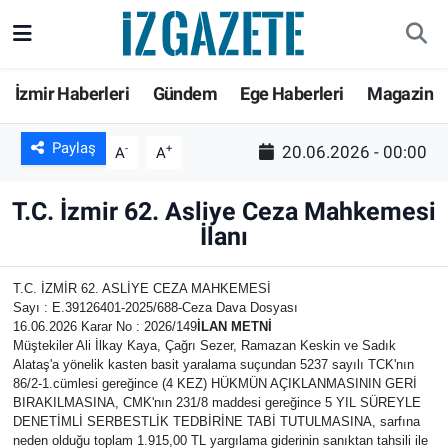
GÜNDEM
İzmir Nöbetçi Eczaneler
İzmir Haberleri
Gündem
Ege Haberleri
Magazin
İZMİR
İzmir Hava Durumu
Paylaş
-
+
20.06.2026 - 00:00
A
A
EGE HABERLERİ
İzmir Namaz Vakitleri
T.C. İzmir 62. Asliye Ceza Mahkemesi
EKONOMİ
İzmir Trafik Yoğunluk Haritası
İlanı
SPOR
Süper Lig Puan Durumu ve Fikstür
T.C. İZMİR 62. ASLİYE CEZA MAHKEMESİ
Sayı : E.39126401-2025/688-Ceza Dava Dosyası
16.06.2026 Karar No : 2026/149
İLAN METNİ
SAĞLIK
Tüm Manşetler
Müştekiler Ali İlkay Kaya, Çağrı Sezer, Ramazan Keskin ve Sadık
Alataş'a yönelik kasten basit yaralama suçundan 5237 sayılı TCK'nın
KÜLTÜR SANAT
Son Dakika Haberleri
86/2-1.cümlesi gereğince (4 KEZ) HÜKMÜN AÇIKLANMASININ GERİ
BIRAKILMASINA, CMK'nın 231/8 maddesi gereğince 5 YIL SÜREYLE
DENETİMLİ SERBESTLİK TEDBİRİNE TABİ TUTULMASINA, sarfına
DÜNYA
Haber Arşivi
neden olduğu toplam 1.915,00 TL yargılama giderinin sanıktan tahsili ile