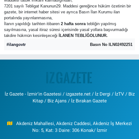
Maddesi tatbik imkanı kalmadığından,
7201 sayılı Tebligat Kanunun29. Maddesi gereğince hüküm özetinin bir
gazete, bir internet haber sitesi ve ayrıca Basın İlan Kurumu ilan
portalında yayınlanmasına,
İlanın yapıldığı tarihten itibaren
2 hafta sonra
tebliğin yapılmış
sayılmasına, yasal itiraz süresi içerisinde yasal yollara başvurmadığı
takdire hükmün kesinleşeceği
İLANEN TEBLİĞOLUNUR.
#ilangovtr
Basın No ILN02492251
İz Gazete - İzmir'in Gazetesi / izgazete.net / İz Dergi / İzTV / Biz
Kitap / Biz Ajans / İz Bırakan Gazete
Akdeniz Mahallesi, Akdeniz Caddesi, Akdeniz İş Merkezi
No: 5, Kat: 3 Daire: 306 Konak/ İzmir