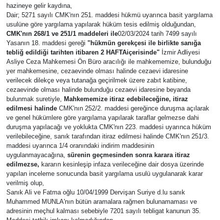
hazineye gelir kaydına,
Dair; 5271 sayılı CMK'nın 251. maddesi hükmü uyarınca basit yargılama
Resmi İlanlar
usulüne göre yargılama yapılarak hüküm tesis edilmiş olduğundan,
CMK'nın 268/1 ve 251/1 maddeleri ile
02/03/2024 tarih 7499 sayılı
Resmi Reklam
Yasanın 18. maddesi gereği
"hükmün gerekçesi ile birlikte s
anığa
tebliğ edildiği tarihten itibaren
2 HAFTA
içerisinde"
İzmir Adliyesi
Asliye Ceza Mahkemesi Ön Büro aracılığı ile mahkememize, bulunduğu
YAŞAM
yer mahkemesine, cezaevinde olması halinde cezaevi idaresine
verilecek dilekçe veya tutanağa geçirilmek üzere zabıt katibine,
cezaevinde olması halinde bulunduğu cezaevi idaresine beyanda
bulunmak suretiyle,
Mahkememize itiraz edebileceğine, itiraz
edilmesi halinde
CMK'nın 252/2. maddesi gereğince duruşma açılarak
ve genel hükümlere göre yargılama yapılarak taraflar gelmezse dahi
duruşma yapılacağı ve yoklukta CMK'nın 223. maddesi uyarınca hüküm
verilebileceğine, sanık tarafından itiraz edilmesi halinde CMK'nın 251/3.
maddesi uyarınca 1/4 oranındaki indirim maddesinin
uygulanmayacağına,
sürenin geçmesinden sonra karara itiraz
edilmezse,
kararın kesinleşip infaza verileceğine dair dosya üzerinde
yapılan inceleme sonucunda basit yargılama usulü uygulanarak karar
verilmiş olup,
Sanık Ali ve Fatma oğlu 10/04/1999 Dervişan Suriye d.lu sanık
Muhammed MUNLA'nın bütün aramalara rağmen bulunamaması ve
adresinin meçhul kalması sebebiyle 7201 sayılı tebligat kanunun 35.