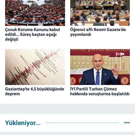
Çocuk Koruma Kanunu kabul
Öğrenci affı Resmi Gazete’de
edildi… Süreç baştan aşağı
yayımlandı
değişti
Gaziantep'te 4,5 büyüklüğünde
İYİ Partili Turhan Çömez
deprem
hakkında soruşturma başlatıldı
Yükleniyor...