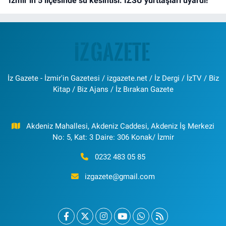
İzmir’in 5 ilçesinde su kesintisi: İZSU yurttaşları uyardı!
İz Gazete - İzmir'in Gazetesi / izgazete.net / İz Dergi / İzTV / Biz
Kitap / Biz Ajans / İz Bırakan Gazete
Akdeniz Mahallesi, Akdeniz Caddesi, Akdeniz İş Merkezi
No: 5, Kat: 3 Daire: 306 Konak/ İzmir
0232 483 05 85
izgazete@gmail.com