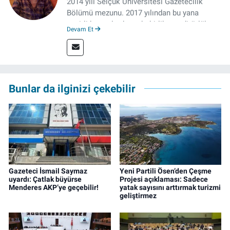
2014 yılı Selçuk Üniversitesi Gazetecilik
Bölümü mezunu. 2017 yılından bu yana
çeşitli kurumlarda muhabirlik ve editörlük
Devam Et
yaptı. Çalışma hayatına izgazete.net’te haber
müdürü olarak devam ediyor.
Bunlar da ilginizi çekebilir
Gazeteci İsmail Saymaz
Yeni Partili Ösen’den Çeşme
uyardı: Çatlak büyürse
Projesi açıklaması: Sadece
Menderes AKP’ye geçebilir!
yatak sayısını arttırmak turizmi
geliştirmez