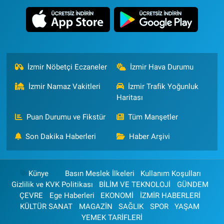
İzmir Nöbetçi Eczaneler
İzmir Hava Durumu
İzmir Namaz Vakitleri
İzmir Trafik Yoğunluk
Haritası
Puan Durumu ve Fikstür
Tüm Manşetler
Son Dakika Haberleri
Haber Arşivi
Künye
Basın Meslek İlkeleri
Kullanım Koşulları
Gizlilik ve KVK Politikası
BİLİM VE TEKNOLOJİ
GÜNDEM
ÇEVRE
Ege Haberleri
EKONOMİ
İZMİR HABERLERİ
KÜLTÜR SANAT
MAGAZİN
SAĞLIK
SPOR
YAŞAM
YEMEK TARİFLERİ