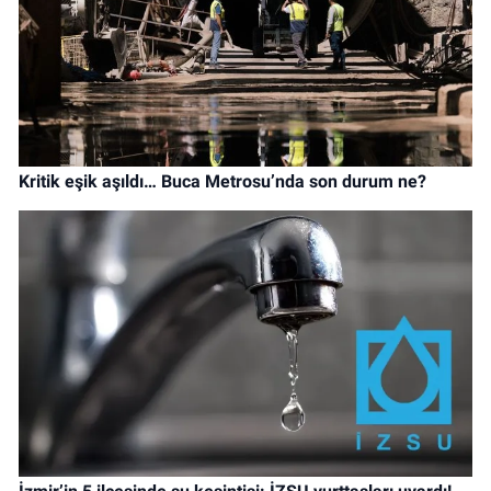
Kritik eşik aşıldı… Buca Metrosu’nda son durum ne?