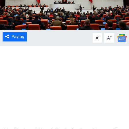
Paylaş
-
+
A
A