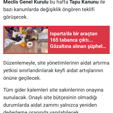
Meclis Genel Kurulu
bu hafta
Tapu Kanunu
ile
bazı kanunlarda değişiklik öngören teklifi
görüşecek.
Isparta'da bir araçtan
165 tabanca çıktı...
Gözaltına alınan şüpheli
tutuklandı
Düzenlemeyle, site yönetimlerinin aidat artırma
yetkisi sınırlandırılarak keyfi aidat artışlarının
önüne geçilecek.
Tüm gider kalemleri site sakinlerinin onayına
sunulacak. Onaylı site bütçesinin olmadığı
durumlarda aidat zammı yalnızca yeniden
değerleme oranında yapılabilecek.