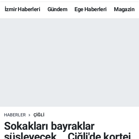
İzmir Haberleri
Gündem
Ege Haberleri
Magazin
Resmi İlanlar
Resmi Reklam
YAŞAM
HABERLER
ÇIĞLI
Sokakları bayraklar
süsleyecek... Çiğli'de kortej