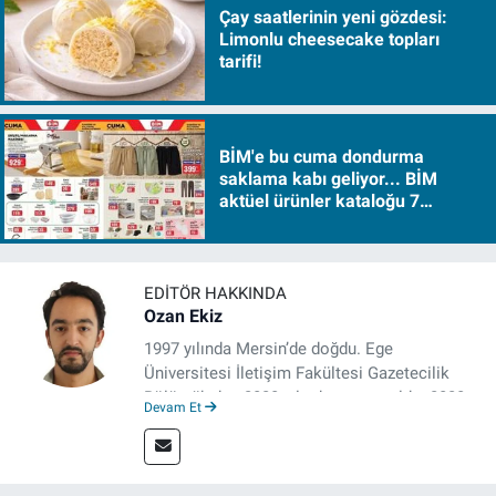
Çay saatlerinin yeni gözdesi:
Limonlu cheesecake topları
tarifi!
BİM'e bu cuma dondurma
saklama kabı geliyor... BİM
aktüel ürünler kataloğu 7
Ağustos Cuma 2026
EDITÖR HAKKINDA
Ozan Ekiz
1997 yılında Mersin’de doğdu. Ege
Üniversitesi İletişim Fakültesi Gazetecilik
Bölümü’nden 2020 yılında mezun oldu. 2020
Devam Et
yılından itibaren çeşitli kurumlarda haber
editörü, muhabir, rejisör olarak çalıştı.
Meslek hayatına İzmir’de başlayan gazeteci,
çalışma hayatına izgazete.net’te haber