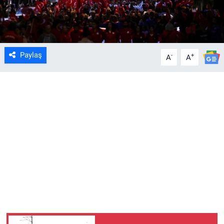
Paylaş
-
+
A
A