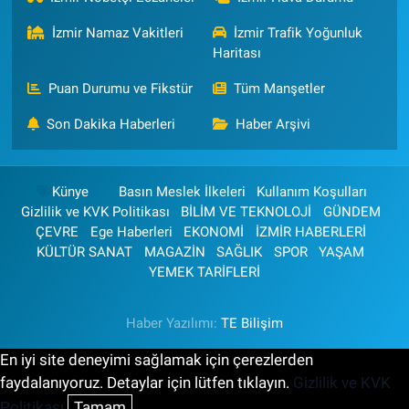
İzmir Namaz Vakitleri
İzmir Trafik Yoğunluk
Haritası
Puan Durumu ve Fikstür
Tüm Manşetler
Son Dakika Haberleri
Haber Arşivi
Künye
Basın Meslek İlkeleri
Kullanım Koşulları
Gizlilik ve KVK Politikası
BİLİM VE TEKNOLOJİ
GÜNDEM
ÇEVRE
Ege Haberleri
EKONOMİ
İZMİR HABERLERİ
KÜLTÜR SANAT
MAGAZİN
SAĞLIK
SPOR
YAŞAM
YEMEK TARİFLERİ
Haber Yazılımı:
TE Bilişim
En iyi site deneyimi sağlamak için çerezlerden
faydalanıyoruz. Detaylar için lütfen tıklayın.
Gizlilik ve KVK
Politikası
Tamam