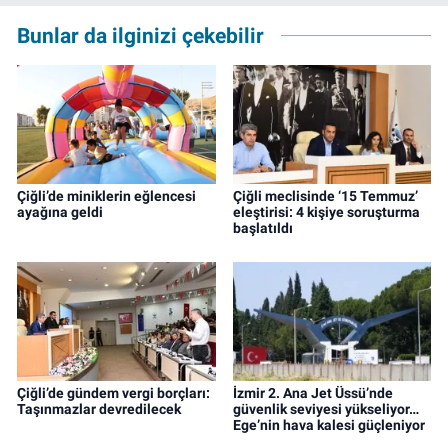
editörü olarak devam etmekte.
Bunlar da ilginizi çekebilir
Çiğli’de miniklerin eğlencesi
Çiğli meclisinde ‘15 Temmuz’
ayağına geldi
eleştirisi: 4 kişiye soruşturma
başlatıldı
Çiğli’de gündem vergi borçları:
İzmir 2. Ana Jet Üssü’nde
Taşınmazlar devredilecek
güvenlik seviyesi yükseliyor…
Ege’nin hava kalesi güçleniyor