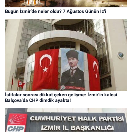
Bugün İzmir’de neler oldu? 7 Ağustos Günün İz'i
İstifalar sonrası dikkat çeken gelişme: İzmir'in kalesi
Balçova'da CHP dimdik ayakta!