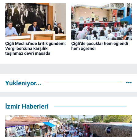
Çiğli Meclisi'nde kritik gündem:
Çiğli’de çocuklar hem eğlendi
Vergi borcuna karşılık
hem öğrendi
taşınmaz devri masada
Yükleniyor...
İzmir Haberleri