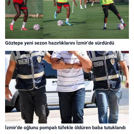
Göztepe yeni sezon hazırlıklarını İzmir'de sürdürdü
İzmir'de oğlunu pompalı tüfekle öldüren baba tutuklandı