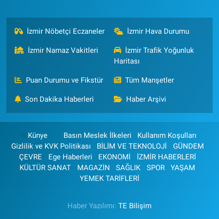
İzmir Nöbetçi Eczaneler
İzmir Hava Durumu
İzmir Namaz Vakitleri
İzmir Trafik Yoğunluk
Haritası
Puan Durumu ve Fikstür
Tüm Manşetler
Son Dakika Haberleri
Haber Arşivi
Künye
Basın Meslek İlkeleri
Kullanım Koşulları
Gizlilik ve KVK Politikası
BİLİM VE TEKNOLOJİ
GÜNDEM
ÇEVRE
Ege Haberleri
EKONOMİ
İZMİR HABERLERİ
KÜLTÜR SANAT
MAGAZİN
SAĞLIK
SPOR
YAŞAM
YEMEK TARİFLERİ
Haber Yazılımı:
TE Bilişim