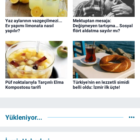
Yaz aylarının vazgeçilmezi...
Mektuptan mesaja:
Ev yapımı limonata nasıl
Değişmeyen tartışma… Sosyal
yapılır?
flört aldatma sayılır mı?
Püf noktalarıyla Tarçınlı Elma
Türkiye'nin en lezzetli simidi
Kompostosu tarifi
belli oldu: İzmir ilk üçte!
Yükleniyor...