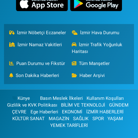
İzmir Nöbetçi Eczaneler
İzmir Hava Durumu
İzmir Namaz Vakitleri
İzmir Trafik Yoğunluk
Haritası
Puan Durumu ve Fikstür
Tüm Manşetler
Son Dakika Haberleri
Haber Arşivi
Künye
Basın Meslek İlkeleri
Kullanım Koşulları
Gizlilik ve KVK Politikası
BİLİM VE TEKNOLOJİ
GÜNDEM
ÇEVRE
Ege Haberleri
EKONOMİ
İZMİR HABERLERİ
KÜLTÜR SANAT
MAGAZİN
SAĞLIK
SPOR
YAŞAM
YEMEK TARİFLERİ