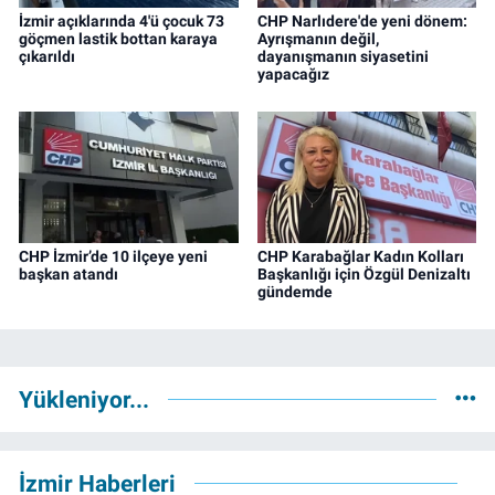
İzmir açıklarında 4'ü çocuk 73
CHP Narlıdere'de yeni dönem:
göçmen lastik bottan karaya
Ayrışmanın değil,
çıkarıldı
dayanışmanın siyasetini
yapacağız
CHP İzmir’de 10 ilçeye yeni
CHP Karabağlar Kadın Kolları
başkan atandı
Başkanlığı için Özgül Denizaltı
gündemde
Yükleniyor...
İzmir Haberleri