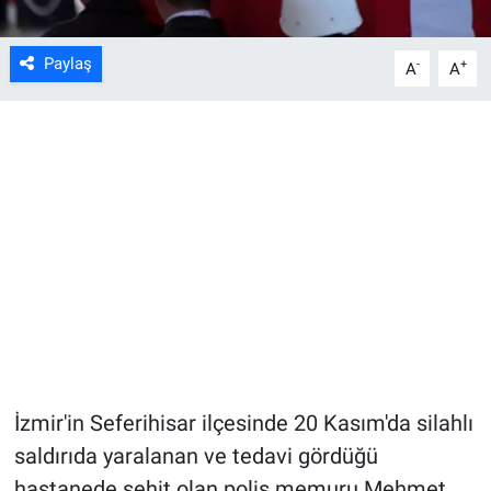
Paylaş
-
+
A
A
İzmir'in Seferihisar ilçesinde 20 Kasım'da silahlı
saldırıda yaralanan ve tedavi gördüğü
hastanede şehit olan polis memuru Mehmet