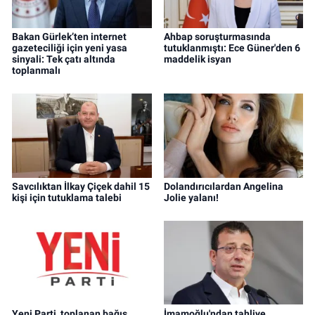
Bakan Gürlek’ten internet
Ahbap soruşturmasında
gazeteciliği için yeni yasa
tutuklanmıştı: Ece Güner'den 6
sinyali: Tek çatı altında
maddelik isyan
toplanmalı
Savcılıktan İlkay Çiçek dahil 15
Dolandırıcılardan Angelina
kişi için tutuklama talebi
Jolie yalanı!
Yeni Parti, toplanan bağış
İmamoğlu'ndan tahliye