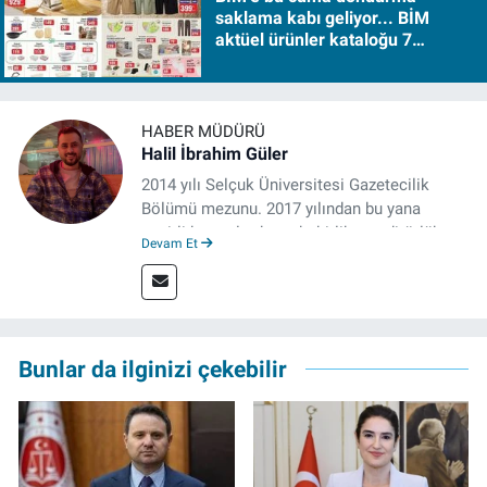
saklama kabı geliyor... BİM
aktüel ürünler kataloğu 7
Ağustos Cuma 2026
HABER MÜDÜRÜ
Halil İbrahim Güler
2014 yılı Selçuk Üniversitesi Gazetecilik
Bölümü mezunu. 2017 yılından bu yana
çeşitli kurumlarda muhabirlik ve editörlük
Devam Et
yaptı. Çalışma hayatına izgazete.net’te haber
müdürü olarak devam ediyor.
Bunlar da ilginizi çekebilir