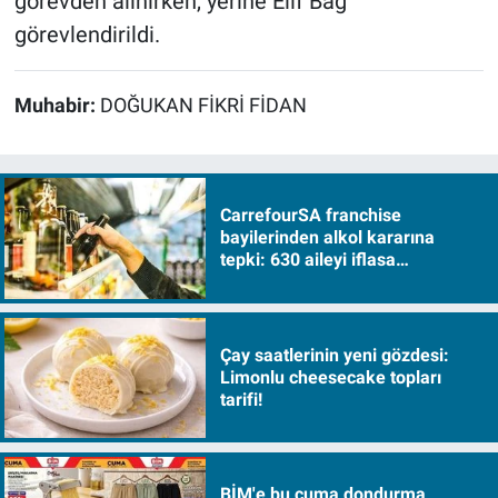
görevden alınırken, yerine Elif Bağ
görevlendirildi.
Muhabir:
DOĞUKAN FİKRİ FİDAN
CarrefourSA franchise
bayilerinden alkol kararına
tepki: 630 aileyi iflasa
sürükleyecek!
Çay saatlerinin yeni gözdesi:
Limonlu cheesecake topları
tarifi!
BİM'e bu cuma dondurma