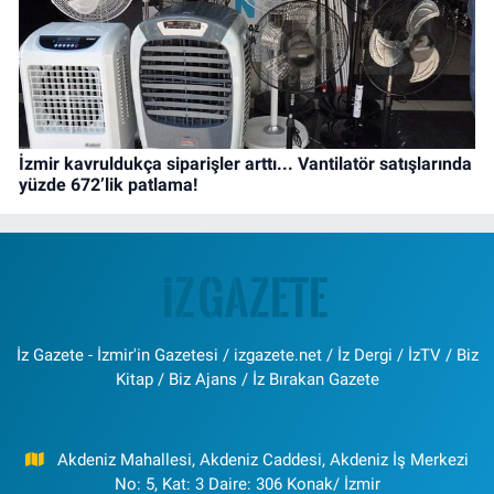
İzmir kavruldukça siparişler arttı... Vantilatör satışlarında
yüzde 672’lik patlama!
İz Gazete - İzmir'in Gazetesi / izgazete.net / İz Dergi / İzTV / Biz
Kitap / Biz Ajans / İz Bırakan Gazete
Akdeniz Mahallesi, Akdeniz Caddesi, Akdeniz İş Merkezi
No: 5, Kat: 3 Daire: 306 Konak/ İzmir