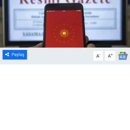
Paylaş
-
+
A
A