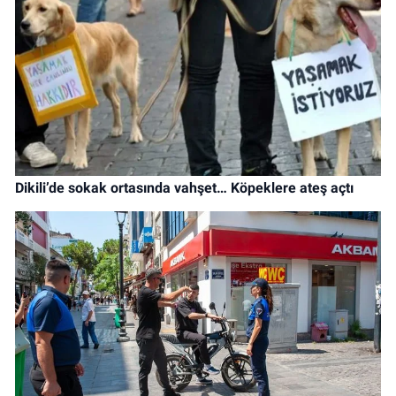
Dikili’de sokak ortasında vahşet… Köpeklere ateş açtı