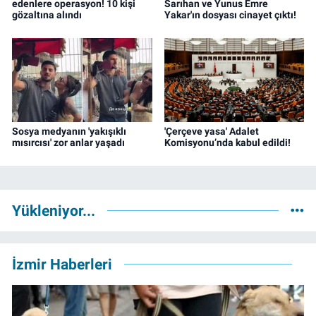
edenlere operasyon! 10 kişi
Sarıhan ve Yunus Emre
gözaltına alındı
Yakar'ın dosyası cinayet çıktı!
Sosya medyanın 'yakışıklı
'Çerçeve yasa' Adalet
mısırcısı' zor anlar yaşadı
Komisyonu’nda kabul edildi!
Yükleniyor...
İzmir Haberleri