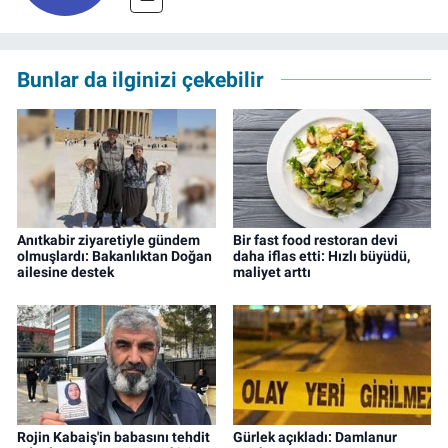
Bunlar da ilginizi çekebilir
Anıtkabir ziyaretiyle gündem
Bir fast food restoran devi
olmuşlardı: Bakanlıktan Doğan
daha iflas etti: Hızlı büyüdü,
ailesine destek
maliyet arttı
Rojin Kabaiş'in babasını tehdit
Gürlek açıkladı: Damlanur