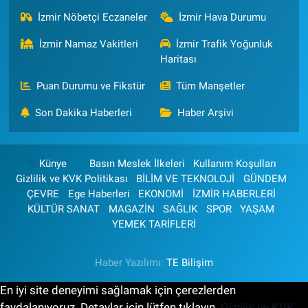
İzmir Nöbetçi Eczaneler
İzmir Hava Durumu
İzmir Namaz Vakitleri
İzmir Trafik Yoğunluk
Haritası
Puan Durumu ve Fikstür
Tüm Manşetler
Son Dakika Haberleri
Haber Arşivi
Künye
Basın Meslek İlkeleri
Kullanım Koşulları
Gizlilik ve KVK Politikası
BİLİM VE TEKNOLOJİ
GÜNDEM
ÇEVRE
Ege Haberleri
EKONOMİ
İZMİR HABERLERİ
KÜLTÜR SANAT
MAGAZİN
SAĞLIK
SPOR
YAŞAM
YEMEK TARİFLERİ
Haber Yazılımı:
TE Bilişim
En iyi site deneyimi sağlamak için çerezlerden
faydalanıyoruz. Detaylar için lütfen tıklayın.
Gizlilik ve KVK