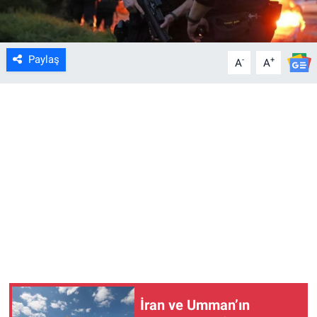
Paylaş
-
+
A
A
İran ve Umman’ın