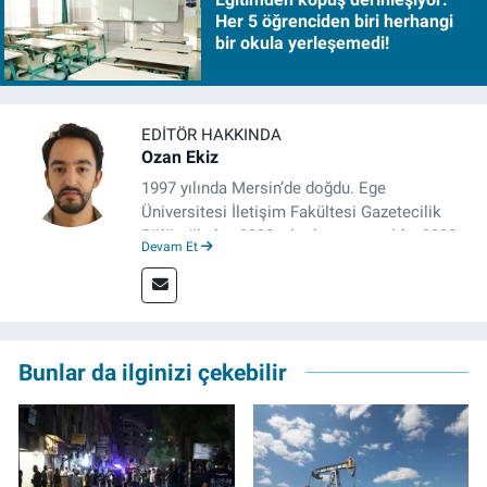
Her 5 öğrenciden biri herhangi
bir okula yerleşemedi!
EDITÖR HAKKINDA
Ozan Ekiz
1997 yılında Mersin’de doğdu. Ege
Üniversitesi İletişim Fakültesi Gazetecilik
Bölümü’nden 2020 yılında mezun oldu. 2020
Devam Et
yılından itibaren çeşitli kurumlarda haber
editörü, muhabir, rejisör olarak çalıştı.
Meslek hayatına İzmir’de başlayan gazeteci,
çalışma hayatına izgazete.net’te haber
editörü olarak devam etmekte.
Bunlar da ilginizi çekebilir