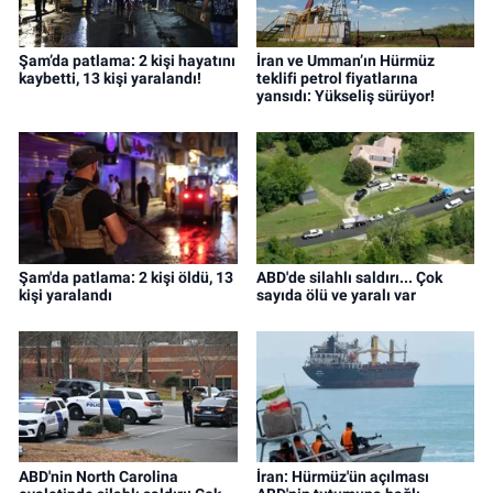
Şam’da patlama: 2 kişi hayatını
İran ve Umman’ın Hürmüz
kaybetti, 13 kişi yaralandı!
teklifi petrol fiyatlarına
yansıdı: Yükseliş sürüyor!
Şam'da patlama: 2 kişi öldü, 13
ABD'de silahlı saldırı... Çok
kişi yaralandı
sayıda ölü ve yaralı var
ABD'nin North Carolina
İran: Hürmüz'ün açılması