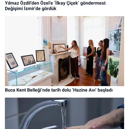
Yılmaz Özdil’den Özel’e ‘İlkay Çiçek’ göndermesi:
Değişimi İzmir'de gördük
Buca Kent Belleği’nde tarih dolu ‘Hazine Avı’ başladı