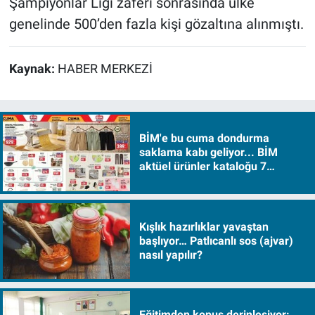
Şampiyonlar Ligi zaferi sonrasında ülke
genelinde 500’den fazla kişi gözaltına alınmıştı.
Kaynak:
HABER MERKEZİ
BİM'e bu cuma dondurma
saklama kabı geliyor... BİM
aktüel ürünler kataloğu 7
Ağustos Cuma 2026
Kışlık hazırlıklar yavaştan
başlıyor… Patlıcanlı sos (ajvar)
nasıl yapılır?
Eğitimden kopuş derinleşiyor: