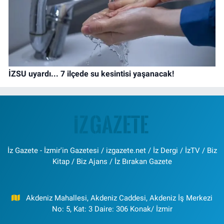
İZSU uyardı... 7 ilçede su kesintisi yaşanacak!
İz Gazete - İzmir'in Gazetesi / izgazete.net / İz Dergi / İzTV / Biz
Kitap / Biz Ajans / İz Bırakan Gazete
Akdeniz Mahallesi, Akdeniz Caddesi, Akdeniz İş Merkezi
No: 5, Kat: 3 Daire: 306 Konak/ İzmir